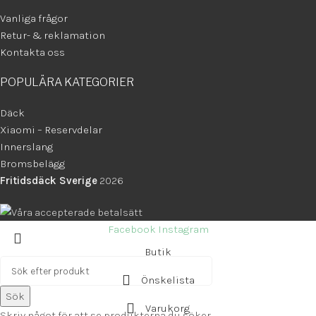
Vanliga frågor
Retur- & reklamation
Kontakta oss
POPULÄRA KATEGORIER
Däck
Xiaomi – Reservdelar
Innerslang
Bromsbelägg
Fritidsdäck Sverige
2026
Facebook
Instagram
Butik
Önskelista
Sök
Varukorg
Skriv något för att se produkterna du söker.