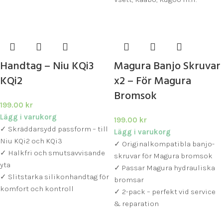
Handtag – Niu KQi3
Magura Banjo Skruvar
KQi2
x2 – För Magura
Bromsok
199.00
kr
Lägg i varukorg
199.00
kr
✓ Skräddarsydd passform – till
Lägg i varukorg
Niu KQi2 och KQi3
✓ Originalkompatibla banjo-
✓ Halkfri och smutsavvisande
skruvar för Magura bromsok
yta
✓ Passar Magura hydrauliska
✓ Slitstarka silikonhandtag för
bromsar
komfort och kontroll
✓ 2-pack – perfekt vid service
& reparation