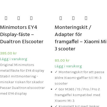
Minimotors EY4
Monteringskit /
Display-fäste –
Adapter för
Dualtron Elscooter
framgaffel – Xiaomi Mi
3 scooter
395.00
kr
Lägg i varukorg
85.00
kr
Original Minimotors
Lägg i varukorg
metallfäste för EY4 display
✓ Monteringskit för att passa
Stabil mittmontering –
äldre Xiaomi-gafflar till Mi 3
minskar risken för skador
scooter
Passar Dualtron elscootrar
✓ Gör M365 / 1S / Pro / Pro 2
med EY4 display
framgaffel kompatibel med
Xiaomi Mi 3
✓ Komplett kit med länkar,