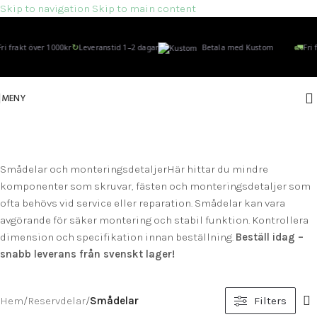
Skip to navigation
Skip to main content
↻
🚛
ri frakt över 1000kr
Leveranstid 1–2 dagar
Betala med Kustom
Fri f
MENY
SMÅDELAR
Kategorier
Smådelar och monteringsdetaljerHär hittar du mindre
komponenter som skruvar, fästen och monteringsdetaljer som
ofta behövs vid service eller reparation. Smådelar kan vara
avgörande för säker montering och stabil funktion. Kontrollera
dimension och specifikation innan beställning.
Beställ idag –
snabb leverans från svenskt lager!
Hem
/
Reservdelar
/
Smådelar
Filters