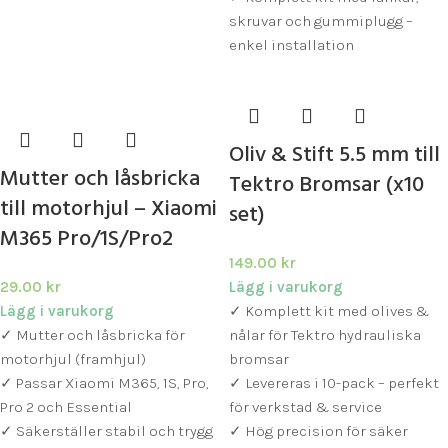
skruvar och gummiplugg –
enkel installation
Oliv & Stift 5.5 mm till
Mutter och låsbricka
Tektro Bromsar (x10
till motorhjul – Xiaomi
set)
M365 Pro/1S/Pro2
149.00
kr
29.00
kr
Lägg i varukorg
Lägg i varukorg
✓ Komplett kit med olives &
✓ Mutter och låsbricka för
nålar för Tektro hydrauliska
motorhjul (framhjul)
bromsar
✓ Passar Xiaomi M365, 1S, Pro,
✓ Levereras i 10-pack – perfekt
Pro 2 och Essential
för verkstad & service
✓ Säkerställer stabil och trygg
✓ Hög precision för säker