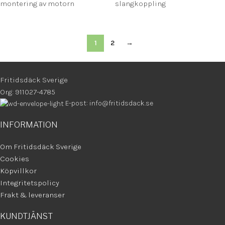
montering av motorn
slangkoppling
1
2
→
Fritidsdäck Sverige
Org: 911027-4785
E-post: info@fritidsdack.se
INFORMATION
Om Fritidsdäck Sverige
Cookies
Köpvillkor
Integritetspolicy
Frakt & leveranser
KUNDTJÄNST