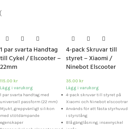
1 par svarta Handtag
4-pack Skruvar till
till Cykel / Elscooter –
styret – Xiaomi /
22mm
Ninebot Elscooter
115.00
kr
35.00
kr
Lägg i varukorg
Lägg i varukorg
1 par svarta handtag med
4-pack skruvar till styret på
universell passform (22 mm)
Xiaomi och Ninebot elscootrar
Mjukt, greppvänligt silikon
Används för att fästa styrhuvud
med stötdämpande
i styrstång
egenskaper
Blå gänglåsning, insexnyckel