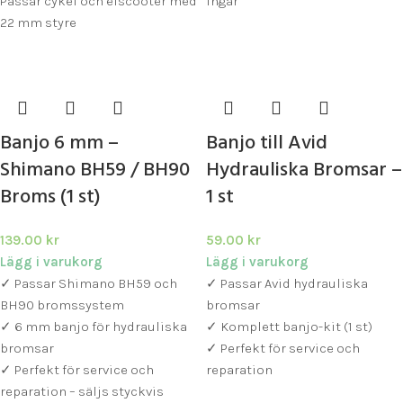
Passar cykel och elscooter med
ingår
22 mm styre
Banjo 6 mm –
Banjo till Avid
Shimano BH59 / BH90
Hydrauliska Bromsar –
Broms (1 st)
1 st
139.00
kr
59.00
kr
Lägg i varukorg
Lägg i varukorg
✓ Passar Shimano BH59 och
✓ Passar Avid hydrauliska
BH90 bromssystem
bromsar
✓ 6 mm banjo för hydrauliska
✓ Komplett banjo-kit (1 st)
bromsar
✓ Perfekt för service och
✓ Perfekt för service och
reparation
reparation – säljs styckvis