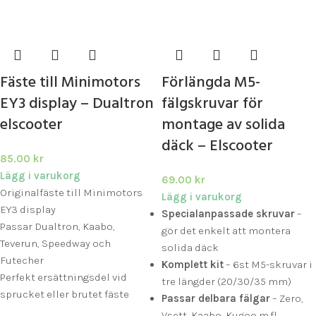
Fäste till Minimotors
Förlängda M5-
EY3 display – Dualtron
fälgskruvar för
elscooter
montage av solida
däck – Elscooter
85.00
kr
Lägg i varukorg
69.00
kr
Originalfäste till Minimotors
Lägg i varukorg
EY3 display
Specialanpassade skruvar
–
Passar Dualtron, Kaabo,
gör det enkelt att montera
Teverun, Speedway och
solida däck
Futecher
Komplett kit
– 6st M5-skruvar i
Perfekt ersättningsdel vid
tre längder (20/30/35 mm)
sprucket eller brutet fäste
Passar delbara fälgar
– Zero,
Vsett, Kaabo, Kugoo m.fl.