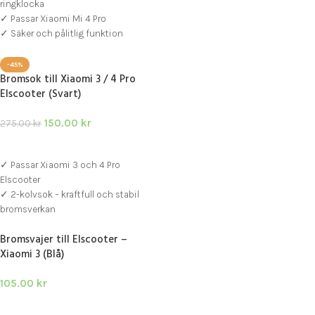
ringklocka
✓ Passar Xiaomi Mi 4 Pro
✓ Säker och pålitlig funktion
-45%
Bromsok till Xiaomi 3 / 4 Pro
Elscooter (Svart)
150.00
kr
275.00
kr
LÄGG I VARUKORG
✓ Passar Xiaomi 3 och 4 Pro
Elscooter
✓ 2-kolvsok – kraftfull och stabil
bromsverkan
✓ Inklusive skruvar och
Bromsvajer till Elscooter –
bromsbelägg
Xiaomi 3 (Blå)
105.00
kr
LÄGG I VARUKORG