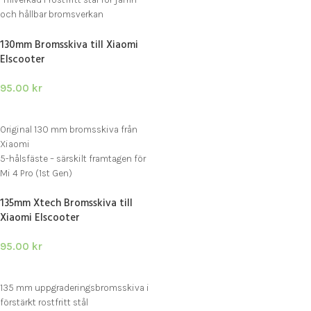
och hållbar bromsverkan
Passar Xiaomi M365 Pro / Pro 2 och
130mm Bromsskiva till Xiaomi
E-Wheels E2S V2 / E4 V2 Max
Elscooter
95.00
kr
LÄGG I VARUKORG
Original 130 mm bromsskiva från
Xiaomi
5-hålsfäste – särskilt framtagen för
Mi 4 Pro (1st Gen)
Tillverkad i rostfritt stål för lång
135mm Xtech Bromsskiva till
livslängd och säker bromsning
Xiaomi Elscooter
95.00
kr
LÄGG I VARUKORG
135 mm uppgraderingsbromsskiva i
förstärkt rostfritt stål