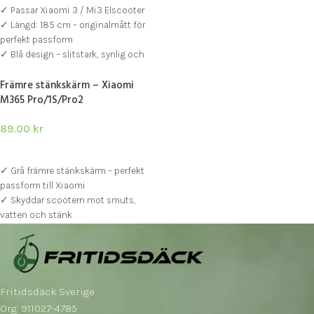
✓ Passar Xiaomi 3 / Mi3 Elscooter
✓ Längd: 185 cm – originalmått för
perfekt passform
✓ Blå design – slitstark, synlig och
väderskyddad
Främre stänkskärm – Xiaomi
M365 Pro/1S/Pro2
89.00
kr
LÄGG I VARUKORG
✓ Grå främre stänkskärm – perfekt
passform till Xiaomi
✓ Skyddar scootern mot smuts,
vatten och stänk
✓ Passar M365, Pro, 1S, Pro 2,
Essential och Mi3 Lite
Fritidsdäck Sverige
Org: 911027-4785