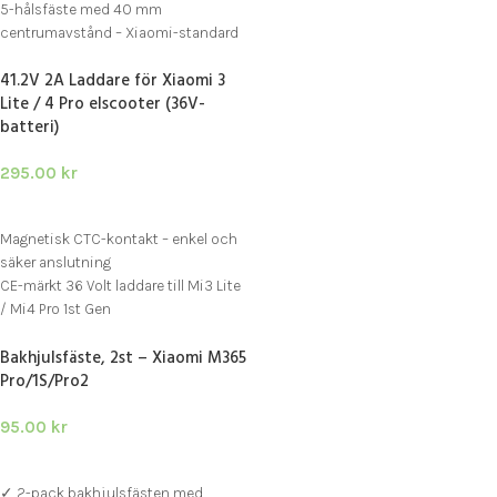
5-hålsfäste med 40 mm
centrumavstånd – Xiaomi-standard
Kompatibel med Xtech semi-
41.2V 2A Laddare för Xiaomi 3
hydrauliska bromssystem
Lite / 4 Pro elscooter (36V-
batteri)
295.00
kr
LÄGG I VARUKORG
Magnetisk CTC-kontakt – enkel och
säker anslutning
CE-märkt 36 Volt laddare till Mi3 Lite
/ Mi4 Pro 1st Gen
Kortslutnings- och
Bakhjulsfäste, 2st – Xiaomi M365
överspänningsskydd
Pro/1S/Pro2
95.00
kr
LÄGG I VARUKORG
✓ 2-pack bakhjulsfästen med