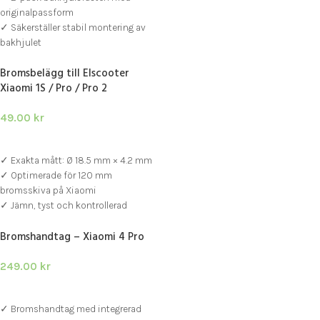
originalpassform
✓ Säkerställer stabil montering av
bakhjulet
✓ Passar Xiaomi M365, 1S, Essential,
Bromsbelägg till Elscooter
Pro och Pro 2
Xiaomi 1S / Pro / Pro 2
49.00
kr
LÄGG I VARUKORG
✓ Exakta mått: Ø 18.5 mm × 4.2 mm
✓ Optimerade för 120 mm
bromsskiva på Xiaomi
✓ Jämn, tyst och kontrollerad
bromsverkan
Bromshandtag – Xiaomi 4 Pro
249.00
kr
LÄGG I VARUKORG
✓ Bromshandtag med integrerad