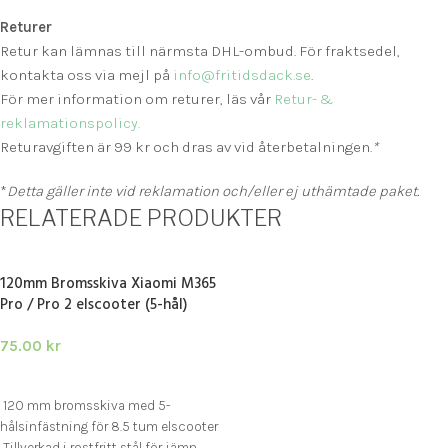
Returer
Retur kan lämnas till närmsta DHL-ombud. För fraktsedel,
kontakta oss via mejl på
info@fritidsdack.se
.
För mer information om returer, läs vår
Retur- &
reklamationspolicy.
Returavgiften är 99 kr och dras av vid återbetalningen.
*
*
Detta gäller inte vid reklamation och/eller ej uthämtade paket.
RELATERADE PRODUKTER
120mm Bromsskiva Xiaomi M365
Pro / Pro 2 elscooter (5-hål)
75.00
kr
LÄGG I VARUKORG
120 mm bromsskiva med 5-
hålsinfästning för 8.5 tum elscooter
Tillverkad i rostfritt stål för jämn