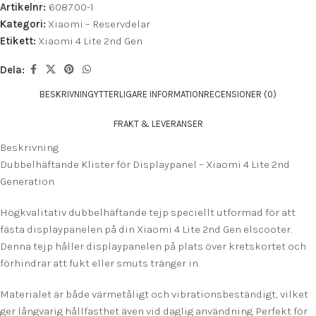
Artikelnr:
6087.00-1
Kategori:
Xiaomi – Reservdelar
Etikett:
Xiaomi 4 Lite 2nd Gen
Dela:
BESKRIVNING
YTTERLIGARE INFORMATION
RECENSIONER (0)
FRAKT & LEVERANSER
Beskrivning
Dubbelhäftande Klister för Displaypanel – Xiaomi 4 Lite 2nd
Generation
Högkvalitativ dubbelhäftande tejp speciellt utformad för att
fästa displaypanelen på din Xiaomi 4 Lite 2nd Gen elscooter.
Denna tejp håller displaypanelen på plats över kretskortet och
förhindrar att fukt eller smuts tränger in.
Materialet är både värmetåligt och vibrationsbeständigt, vilket
ger långvarig hållfasthet även vid daglig användning. Perfekt för