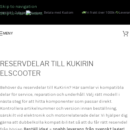
Skip to navigation
🚛
↻
ranstid 1–2 dagar
Betala med Kustom
Fri frakt över 1000kr
Leveran
Skip to main content
MENY
KUKIRIN
Kategorier
RESERVDELAR TILL KUKIRIN
ELSCOOTER
Behöver du reservdelar till KuKirin? Här samlar vi kompatibla
delar för service, reparation och underhåll. Välj rätt modell i
nästa steg för att hitta komponenter som passar direkt.
Kontrollera artikelnummer och version innan beställning,
särskilt vid elektronik och motorrelaterade delar. Vi hjälper dig
gärna att dubbelkolla kompatibilitet så att du får rätt reservdel
från början.
Beställ idag – snabb leverans från svenskt lager!