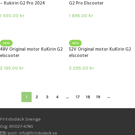
– Kukirin G2 Pro 2024
G2 Pro Elscooter
1 450.00
kr
1 895.00
kr
LÄGG I VARUKORG
LÄGG I VARUKORG
NEW
NEW
48V Original motor KuKirin G2
52V Original motor KuKirin G2
elscooter
elscooter
2 195.00
kr
2 295.00
kr
LÄGG I VARUKORG
LÄGG I VARUKORG
1
2
3
4
…
17
18
19
→
Fritidsdäck Sverige
Org: 911027-4785
E-post: info@fritidsdack.se