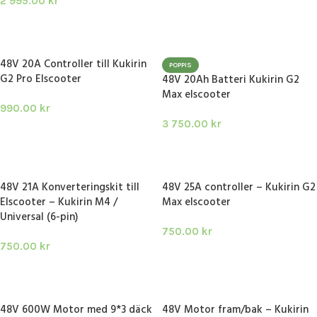
2 995.00
kr
LÄGG I VARUKORG
LÄGG I VARUKORG
48V 20A Controller till Kukirin
POPPIS
G2 Pro Elscooter
48V 20Ah Batteri Kukirin G2
Max elscooter
990.00
kr
3 750.00
kr
LÄGG I VARUKORG
LÄGG I VARUKORG
48V 21A Konverteringskit till
48V 25A controller – Kukirin G2
Elscooter – Kukirin M4 /
Max elscooter
Universal (6-pin)
750.00
kr
750.00
kr
LÄGG I VARUKORG
LÄGG I VARUKORG
48V 600W Motor med 9*3 däck
48V Motor fram/bak – Kukirin