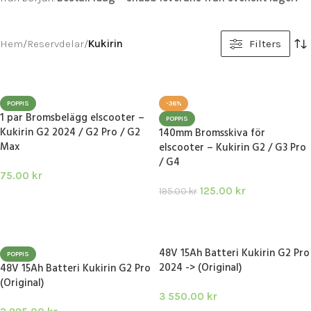
Hem
/
Reservdelar
/
Kukirin
Filters
POPPIS
-36%
1 par Bromsbelägg elscooter –
POPPIS
Kukirin G2 2024 / G2 Pro / G2
140mm Bromsskiva för
Max
elscooter – Kukirin G2 / G3 Pro
/ G4
75.00
kr
125.00
kr
195.00
kr
LÄGG I VARUKORG
LÄGG I VARUKORG
48V 15Ah Batteri Kukirin G2 Pro
POPPIS
2024 -> (Original)
48V 15Ah Batteri Kukirin G2 Pro
(Original)
3 550.00
kr