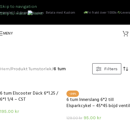
Skip to navigation
🚛
↻
eranstid 1–2 dagar
Betala med Kustom
Fri frakt över 1000kr
Levera
Skip to main content
MENY
6 TUM
Kategorier
Hem
/
Produkt Tumstorlek
/
6 tum
Filters
6 tum Elscooter Däck 6*1.25 /
-26%
6*1 1/4 – CST
6 tum Innerslang 6*2 till
Elsparkcykel – 45*45 böjd ventil
195.00
kr
95.00
kr
129.00
kr
LÄGG I VARUKORG
LÄGG I VARUKORG