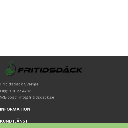
Fritidsdäck Sverige
Org: 911027-4785
E-post: info@fritidsdack.se
INFORMATION
KUNDTJÄNST