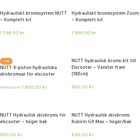
Hydrauliskt bromssystem NUTT
Hydrauliskt bromssystem Zoom
– Komplett kit
– Komplett kit
1 799.00
kr
1 999.00
kr
LÄGG I VARUKORG
LÄGG I VARUKORG
NUTT hydraulisk broms-kit till
-7%
Elscooter – Vänster fram
NUTT 4-piston hydrauliska
(180cm)
skivbromsar för elscooter
950.00
kr
1 850.00
kr
1 995.00
kr
LÄGG I VARUKORG
LÄGG I VARUKORG
NUTT Hydraulisk skivbroms för
NUTT Hydraulisk skivbroms
elscooter – höger bak
Kukirin G4 Max – höger/bak
950.00
kr
695.00
kr