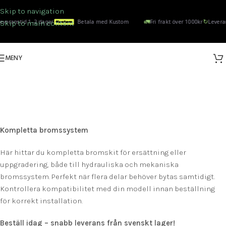
Skip to navigation
🚛
↻
everanstid 1–2 dagar
Betala med Kustom
Fri frakt över 1000kr
Leveran
Skip to main content
MENY
KOMPLETTA
BROMSSYSTEM
Kategorier
Kompletta bromssystem
Här hittar du kompletta bromskit för ersättning eller
uppgradering, både till hydrauliska och mekaniska
bromssystem. Perfekt när flera delar behöver bytas samtidigt.
Kontrollera kompatibilitet med din modell innan beställning
för korrekt installation.
Beställ idag – snabb leverans från svenskt lager!