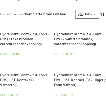
Hem
/
Bromsar
/
Kompletta bromssystem
Filters
Hydrauliskt Bromskit 4-Kolvs –
Hydrauliskt Bromskit 4-Kolvs –
FRV (2 raka bromsok –
FRV (2 vänstra bromsok,
vattentät snabbkoppling)
vattentät snabbkoppling)
2 299.00
kr
2 299.00
kr
LÄGG I VARUKORG
LÄGG I VARUKORG
Hydrauliskt Bromskit 4-Kolvs
Hydrauliskt Bromskit 4-Kolvs
FRV – JST-Kontakt (2
FRV – JST-Kontakt (Bak Höger /
Vänsterok)
Fram Vänster)
1 990.00
kr
1 990.00
kr
LÄGG I VARUKORG
LÄGG I VARUKORG