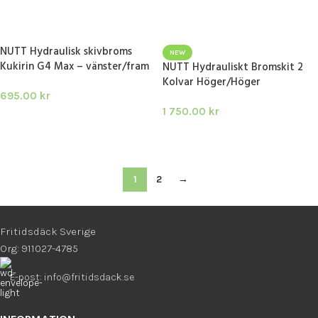
LÄGG I VARUKORG
LÄGG I VARUKORG
NUTT Hydraulisk skivbroms
NEW
Kukirin G4 Max – vänster/fram
NUTT Hydrauliskt Bromskit 2
Kolvar Höger/Höger
695.00
kr
1 750.00
kr
LÄGG I VARUKORG
LÄGG I VARUKORG
1
2
→
Fritidsdäck Sverige
Org: 911027-4785
E-post: info@fritidsdack.se