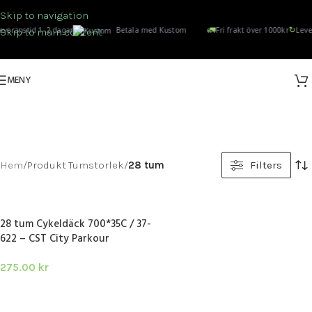
Skip to navigation
🚛
↻
everanstid 1–2 dagar
Betala med Kustom
Fri frakt över 1000kr
Leve
Skip to main content
MENY
28 TUM
Kategorier
Hem
/
Produkt Tumstorlek
/
28 tum
Filters
28 tum Cykeldäck 700*35C / 37-
622 – CST City Parkour
275.00
kr
LÄGG I VARUKORG