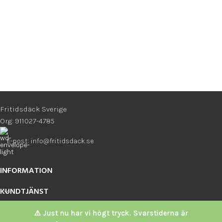
Fritidsdäck Sverige
Org: 911027-4785
E-post: info@fritidsdack.se
INFORMATION
KUNDTJÄNST
POPULÄRA KATEGORIER
⚠️ Just nu har vi högt tryck. Svarstiderna är