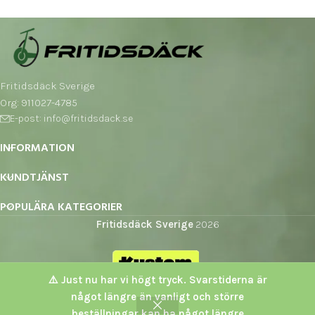
Fritidsdäck Sverige
Org: 911027-4785
E-post: info@fritidsdack.se
INFORMATION
KUNDTJÄNST
POPULÄRA KATEGORIER
Fritidsdäck Sverige
2026
⚠️ Just nu har vi högt tryck. Svarstiderna är
något längre än vanligt och större
beställningar kan ha något längre