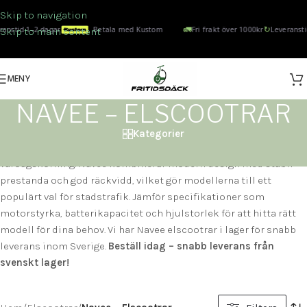
Skip to navigation
🚛
↻
anstid 1–2 dagar
Betala med Kustom
Fri frakt över 1000kr
Leveransti
Skip to main content
MENY
NAVEE – ELSCOOTRAR
Kategorier
Navee elscootrarHär hittar du Navee elscootrar för pendling och
vardagskörning. Navee kombinerar modern design med stabil
prestanda och god räckvidd, vilket gör modellerna till ett
populärt val för stadstrafik. Jämför specifikationer som
motorstyrka, batterikapacitet och hjulstorlek för att hitta rätt
modell för dina behov. Vi har Navee elscootrar i lager för snabb
leverans inom Sverige.
Beställ idag – snabb leverans från
svenskt lager!