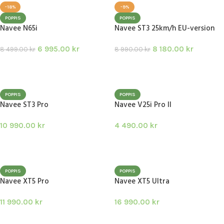
-18%
-9%
POPPIS
POPPIS
Navee N65i
Navee ST3 25km/h EU-version
6 995.00
kr
8 180.00
kr
8 499.00
kr
8 990.00
kr
LÄGG I VARUKORG
LÄGG I VARUKORG
POPPIS
POPPIS
Navee ST3 Pro
Navee V25i Pro II
10 990.00
kr
4 490.00
kr
LÄGG I VARUKORG
LÄGG I VARUKORG
POPPIS
POPPIS
Navee XT5 Pro
Navee XT5 Ultra
11 990.00
kr
16 990.00
kr
LÄGG I VARUKORG
LÄGG I VARUKORG