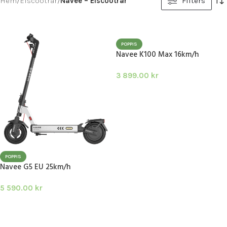
Hem
/
Elscootrar
/
Navee – Elscootrar
Filters
POPPIS
Navee K100 Max 16km/h
3 899.00
kr
LÄGG I VARUKORG
POPPIS
Navee G5 EU 25km/h
5 590.00
kr
LÄGG I VARUKORG