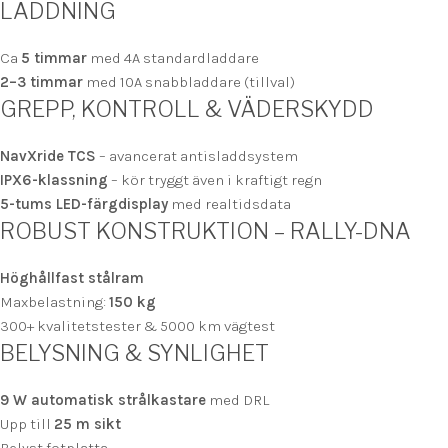
LADDNING
Ca
5 timmar
med 4A standardladdare
2–3 timmar
med 10A snabbladdare (tillval)
GREPP, KONTROLL & VÄDERSKYDD
NavXride TCS
– avancerat antisladdsystem
IPX6-klassning
– kör tryggt även i kraftigt regn
5-tums LED-färgdisplay
med realtidsdata
ROBUST KONSTRUKTION – RALLY-DNA
Höghållfast stålram
Maxbelastning:
150 kg
300+ kvalitetstester & 5000 km vägtest
BELYSNING & SYNLIGHET
9 W automatisk strålkastare
med DRL
Upp till
25 m sikt
Belyst fotplatta