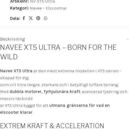
Artikelnr:
NV-XT5-Ultra
Kategori:
Navee – Elscootrar
Dela:
Beskrivning
NAVEE XT5 ULTRA – BORN FOR THE
WILD
Navee XT5 Ultra
är den mest extrema modellen i XT5-serien –
skapad för dig
som vill köra längre, starkare och i betydligt tuffare terräng.
Med
dubbla motorer, fyrhjulsnära kraft
, avancerad fjädring och
massiv räckvidd
är XT5 Ultra byggd för att
utmana gränserna för vad en
elscooter klarar
.
EXTREM KRAFT & ACCELERATION