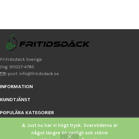
Fritidsdäck Sverige
Org: 911027-4785
E-post: info@fritidsdack.se
INFORMATION
KUNDTJÄNST
POPULÄRA KATEGORIER
Fritidsdäck Sverige
2026
⚠️ Just nu har vi högt tryck. Svarstiderna är
något längre än vanligt och större