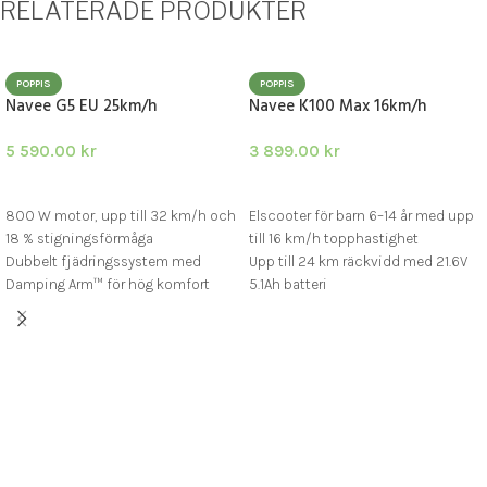
RELATERADE PRODUKTER
POPPIS
POPPIS
Navee G5 EU 25km/h
Navee K100 Max 16km/h
5 590.00
kr
3 899.00
kr
LÄGG I VARUKORG
LÄGG I VARUKORG
800 W motor, upp till 32 km/h och
Elscooter för barn 6–14 år med upp
18 % stigningsförmåga
till 16 km/h topphastighet
Dubbelt fjädringssystem med
Upp till 24 km räckvidd med 21.6V
Damping Arm™ för hög komfort
5.1Ah batteri
Upp till 45 km räckvidd, TCS och
Apple Find My-spårning och NAVEE-
smart app-uppkoppling
app för trygg kontroll
Tre körlägen: Standard, Sport och
Power-assist
7” punkteringsfria däck och bakre
trumbroms för säker körning
RGB-belysning, Bluetooth-
högtalare och LED-display