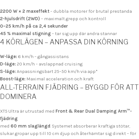
2200 W × 2 maxeffekt
– dubbla motorer för brutal prestanda
2-hjulsdrift (2WD)
– maximalt grepp och kontroll
0–25 km/h på ca 2,4 sekunder
45 % maximal stigning
– tar sig upp där andra stannar
4 KÖRLÄGEN – ANPASSA DIN KÖRNING
W-läge:
6 km/h – gångassistans
D-läge:
20 km/h – avslappnad cruising
S-läge:
Anpassningsbart 25–50 km/h via app*
Boost-läge:
Maximal acceleration och kraft
ALL-TERRAIN FJÄDRING – BYGGD FÖR ATT
DOMINERA
XT5 Ultra är utrustad med
Front & Rear Dual Damping Arm™-
fjädring
med
60 mm slaglängd
. Systemet absorberar kraftiga stötar,
slukar gropar upp till 10 cm djup och återhämtar sig direkt – för