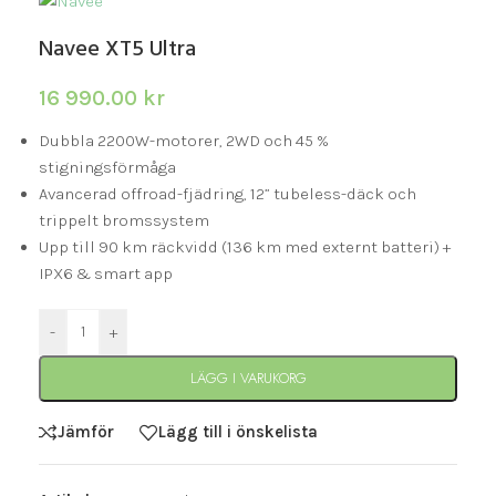
Navee XT5 Ultra
16 990.00
kr
Dubbla 2200W-motorer, 2WD och 45 %
stigningsförmåga
Avancerad offroad-fjädring, 12” tubeless-däck och
trippelt bromssystem
Upp till 90 km räckvidd (136 km med externt batteri) +
IPX6 & smart app
-
+
LÄGG I VARUKORG
Jämför
Lägg till i önskelista