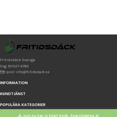
Fritidsdäck Sverige
Org: 911027-4785
E-post: info@fritidsdack.se
INFORMATION
KUNDTJÄNST
POPULÄRA KATEGORIER
Fritidsdäck Sverige
2026
⚠️ Just nu har vi högt tryck. Svarstiderna är