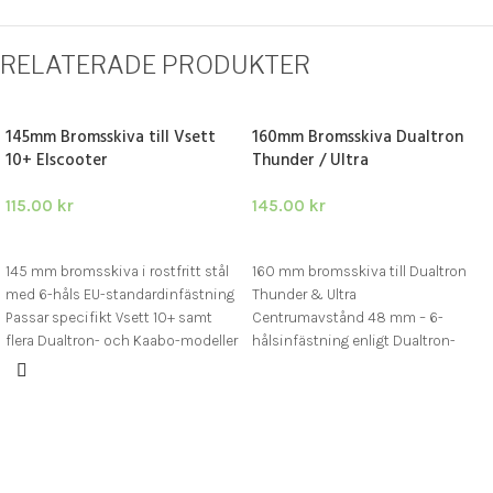
RELATERADE PRODUKTER
145mm Bromsskiva till Vsett
160mm Bromsskiva Dualtron
10+ Elscooter
Thunder / Ultra
115.00
kr
145.00
kr
LÄGG I VARUKORG
LÄGG I VARUKORG
145 mm bromsskiva i rostfritt stål
160 mm bromsskiva till Dualtron
med 6-håls EU-standardinfästning
Thunder & Ultra
Passar specifikt Vsett 10+ samt
Centrumavstånd 48 mm – 6-
flera Dualtron- och Kaabo-modeller
hålsinfästning enligt Dualtron-
Komplett kit med skruvsats och
standard
insexnyckel för enkel installation
Rostfritt stål med hög
värmetålighet och lång livslängd