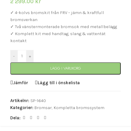
2 299.00
kr
✓ 4-kolvs bromskit från FRV – jämn & kraftfull
bromsverkan
✓ Två vänstermonterade bromsok med metallbelägg
✓ Komplett kit med handtag, slang & vattentät
kontakt
-
+
LÄGG I VARUKORG
Jämför
Lägg till i önskelista
Artikelnr:
SP-1640
Kategorier:
Bromsar
,
Kompletta bromssystem
Dela: