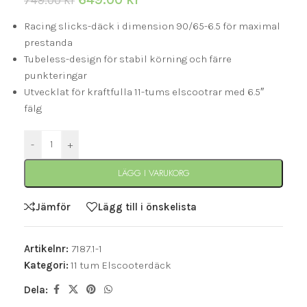
749.00
kr
Racing slicks-däck i dimension 90/65-6.5 för maximal
prestanda
Tubeless-design för stabil körning och färre
punkteringar
Utvecklat för kraftfulla 11-tums elscootrar med 6.5″
fälg
-
+
LÄGG I VARUKORG
Jämför
Lägg till i önskelista
Artikelnr:
7187.1-1
Kategori:
11 tum Elscooterdäck
Dela: