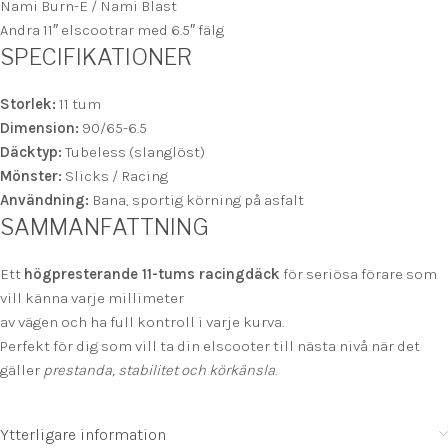
Nami Burn-E / Nami Blast
Andra 11″ elscootrar med 6.5″ fälg
SPECIFIKATIONER
Storlek:
11 tum
Dimension:
90/65-6.5
Däcktyp:
Tubeless (slanglöst)
Mönster:
Slicks / Racing
Användning:
Bana, sportig körning på asfalt
SAMMANFATTNING
Ett
högpresterande 11-tums racingdäck
för seriösa förare som
vill känna varje millimeter
av vägen och ha full kontroll i varje kurva.
Perfekt för dig som vill ta din elscooter till nästa nivå när det
gäller
prestanda, stabilitet och körkänsla
.
Ytterligare information