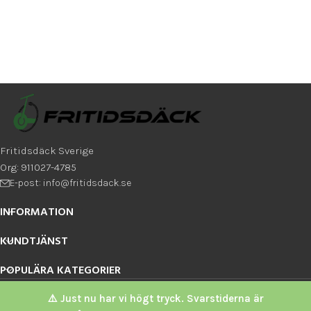
Fritidsdäck Sverige
Org: 911027-4785
E-post: info@fritidsdack.se
INFORMATION
KUNDTJÄNST
POPULÄRA KATEGORIER
Fritidsdäck Sverige
2026
⚠️ Just nu har vi högt tryck. Svarstiderna är