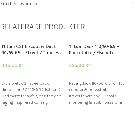
Frakt & leveranser
RELATERADE PRODUKTER
11 tum CST Elscooter Däck
11 tum Däck 110/50-6.5 –
90/65-6.5 – Street / Tubeless
Pocketbike / Elscooter
445.00
kr
325.00
kr
LÄGG I VARUKORG
LÄGG I VARUKORG
Extra brett CST streetdäck i
Racingdäck 110/50-6.5 för 11 tum
dimension 90/65-6.5 (11×3 tum)
scooter & pocketbike
Optimerat för asfalt, hög fart och
Kräver innerslang – klassisk
racing-inspirerad körning
montering & stabil passform
Passar Zero 11X, Vsett 11+, Kaabo
Bred racingprofil för asfalt,
Wolf King, Dualtron Thunder m.fl.
kurvtagning & hög fart