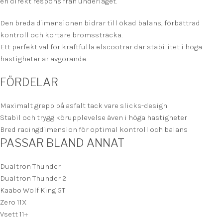
en direkt respons från underlaget.
Den breda dimensionen bidrar till ökad balans, förbättrad
kontroll och kortare bromssträcka.
Ett perfekt val för kraftfulla elscootrar där stabilitet i höga
hastigheter är avgörande.
FÖRDELAR
Maximalt grepp på asfalt tack vare slicks-design
Stabil och trygg körupplevelse även i höga hastigheter
Bred racingdimension för optimal kontroll och balans
PASSAR BLAND ANNAT
Dualtron Thunder
Dualtron Thunder 2
Kaabo Wolf King GT
Zero 11X
Vsett 11+