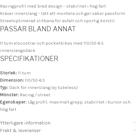
Racingprofil med bred design – stabilitet i hög fart
Kräver innerslang – lätt att montera och ger säker passform
Streetoptimerad slitbana för asfalt och sportig körstil
PASSAR BLAND ANNAT
11 tum elscootrar och pocketbikes med 110/50-6.5
innerslangsdäck
SPECIFIKATIONER
Storlek:
11 tum
Dimension:
110/50-6.5
Typ:
Däck för innerslang (ej tubeless)
Mönster:
Racing / street
Egenskaper:
Låg profil, maximalt grepp, stabilitet i kurvor och
hög fart
Ytterligare information
Frakt & leveranser