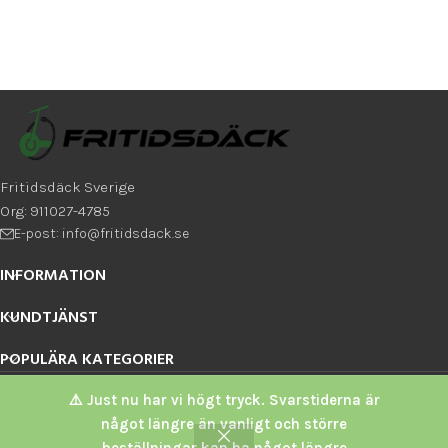
Fritidsdäck Sverige
Org: 911027-4785
E-post: info@fritidsdack.se
INFORMATION
KUNDTJÄNST
POPULÄRA KATEGORIER
Fritidsdäck Sverige
2026
⚠️ Just nu har vi högt tryck. Svarstiderna är
något längre än vanligt och större