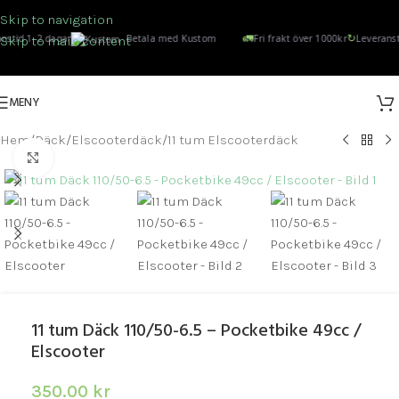
Skip to navigation
🚛
↻
nstid 1–2 dagar
Betala med Kustom
Fri frakt över 1000kr
Leveranst
Skip to main content
MENY
Hem
/
Däck
/
Elscooterdäck
/
11 tum Elscooterdäck
Click to enlarge
11 tum Däck 110/50-6.5 – Pocketbike 49cc /
Elscooter
350.00
kr