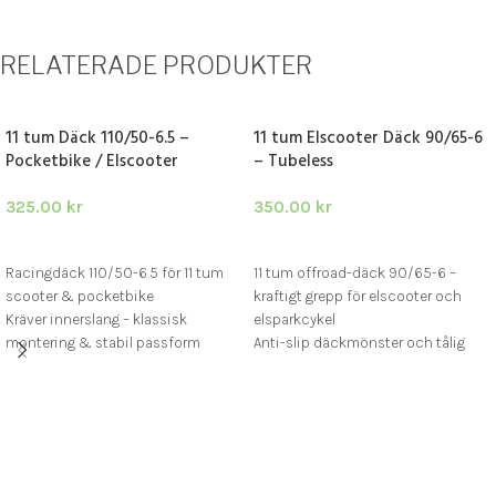
RELATERADE PRODUKTER
11 tum Däck 110/50-6.5 –
11 tum Elscooter Däck 90/65-6
Pocketbike / Elscooter
– Tubeless
325.00
kr
350.00
kr
LÄGG I VARUKORG
LÄGG I VARUKORG
Racingdäck 110/50-6.5 för 11 tum
11 tum offroad-däck 90/65-6 –
scooter & pocketbike
kraftigt grepp för elscooter och
Kräver innerslang – klassisk
elsparkcykel
montering & stabil passform
Anti-slip däckmönster och tålig
Bred racingprofil för asfalt,
konstruktion för tuff terräng
kurvtagning & hög fart
Tubeless design men kan även
användas med innerslang