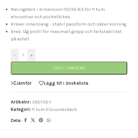
Racingdäck i dimension 110/50-6.5 för 11 tum
elscootrar och pocketbikes
Kräver innerslang – stabil passform och säker körning
Bred, låg profil för maximalt grepp och fartstabilitet
på asfalt
-
+
LÄGG I VARUKORG
Jämför
Lägg till i önskelista
Artikelnr:
3957.00-1
Kategori:
11 tum Elscooterdäck
Dela: