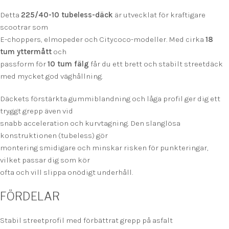
Detta
225/40-10 tubeless-däck
är utvecklat för kraftigare
scootrar som
E-choppers, elmopeder och Citycoco-modeller. Med cirka
18
tum yttermått
och
passform för
10 tum fälg
får du ett brett och stabilt streetdäck
med mycket god väghållning.
Däckets förstärkta gummiblandning och låga profil ger dig ett
tryggt grepp även vid
snabb acceleration och kurvtagning. Den slanglösa
konstruktionen (tubeless) gör
montering smidigare och minskar risken för punkteringar,
vilket passar dig som kör
ofta och vill slippa onödigt underhåll.
FÖRDELAR
Stabil streetprofil med förbättrat grepp på asfalt