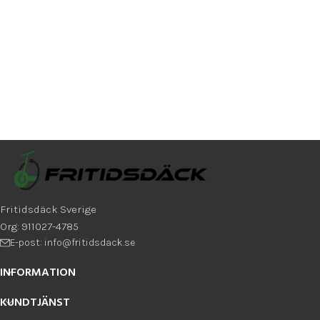
Passar Citycoco, fatscooters &
Streetmönster med förstärkt
ATV med 6-tums fälg
ytskikt för stabilt grepp
Fritidsdäck Sverige
Org: 911027-4785
E-post: info@fritidsdack.se
INFORMATION
KUNDTJÄNST