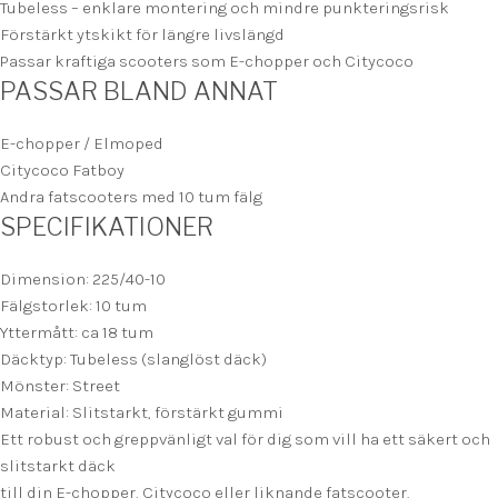
Tubeless – enklare montering och mindre punkteringsrisk
Förstärkt ytskikt för längre livslängd
Passar kraftiga scooters som E-chopper och Citycoco
PASSAR BLAND ANNAT
E-chopper / Elmoped
Citycoco Fatboy
Andra fatscooters med 10 tum fälg
SPECIFIKATIONER
Dimension: 225/40-10
Fälgstorlek: 10 tum
Yttermått: ca 18 tum
Däcktyp: Tubeless (slanglöst däck)
Mönster: Street
Material: Slitstarkt, förstärkt gummi
Ett robust och greppvänligt val för dig som vill ha ett säkert och
slitstarkt däck
till din E-chopper, Citycoco eller liknande fatscooter.