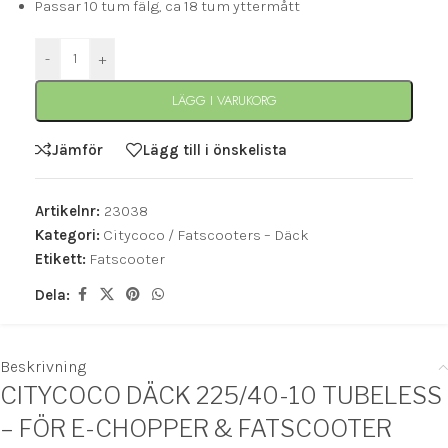
Passar 10 tum fälg, ca 18 tum yttermått
-
+
LÄGG I VARUKORG
Jämför
Lägg till i önskelista
Artikelnr:
23038
Kategori:
Citycoco / Fatscooters – Däck
Etikett:
Fatscooter
Dela:
Beskrivning
CITYCOCO DÄCK 225/40-10 TUBELESS
– FÖR E-CHOPPER & FATSCOOTER