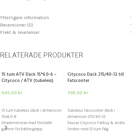
Ytterligare information
Recensioner (0)
Frakt & leveranser
RELATERADE PRODUKTER
15 tum ATV Däck 15*6.0-6 –
Citycoco Däck 215/40-12 till
Citycoco / ATV (tubeless)
Fatscooter
545.00
kr
795.00
kr
LÄGG I VARUKORG
LÄGG I VARUKORG
15 tum tubeless däck i dimension
Tubeless fatscooter-däck i
15x6.0-6
dimension 215/40-12
Streetmönster med förstärkt
Passar Citycoco Fatboy & andra
gummi för bättre grepp
fordon med 12 tum fälg