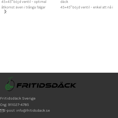
45×45° böjd ventil – optimal
däck
åtkomst även i trånga fälgar
45×45° böjd ventil – enkel att nå i
Passar elcyklar, lådcyklar,
trånga utrymmen
barncyklar & barnvagnar
Härdat butylgummi från CST för
maximal hållbarhet
Fritidsdäck Sverige
Org: 911027-4785
E-post: info@fritidsdack.se