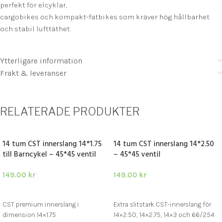
perfekt för elcyklar,
cargobikes och kompakt-fatbikes som kräver hög hållbarhet
och stabil lufttäthet.
Ytterligare information
Frakt & leveranser
RELATERADE PRODUKTER
14 tum CST innerslang 14*1.75
14 tum CST innerslang 14*2.50
till Barncykel – 45*45 ventil
– 45*45 ventil
149.00
kr
149.00
kr
LÄGG I VARUKORG
LÄGG I VARUKORG
CST premium innerslang i
Extra slitstark CST-innerslang för
dimension 14×1.75
14×2.50, 14×2.75, 14×3 och 66/254