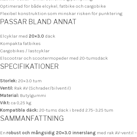
Optimerad för både elcykel, fatbike och cargobike
Flexibel konstruktion som minskar risken för punktering
PASSAR BLAND ANNAT
Elcyklar med
20×3.0
däck
Kompakta fatbikes
Cargobikes / lastcyklar
Elscootrar och scootermopeder med 20-tumsdäck
SPECIFIKATIONER
Storlek:
20×3.0 tum
Ventil:
Rak AV (Schrader/bilventil)
Material:
Butylgummi
Vikt:
ca 0,25 kg
Kompatibla däck:
20-tums däck i bredd 2.75–3.25 tum
SAMMANFATTNING
En
robust och mångsidig 20×3.0 innerslang
med rak AV-ventil –