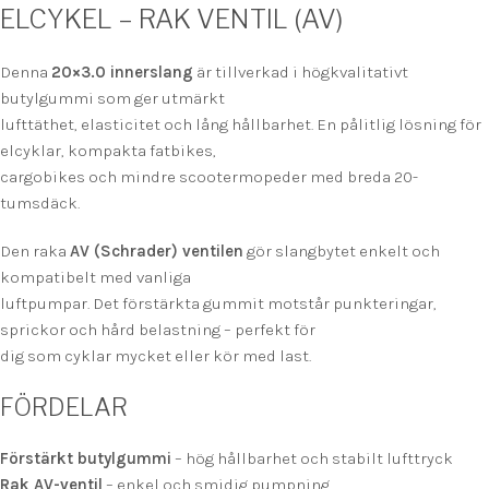
ELCYKEL – RAK VENTIL (AV)
Denna
20×3.0 innerslang
är tillverkad i högkvalitativt
butylgummi som ger utmärkt
lufttäthet, elasticitet och lång hållbarhet. En pålitlig lösning för
elcyklar, kompakta fatbikes,
cargobikes och mindre scootermopeder med breda 20-
tumsdäck.
Den raka
AV (Schrader) ventilen
gör slangbytet enkelt och
kompatibelt med vanliga
luftpumpar. Det förstärkta gummit motstår punkteringar,
sprickor och hård belastning – perfekt för
dig som cyklar mycket eller kör med last.
FÖRDELAR
Förstärkt butylgummi
– hög hållbarhet och stabilt lufttryck
Rak AV-ventil
– enkel och smidig pumpning