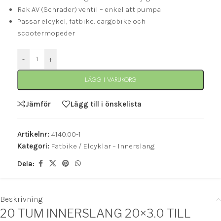
Rak AV (Schrader) ventil – enkel att pumpa
Passar elcykel, fatbike, cargobike och
scootermopeder
-
+
LÄGG I VARUKORG
Jämför
Lägg till i önskelista
Artikelnr:
4140.00-1
Kategori:
Fatbike / Elcyklar – Innerslang
Dela:
Beskrivning
20 TUM INNERSLANG 20×3.0 TILL