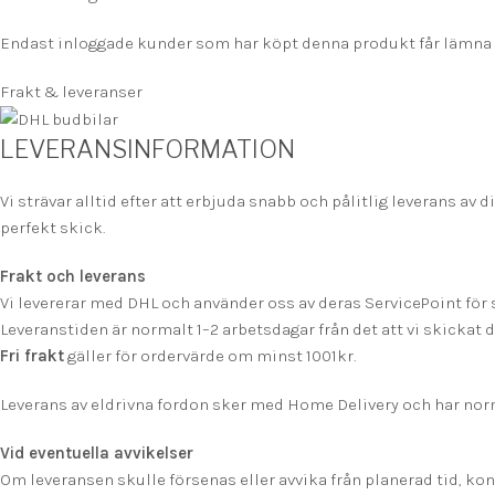
Endast inloggade kunder som har köpt denna produkt får lämna 
Frakt & leveranser
LEVERANSINFORMATION
Vi strävar alltid efter att erbjuda snabb och pålitlig leverans av d
perfekt skick.
Frakt och leverans
Vi levererar med DHL och använder oss av deras ServicePoint för
Leveranstiden är normalt 1–2 arbetsdagar från det att vi skickat di
F
ri frakt
gäller för ordervärde om minst 1001kr.
Leverans av eldrivna fordon sker med Home Delivery och har norm
Vid eventuella avvikelser
Om leveransen skulle försenas eller avvika från planerad tid, kont