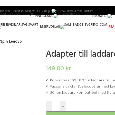
↻
rakt över 1000kr
Leveranstid 1–2 dagar
Betala med Kustom
INNERSLANG
BROMSAR
RESERVDELAR
REA
6 3pin Lenovo
Adapter till ladda
149.00
kr
✓ Konverterar GX-16 3pin laddare till 
✓ Passar elcyklar & elscootrar med Le
✓ Gör en laddare kompatibel med flera
-
+