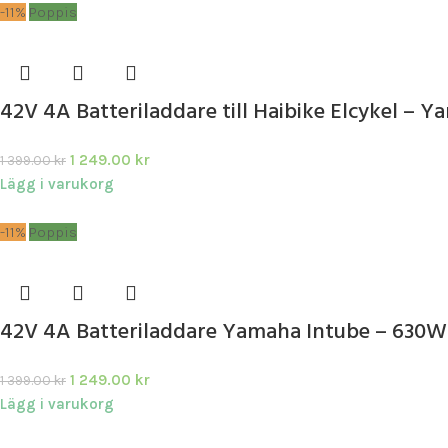
-11%
Poppis
42V 4A Batteriladdare till Haibike Elcykel 
1 249.00
kr
1 399.00
kr
Lägg i varukorg
-11%
Poppis
42V 4A Batteriladdare Yamaha Intube – 630
1 249.00
kr
1 399.00
kr
Lägg i varukorg