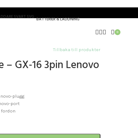
BATTERIER & LADDNING
0
Tillbaka till produkter
re – GX-16 3pin Lenovo
Lenovo-plugg
novo-port
 fordon