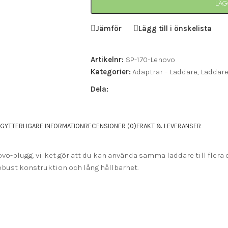
LÄG
Jämför
Lägg till i önskelista
Artikelnr:
SP-170-Lenovo
Kategorier:
Adaptrar – Laddare
,
Laddar
Dela:
NG
YTTERLIGARE INFORMATION
RECENSIONER (0)
FRAKT & LEVERANSER
vo-plugg, vilket gör att du kan använda samma laddare till flera 
obust konstruktion och lång hållbarhet.