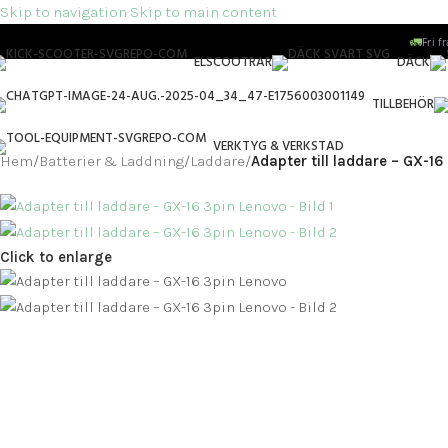
Skip to navigation
Skip to main content
🚛
Fri f
ELSCOOTRAR
DÄCK
TILLBEHÖR
VERKTYG & VERKSTAD
Hem
/
Batterier & Laddning
/
Laddare
/
Adapter till laddare – GX-1
Click to enlarge