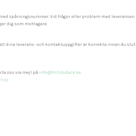
st med spårningsnummer. Vid frågor eller problem med leveransen
er dig som mottagare.
t dina leverans- och kontaktuppgifter är korrekta innan du slutfö
ta oss via mejl på
info@fritidsdack.se
.
icy.