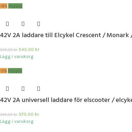
-8%
Poppis
42V 2A laddare till Elcykel Crescent / Monark /
545.00
kr
595.00
kr
Lägg i varukorg
-5%
Poppis
42V 2A universell laddare för elscooter / elcyke
375.00
kr
395.00
kr
Lägg i varukorg