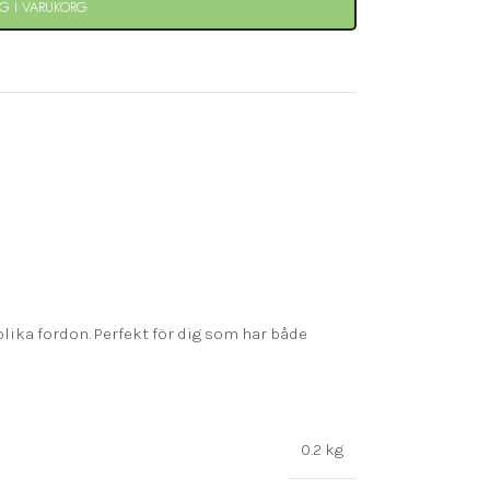
G I VARUKORG
e
olika fordon. Perfekt för dig som har både
0.2 kg