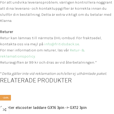
För att undvika leveransproblem, vänligen kontrollera noggrant
att dina leverans- och kontaktuppgifter är korrekta innan du
slutför din beställning. Detta är extra viktigt om du betalar med
Klarna.
Returer
Retur kan lämnas till närmsta DHL-ombud. För fraktsedel,
kontakta oss via mejl på
info@fritidsdack.se
.
För mer information om returer, läs vår
Retur- &
reklamationspolicy.
Returavgiften är 99 kr och dras av vid återbetalningen.
*
*
Detta gäller inte vid reklamation och/eller ej uthämtade paket.
RELATERADE PRODUKTER
-24%
Adapter elscooter laddare GX16 3pin -> GX12 3pin