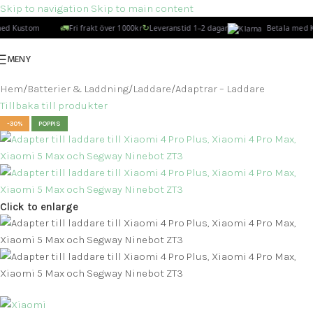
Skip to navigation
Skip to main content
🚛
↻
ed Kustom
Fri frakt över 1000kr
Leveranstid 1–2 dagar
Betala med K
MENY
Hem
/
Batterier & Laddning
/
Laddare
/
Adaptrar – Laddare
Tillbaka till produkter
-30%
POPPIS
Click to enlarge