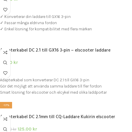
LÄGG I VARUKORG
✓ Konverterar din laddare till GX16 3-pin
✓ Passar många eldrivna fordon
✓ Enkel lösning för kompatibilitet med flera märken
Adapterkabel DC 2.1 till GX16 3-pin – elscooter laddare
75.00
kr
LÄGG I VARUKORG
Adapterkabel som konverterar DC 2.1 till GX16 3-pin
Gör det möjligt att använda samma laddare till fler fordon
Smart lösning för elscooter och elcykel med olika laddportar
-17%
Adapterkabel DC 2.1mm till CQ-Laddare Kukirin elscooter
125.00
kr
150.00
kr