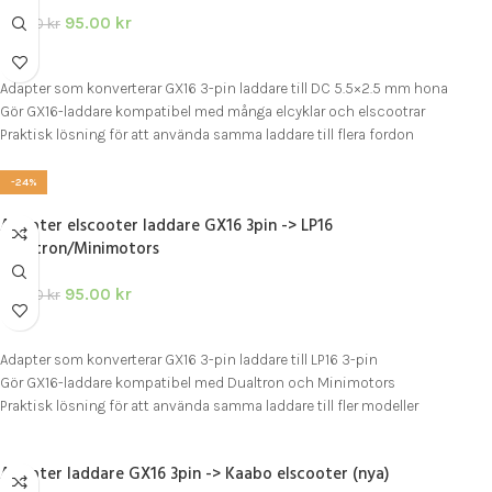
95.00
kr
125.00
kr
LÄGG I VARUKORG
Adapter som konverterar GX16 3-pin laddare till DC 5.5×2.5 mm hona
Gör GX16-laddare kompatibel med många elcyklar och elscootrar
Praktisk lösning för att använda samma laddare till flera fordon
-24%
Adapter elscooter laddare GX16 3pin -> LP16
Dualtron/Minimotors
95.00
kr
125.00
kr
LÄGG I VARUKORG
Adapter som konverterar GX16 3-pin laddare till LP16 3-pin
Gör GX16-laddare kompatibel med Dualtron och Minimotors
Praktisk lösning för att använda samma laddare till fler modeller
Adapter laddare GX16 3pin -> Kaabo elscooter (nya)