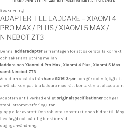
BESKRIVNING
YTTERLIGARE INFORMATION
FRAKT & LEVERANSER
Beskrivning
ADAPTER TILL LADDARE – XIAOMI 4
PRO MAX / PLUS / XIAOMI 5 MAX /
NINEBOT ZT3
Denna
laddaradapter
är framtagen för att säkerställa korrekt
och säker anslutning mellan
laddare och Xiaomi 4 Pro Max, Xiaomi 4 Plus, Xiaomi 5 Max
samt Ninebot ZT3
.
Adaptern ansluts från
hane GX16 3-pin
och gör det möjligt att
använda kompatibla laddare med rätt kontakt mot elscootern.
Adaptern är tillverkad enligt
originalspecifikationer
och ger
stabil strömöverföring utan
glapp eller avbrott. Den robusta konstruktionen bidrar till lång
livslängd och pålitlig funktion vid
daglig användning.