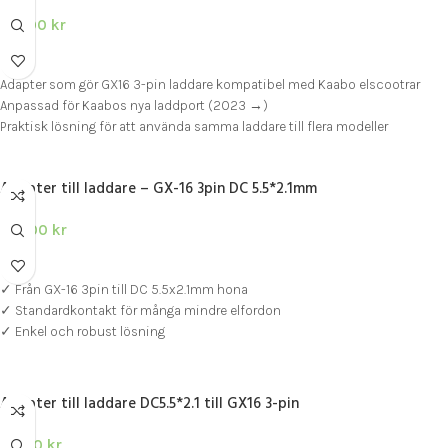
125.00
kr
LÄGG I VARUKORG
Adapter som gör GX16 3-pin laddare kompatibel med Kaabo elscootrar
Anpassad för Kaabos nya laddport (2023 →)
Praktisk lösning för att använda samma laddare till flera modeller
Adapter till laddare – GX-16 3pin DC 5.5*2.1mm
149.00
kr
LÄGG I VARUKORG
✓ Från GX-16 3pin till DC 5.5x2.1mm hona
✓ Standardkontakt för många mindre elfordon
✓ Enkel och robust lösning
Adapter till laddare DC5.5*2.1 till GX16 3-pin
69.00
kr