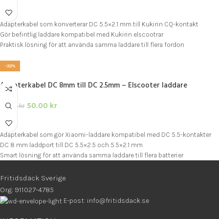
LÄGG I VARUKORG
Adapterkabel som konverterar DC 5.5×2.1 mm till Kukirin CQ-kontakt
Gör befintlig laddare kompatibel med Kukirin elscootrar
Praktisk lösning för att använda samma laddare till flera fordon
-33%
Adapterkabel DC 8mm till DC 2.5mm – Elscooter laddare
50.00
kr
75.00
kr
LÄGG I VARUKORG
Adapterkabel som gör Xiaomi-laddare kompatibel med DC 5.5-kontakter
DC 8 mm laddport till DC 5.5×2.5 och 5.5×2.1 mm
Smart lösning för att använda samma laddare till flera batterier
Fritidsdäck Sverige
Org: 911027-4785
E-post: info@fritidsdack.se