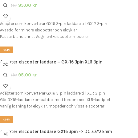
95.00
kr
125.00
kr
LÄGG I VARUKORG
Adapter som konverterar GX16 3-pin laddare till GX12 3-pin
Avsedd för mindre elscootrar och elcyklar
Passar bland annat Augment-elscooter modeller
-24%
Adapter elscooter laddare – GX-16 3pin XLR 3pin
95.00
kr
125.00
kr
LÄGG I VARUKORG
Adapter som konverterar GX16 3-pin laddare till XLR 3-pin
Gör GX16-laddare kompatibel med fordon med XLR-laddport
Vanlig lösning för elcyklar, mopeder och vissa elscootrar
-24%
Adapter elscooter laddare GX16 3pin -> DC 5.5*2.5mm