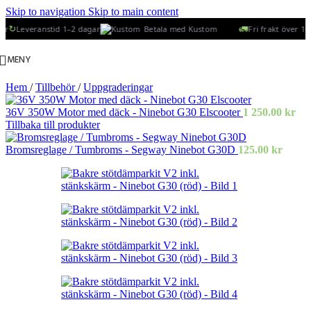
Skip to navigation
Skip to main content
↻
🚛
Leveranstid 1–2 dagar
Betala med Kustom
Fri frakt över 1000
MENY
Hem
/
Tillbehör
/
Uppgraderingar
36V 350W Motor med däck - Ninebot G30 Elscooter
1 250.00
kr
Tillbaka till produkter
Bromsreglage / Tumbroms - Segway Ninebot G30D
125.00
kr