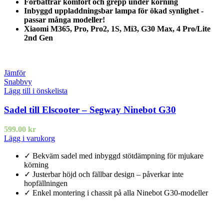
Förbättrar komfort och grepp under körning
Inbyggd uppladdningsbar lampa för ökad synlighet -
passar många modeller!
Xiaomi M365, Pro, Pro2, 1S, Mi3, G30 Max, 4 Pro/Lite
2nd Gen
Jämför
Snabbvy
Lägg till i önskelista
Sadel till Elscooter – Segway Ninebot G30
599.00
kr
Lägg i varukorg
✓ Bekväm sadel med inbyggd stötdämpning för mjukare
körning
✓ Justerbar höjd och fällbar design – påverkar inte
hopfällningen
✓ Enkel montering i chassit på alla Ninebot G30-modeller