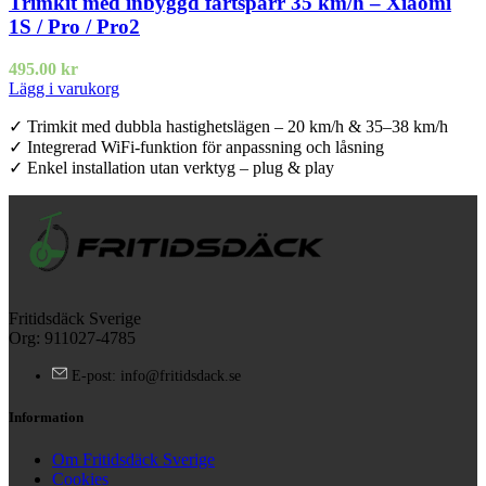
Trimkit med inbyggd fartspärr 35 km/h – Xiaomi
1S / Pro / Pro2
495.00
kr
Lägg i varukorg
✓ Trimkit med dubbla hastighetslägen – 20 km/h & 35–38 km/h
✓ Integrerad WiFi-funktion för anpassning och låsning
✓ Enkel installation utan verktyg – plug & play
Fritidsdäck Sverige
Org: 911027-4785
E-post: info@fritidsdack.se
Information
Om Fritidsdäck Sverige
Cookies