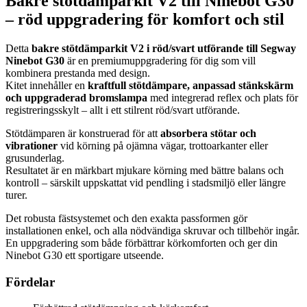
Bakre stötdämparkit V2 till Ninebot G30
– röd uppgradering för komfort och stil
Detta
bakre stötdämparkit V2 i röd/svart utförande till Segway
Ninebot G30
är en premiumuppgradering för dig som vill
kombinera prestanda med design.
Kitet innehåller en
kraftfull stötdämpare, anpassad stänkskärm
och uppgraderad bromslampa
med integrerad reflex och plats för
registreringsskylt – allt i ett stilrent röd/svart utförande.
Stötdämparen är konstruerad för att
absorbera stötar och
vibrationer
vid körning på ojämna vägar, trottoarkanter eller
grusunderlag.
Resultatet är en märkbart mjukare körning med bättre balans och
kontroll – särskilt uppskattat vid pendling i stadsmiljö eller längre
turer.
Det robusta fästsystemet och den exakta passformen gör
installationen enkel, och alla nödvändiga skruvar och tillbehör ingår.
En uppgradering som både förbättrar körkomforten och ger din
Ninebot G30 ett sportigare utseende.
Fördelar