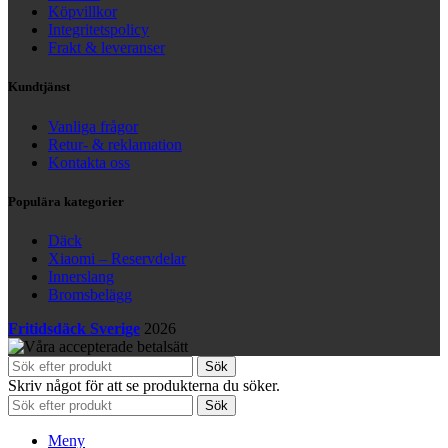
Köpvillkor
Integritetspolicy
Frakt & leveranser
Kundtjänst
Vanliga frågor
Retur- & reklamation
Kontakta oss
Populära kategorier
Däck
Xiaomi – Reservdelar
Innerslang
Bromsbelägg
Fritidsdäck Sverige
2026
Sök
Skriv något för att se produkterna du söker.
Sök
Meny