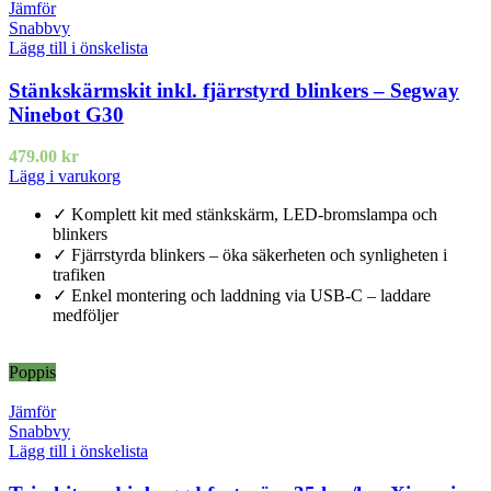
Jämför
Snabbvy
Lägg till i önskelista
Stänkskärmskit inkl. fjärrstyrd blinkers – Segway
Ninebot G30
479.00
kr
Lägg i varukorg
✓ Komplett kit med stänkskärm, LED-bromslampa och
blinkers
✓ Fjärrstyrda blinkers – öka säkerheten och synligheten i
trafiken
✓ Enkel montering och laddning via USB-C – laddare
medföljer
Poppis
Jämför
Snabbvy
Lägg till i önskelista