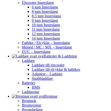
Elscooter Innerslang
6 tum Innerslang
8 tum Innerslang
8.5 tum Innerslang
9 tum Innerslang
10 tum Innerslang
11 tum Innerslang
12 tum Innerslang
14 tum Innerslang
Fatbike / Elcyklar – Innerslang
Moped / MC / MX – Innerslang
EUC – Innerslang
Batterier & Laddning
Laddare
Laddare till elscooter
Laddare till elcyklar & fatbikes
Adaptrar – Laddare
Snabbladdare
Batterier
BMS
Laddportar
Bromsar
Bromsok
Bromsvajrar
Bromsbelägg