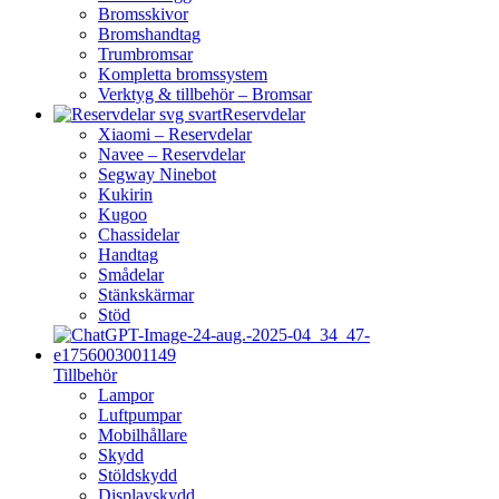
Bromsskivor
Bromshandtag
Trumbromsar
Kompletta bromssystem
Verktyg & tillbehör – Bromsar
Reservdelar
Xiaomi – Reservdelar
Navee – Reservdelar
Segway Ninebot
Kukirin
Kugoo
Chassidelar
Handtag
Smådelar
Stänkskärmar
Stöd
Tillbehör
Lampor
Luftpumpar
Mobilhållare
Skydd
Stöldskydd
Displayskydd