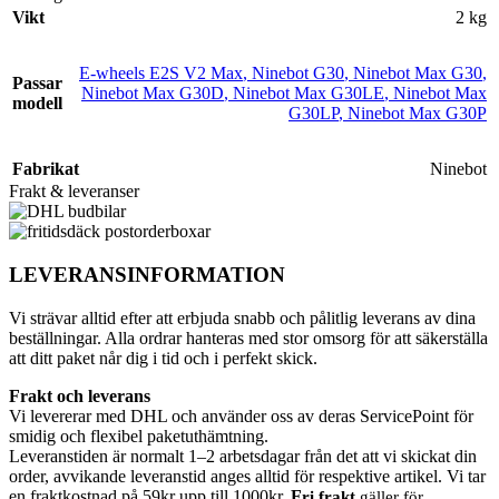
Vikt
2 kg
E-wheels E2S V2 Max
,
Ninebot G30
,
Ninebot Max G30
,
Passar
Ninebot Max G30D
,
Ninebot Max G30LE
,
Ninebot Max
modell
G30LP
,
Ninebot Max G30P
Fabrikat
Ninebot
Frakt & leveranser
LEVERANSINFORMATION
Vi strävar alltid efter att erbjuda snabb och pålitlig leverans av dina
beställningar. Alla ordrar hanteras med stor omsorg för att säkerställa
att ditt paket når dig i tid och i perfekt skick.
Frakt och leverans
Vi levererar med DHL och använder oss av deras ServicePoint för
smidig och flexibel paketuthämtning.
Leveranstiden är normalt 1–2 arbetsdagar från det att vi skickat din
order, avvikande leveranstid anges alltid för respektive artikel. Vi tar
en fraktkostnad på 59kr upp till 1000kr.
F
ri frakt
gäller för