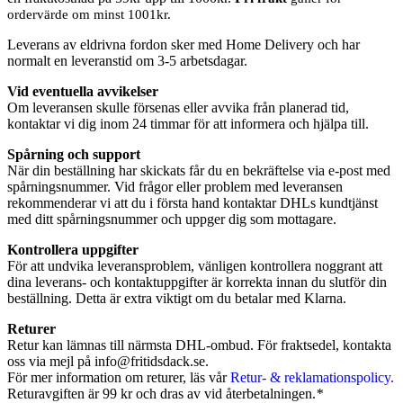
ordervärde om minst 1001kr.
Leverans av eldrivna fordon sker med Home Delivery och har
normalt en leveranstid om 3-5 arbetsdagar.
Vid eventuella avvikelser
Om leveransen skulle försenas eller avvika från planerad tid,
kontaktar vi dig inom 24 timmar för att informera och hjälpa till.
Spårning och support
När din beställning har skickats får du en bekräftelse via e-post med
spårningsnummer. Vid frågor eller problem med leveransen
rekommenderar vi att du i första hand kontaktar DHLs kundtjänst
med ditt spårningsnummer och uppger dig som mottagare.
Kontrollera uppgifter
För att undvika leveransproblem, vänligen kontrollera noggrant att
dina leverans- och kontaktuppgifter är korrekta innan du slutför din
beställning. Detta är extra viktigt om du betalar med Klarna.
Returer
Retur kan lämnas till närmsta DHL-ombud. För fraktsedel, kontakta
oss via mejl på
info@fritidsdack.se
.
För mer information om returer, läs vår
Retur- & reklamationspolicy.
Returavgiften är 99 kr och dras av vid återbetalningen.
*