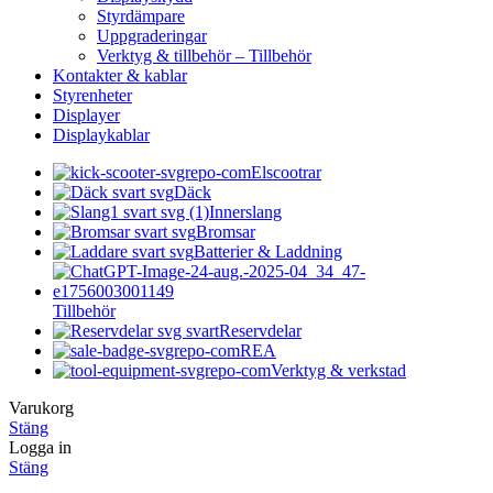
Styrdämpare
Uppgraderingar
Verktyg & tillbehör – Tillbehör
Kontakter & kablar
Styrenheter
Displayer
Displaykablar
Elscootrar
Däck
Innerslang
Bromsar
Batterier & Laddning
Tillbehör
Reservdelar
REA
Verktyg & verkstad
Varukorg
Stäng
Logga in
Stäng