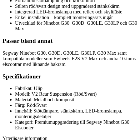
Förbättrad stötdämpning och körkomfort
Stilren röd/svart design med uppgraderad stänkskärm
Integrerad LED-bromslampa med reflex och skyltfäste
Enkel installation – komplett monteringssats ingår
Utvecklad för Ninebot G30, G30D, G30LE, G30LP och G30
Max
Passar bland annat
Segway Ninebot G30, G30D, G30LE, G30LP, G30 Max samt
kompatibla modeller som Ewheels E2S V2 Max och andra 10-tums
elscootrar med liknande bakram.
Specifikationer
Fabrikat: Ulip
Modell: V2 Rear Suspension (Röd/Svart)
Material: Metall och komposit
Färg: Röd/Svart
Innehåll: Stötdämpare, stänkskärm, LED-bromslampa,
monteringsdetaljer
Kategori: Premiumuppgradering till Segway Ninebot G30
Elscooter
Ytterligare information