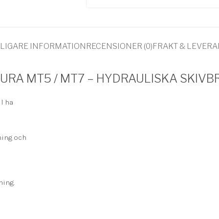
LIGARE INFORMATION
RECENSIONER (0)
FRAKT & LEVER
URA MT5 / MT7 – HYDRAULISKA SKIV
l ha
ning och
ning.