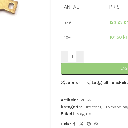
ANTAL
PRIS
3-9
123.25
kr
10+
101.50
kr
-
+
LÄG
Jämför
Lägg till i önskeli
Artikelnr:
PF-82
Kategorier:
Bromsar
,
Bromsbeläg
Etikett:
Magura
Dela: