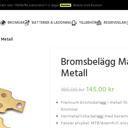
↻
 frakt över 1000kr
Leveranstid 1–2 dagar
Betala med Kustom
G
BROMSAR
BATTERIER & LADDNING
TILLBEHÖR
RESERVDELAR
Metall
Bromsbelägg M
Metall
145.00
kr
195.00
kr
Premium bromsbelägg i metall fö
bromsar
Helmetalliska belägg med keramis
Passar elcykel, MTB/downhill, el