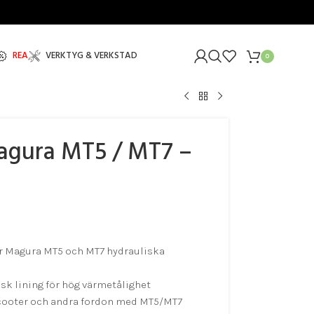
REA
VERKTYG & VERKSTAD
0
agura MT5 / MT7 –
r Magura MT5 och MT7 hydrauliska
k lining för hög värmetålighet
scooter och andra fordon med MT5/MT7