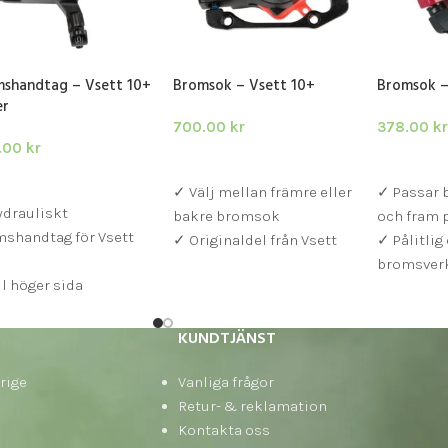
shandtag – Vsett 10+
Bromsok – Vsett 10+
Bromsok –
er
700.00
kr
378.00
kr
.00
kr
VÄLJ ALTERNATIV
LÄGG I V
GG I VARUKORG
✓ Välj mellan främre eller
✓ Passar b
drauliskt
bakre bromsok
och fram 
shandtag för Vsett
✓ Originaldel från Vsett
✓ Pålitlig
bromsver
ll höger sida
KUNDTJÄNST
rige
Vanliga frågor
Retur- & reklamation
Kontakta oss