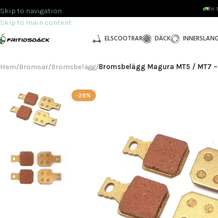
🚛
Fri
Skip to navigation
Skip to main content
ELSCOOTRAR
DÄCK
INNERSLAN
Hem
/
Bromsar
/
Bromsbelägg
/
Bromsbelägg Magura MT5 / MT7 – 
-26%