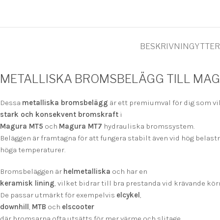
BESKRIVNING
YTTER
METALLISKA BROMSBELÄGG TILL MAG
Dessa
metalliska bromsbelägg
är ett premiumval för dig som vil
stark och konsekvent bromskraft
i
Magura MT5
och
Magura MT7
hydrauliska bromssystem.
Beläggen är framtagna för att fungera stabilt även vid hög belast
höga temperaturer.
Bromsbeläggen är
helmetalliska
och har en
keramisk lining
, vilket bidrar till bra prestanda vid krävande kör
De passar utmärkt för exempelvis
elcykel
,
downhill
,
MTB
och
elscooter
där bromsarna ofta utsätts för mer värme och slitage.