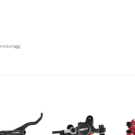
romsbelägg