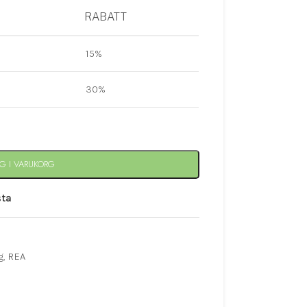
RABATT
15%
30%
G I VARUKORG
sta
g
,
REA