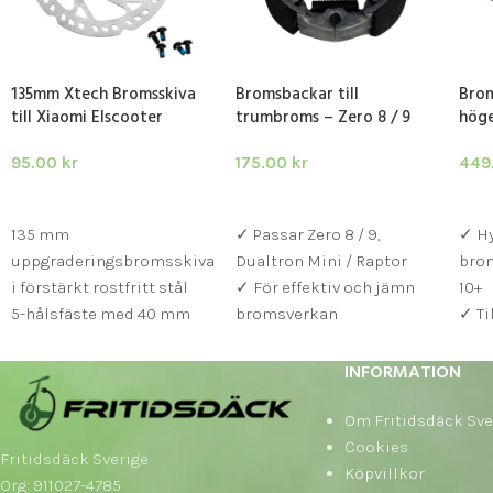
135mm Xtech Bromsskiva
Bromsbackar till
Brom
till Xiaomi Elscooter
trumbroms – Zero 8 / 9
hög
95.00
kr
175.00
kr
449
LÄGG I VARUKORG
LÄGG I VARUKORG
LÄ
135 mm
✓ Passar Zero 8 / 9,
✓ Hy
uppgraderingsbromsskiva
Dualtron Mini / Raptor
brom
i förstärkt rostfritt stål
✓ För effektiv och jämn
10+
5-hålsfäste med 40 mm
bromsverkan
✓ Ti
centrumavstånd –
Xiaomi-standard
INFORMATION
Kompatibel med Xtech
semi-hydrauliska
Om Fritidsdäck Sve
bromssystem
Cookies
Fritidsdäck Sverige
Köpvillkor
Org: 911027-4785