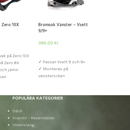
 Zero 10X
Bromsok Vänster – Vsett
Bromsvajer – 1
9/9+
199.00
kr
395.00
kr
ARUKORG
LÄGG I VARUKOR
LÄGG I VARUKORG
ak på Zero 10X
✓ Universal bro
✓ Passar Vsett 9 och 9+
på Zero 8X
✓ Längd 150 cm
✓ Monteras på
 och jämn
vänstersidan
kan
POPULÄRA KATEGORIER
Däck
Xiaomi – Reservdelar
Innerslang