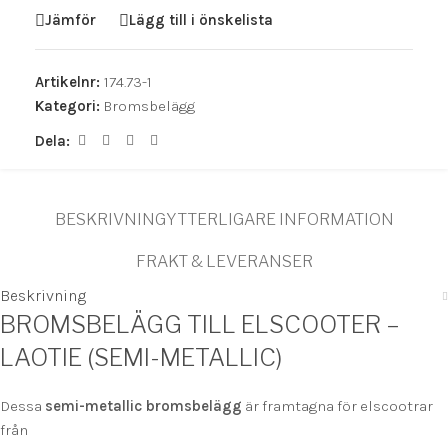
Jämför
Lägg till i önskelista
Artikelnr:
174.73-1
Kategori:
Bromsbelägg
Dela:
BESKRIVNING
YTTERLIGARE INFORMATION
FRAKT & LEVERANSER
Beskrivning
BROMSBELÄGG TILL ELSCOOTER –
LAOTIE (SEMI-METALLIC)
Dessa
semi-metallic bromsbelägg
är framtagna för elscootrar
från