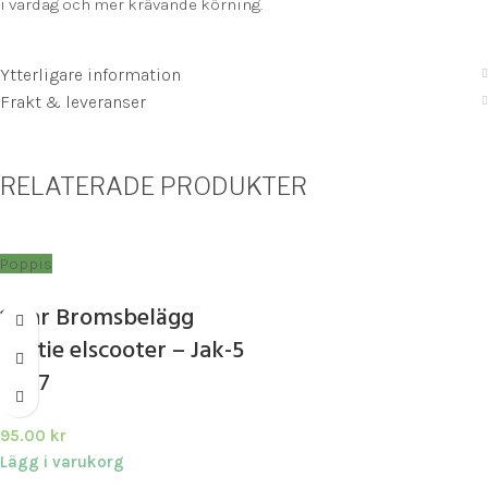
i vardag och mer krävande körning.
Ytterligare information
Frakt & leveranser
RELATERADE PRODUKTER
Poppis
1 par Bromsbelägg
Laotie elscooter – Jak-5
B777
95.00
kr
Lägg i varukorg