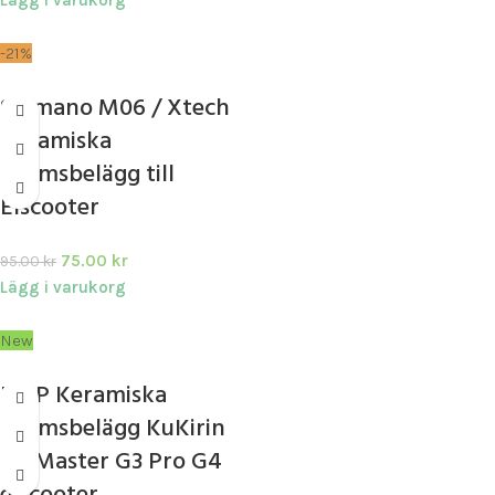
-21%
Shimano M06 / Xtech
Keramiska
Bromsbelägg till
Elscooter
75.00
kr
95.00
kr
Lägg i varukorg
New
ULIP Keramiska
bromsbelägg KuKirin
G2 Master G3 Pro G4