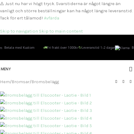
⚠️ Just nu har vi högt tryck. Svarstiderna är något längre än
vanligt och större beställningar kan ha något längre leveranstid.
Tack för ert tålamod!
Avfärda
Skip to navigation
Skip to main content
🚛
↻
Betala med Kustom
Fri frakt över 1000kr
Leveranstid 1–2 dagar
Be
MENY
Hem
/
Bromsar
/
Bromsbelägg