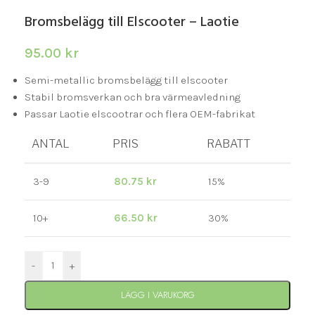
Bromsbelägg till Elscooter – Laotie
95.00
kr
Semi-metallic bromsbelägg till elscooter
Stabil bromsverkan och bra värmeavledning
Passar Laotie elscootrar och flera OEM-fabrikat
ANTAL
PRIS
RABATT
3-9
80.75
kr
15%
10+
66.50
kr
30%
-
+
LÄGG I VARUKORG