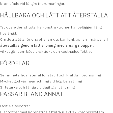
bromsfade vid längre inbromsningar.
HÅLLBARA OCH LÄTT ATT ÅTERSTÄLLA
Tack vare den slitstarka konstruktionen har beläggen lång
livslängd.
Om de utsätts för olja eller smuts kan funktionen i många fall
återställas genom lätt slipning med smärgelpapper
,
vilket gör dem både praktiska och kostnadseffektiva.
FÖRDELAR
Semi-metallic material för stabil och kraftfull bromsning
Mycket god värmeavledning vid hög belastning
Slitstarka och tåliga vid daglig användning
PASSAR BLAND ANNAT
Laotie elscootrar
Elscootrar med kompatibelt hydrauliskt skivbromssystem