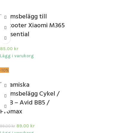
Bromsbelägg till
Elscooter Xiaomi M365
/ Essential
85.00
kr
Lägg i varukorg
-10%
keramiska
bromsbelägg Cykel /
MTB – Avid BB5 /
Promax
89.00
kr
99.00
kr
Lägg i varukorg