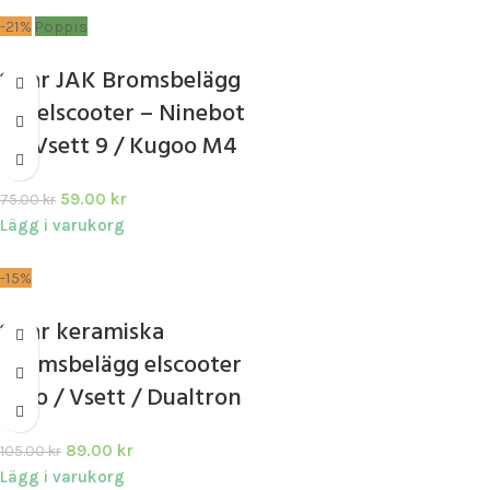
-21%
Poppis
1 par JAK Bromsbelägg
för elscooter – Ninebot
F / Vsett 9 / Kugoo M4
59.00
kr
75.00
kr
Lägg i varukorg
-15%
1 par keramiska
bromsbelägg elscooter
Zero / Vsett / Dualtron
89.00
kr
105.00
kr
Lägg i varukorg