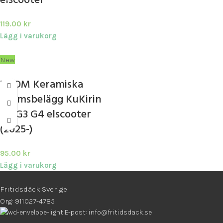
elscooter
119.00
kr
Lägg i varukorg
New
ZOOM Keramiska
bromsbelägg KuKirin
G2 G3 G4 elscooter
(2025-)
95.00
kr
Lägg i varukorg
Fritidsdäck Sverige
Org: 911027-4785
E-post: info@fritidsdack.se