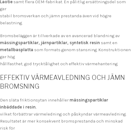
Laotie
samt flera OEM-fabrikat. En pålitlig ersättningsdel som
ger
stabil bromsverkan och jämn prestanda även vid högre
belastning.
Bromsbeläggen är tillverkade av en avancerad blandning av
mässingspartiklar, järnpartiklar, syntetisk resin
samt en
metallbasplatta
som formats genom stansning. Konstruktionen
ger hög
hållfasthet, god trycktålighet och effektiv värmehantering.
EFFEKTIV VÄRMEAVLEDNING OCH JÄMN
BROMSNING
Den släta friktionsytan innehåller
mässingspartiklar
inbäddade i resin
,
vilket förbättrar värmeledning och påskyndar värmeavledning.
Resultatet är mer konsekvent bromsprestanda och minskad
risk för