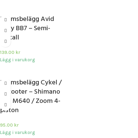
Bromsbelägg Avid
Juicy BB7 – Semi-
metall
139.00
kr
Lägg i varukorg
Bromsbelägg Cykel /
elscooter – Shimano
ZEE M640 / Zoom 4-
piston
95.00
kr
Lägg i varukorg