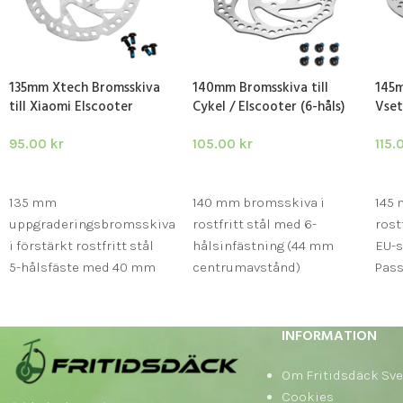
135mm Xtech Bromsskiva
140mm Bromsskiva till
145m
till Xiaomi Elscooter
Cykel / Elscooter (6-håls)
Vset
95.00
kr
105.00
kr
115
LÄGG I VARUKORG
LÄGG I VARUKORG
LÄ
135 mm
140 mm bromsskiva i
145
uppgraderingsbromsskiva
rostfritt stål med 6-
rost
i förstärkt rostfritt stål
hålsinfästning (44 mm
EU-s
5-hålsfäste med 40 mm
centrumavstånd)
Pass
centrumavstånd –
Passar elscooter, elcykel
samt
Xiaomi-standard
och vanliga cyklar med
Kaa
Kompatibel med Xtech
skivbroms
Kom
INFORMATION
semi-hydrauliska
Kompatibel med Zero,
skru
bromssystem
Dualtron, Kaabo, Kukirin,
Om Fritidsdäck Sve
inse
Ewheels E7/E8 m.fl.
Cookies
inst