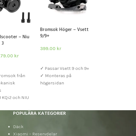
Bromsok Höger – Vsett
Bromsvajer – 1
9/9+
lscooter – Niu
149.00
kr
 3
399.00
kr
LÄGG I VARUKOR
279.00
kr
LÄGG I VARUKORG
✓ Universal bro
ARUKORG
✓ Passar Vsett 9 och 9+
för olika elscoo
bromsok från
✓ Monteras på
✓ Längd 125 cm 
ekanisk
högersidan
de flesta model
s
U KQi2 och NIU
ooter
 komplett med
POPULÄRA KATEGORIER
msbelägg
terade
Däck
Xiaomi – Reservdelar