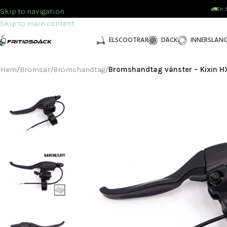
🚛
Fri
Skip to navigation
Skip to main content
ELSCOOTRAR
DÄCK
INNERSLAN
Hem
/
Bromsar
/
Bromshandtag
/
Bromshandtag vänster – Kixin H