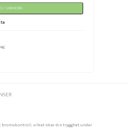
G I VARUKORG
sta
ag
ANSER
t bromskontroll, vilket ökar din trygghet under