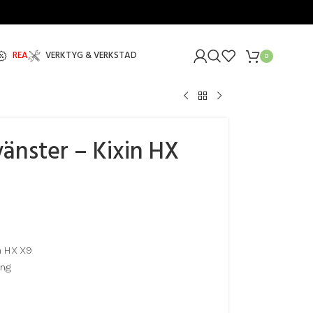
REA
VERKTYG & VERKSTAD
0
änster – Kixin HX
n HX X9
ing