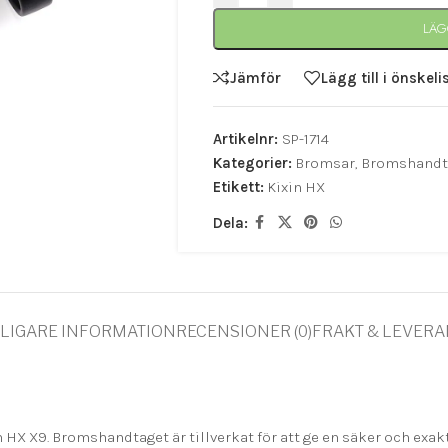
LÄG
Jämför
Lägg till i önskeli
Artikelnr:
SP-1714
Kategorier:
Bromsar
,
Bromshandt
Etikett:
Kixin HX
Dela:
LIGARE INFORMATION
RECENSIONER (0)
FRAKT & LEVER
 HX X9. Bromshandtaget är tillverkat för att ge en säker och exak