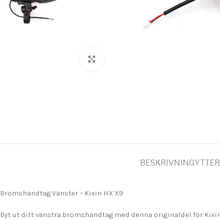
Click to enlarge
BESKRIVNING
YTTER
Bromshandtag Vänster – Kixin HX X9
Byt ut ditt vänstra bromshandtag med denna originaldel för Kixin