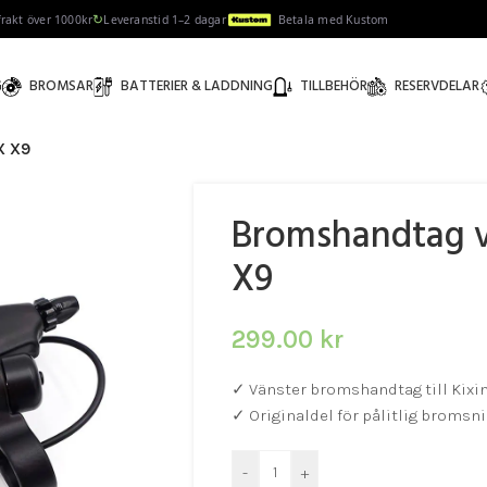
↻
 frakt över 1000kr
Leveranstid 1–2 dagar
Betala med Kustom
G
BROMSAR
BATTERIER & LADDNING
TILLBEHÖR
RESERVDELAR
X X9
Bromshandtag v
X9
299.00
kr
✓ Vänster bromshandtag till Kixi
✓ Originaldel för pålitlig bromsn
-
+