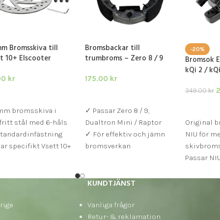
m Bromsskiva till
Bromsbackar till
-20%
t 10+ Elscooter
trumbroms – Zero 8 / 9
Bromsok E
kQi 2 / kQi
.00
kr
175.00
kr
349.00
kr
GG I VARUKORG
LÄGG I VARUKORG
LÄGG I V
 mm bromsskiva i
✓ Passar Zero 8 / 9,
fritt stål med 6-håls
Dualtron Mini / Raptor
Original 
tandardinfästning
✓ För effektiv och jämn
NIU för m
ar specifikt Vsett 10+
bromsverkan
skivbrom
 flera Dualtron- och
Passar NI
bo-modeller
KQi3 elsc
plett kit med
Levereras
KUNDTJÄNST
vsats och
röda bro
rige
xnyckel för enkel
Vanliga frågor
färdigmon
allation
Retur- & reklamation