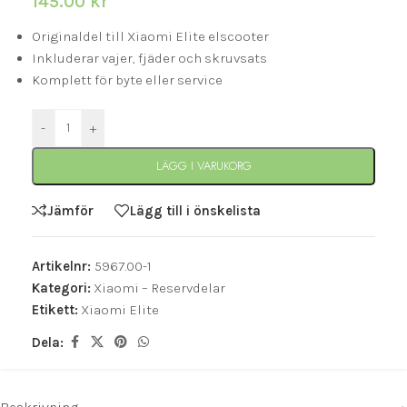
145.00
kr
Originaldel till Xiaomi Elite elscooter
Inkluderar vajer, fjäder och skruvsats
Komplett för byte eller service
-
+
LÄGG I VARUKORG
Jämför
Lägg till i önskelista
Artikelnr:
5967.00-1
Kategori:
Xiaomi – Reservdelar
Etikett:
Xiaomi Elite
Dela: