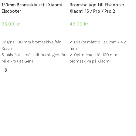
130mm Bromsskiva till Xiaomi
Bromsbelägg till Elscooter
Elscooter
Xiaomi 1S / Pro / Pro 2
95.00
kr
49.00
kr
LÄGG I VARUKORG
LÄGG I VARUKORG
Original 130 mm bromsskiva från
✓ Exakta mått: Ø 18.5 mm × 4.2
Xiaomi
mm
5-hålsfäste – särskilt framtagen för
✓ Optimerade för 120 mm
Mi 4 Pro (1st Gen)
bromsskiva på Xiaomi
Tillverkad i rostfritt stål för lång
✓ Jämn, tyst och kontrollerad
livslängd och säker bromsning
bromsverkan