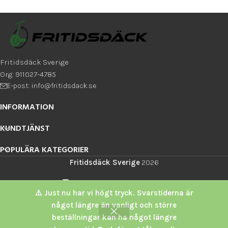
Fritidsdäck Sverige
Org: 911027-4785
E-post: info@fritidsdack.se
INFORMATION
KUNDTJÄNST
POPULÄRA KATEGORIER
Fritidsdäck Sverige
2026
⚠️ Just nu har vi högt tryck. Svarstiderna är
något längre än vanligt och större
beställningar kan ha något längre