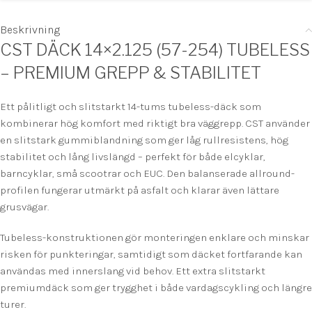
Beskrivning
CST DÄCK 14×2.125 (57-254) TUBELESS
– PREMIUM GREPP & STABILITET
Ett pålitligt och slitstarkt 14-tums tubeless-däck som
kombinerar hög komfort med riktigt bra väggrepp. CST använder
en slitstark gummiblandning som ger låg rullresistens, hög
stabilitet och lång livslängd – perfekt för både elcyklar,
barncyklar, små scootrar och EUC. Den balanserade allround-
profilen fungerar utmärkt på asfalt och klarar även lättare
grusvägar.
Tubeless-konstruktionen gör monteringen enklare och minskar
risken för punkteringar, samtidigt som däcket fortfarande kan
användas med innerslang vid behov. Ett extra slitstarkt
premiumdäck som ger trygghet i både vardagscykling och längre
turer.