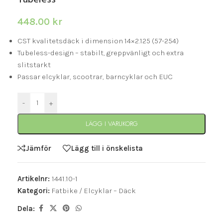
Tubeless
448.00
kr
CST kvalitetsdäck i dimension 14×2.125 (57-254)
Tubeless-design – stabilt, greppvänligt och extra
slitstarkt
Passar elcyklar, scootrar, barncyklar och EUC
-
+
LÄGG I VARUKORG
Jämför
Lägg till i önskelista
Artikelnr:
1441.10-1
Kategori:
Fatbike / Elcyklar – Däck
Dela: