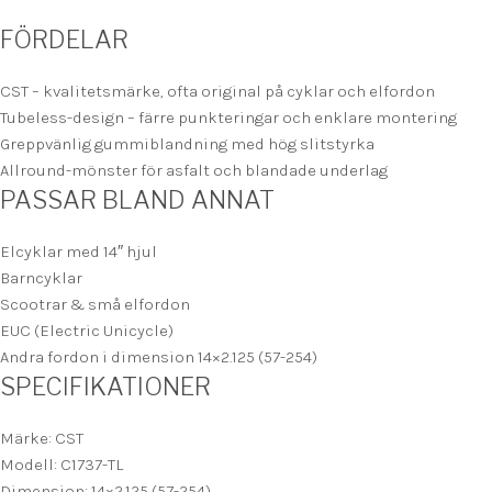
FÖRDELAR
CST – kvalitetsmärke, ofta original på cyklar och elfordon
Tubeless-design – färre punkteringar och enklare montering
Greppvänlig gummiblandning med hög slitstyrka
Allround-mönster för asfalt och blandade underlag
PASSAR BLAND ANNAT
Elcyklar med 14″ hjul
Barncyklar
Scootrar & små elfordon
EUC (Electric Unicycle)
Andra fordon i dimension 14×2.125 (57-254)
SPECIFIKATIONER
Märke: CST
Modell: C1737-TL
Dimension: 14×2.125 (57-254)