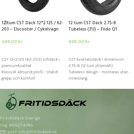
12 tum CST Däck 12*2.125 / 62-
12 tum CST Däck 2.75-8
203 – Elscooter / Cykelvagn
Tubeless (31J) – Fiido Q1
349.00
kr
495.00
kr
LÄGG I VARUKORG
LÄGG I VARUKORG
CST 12×2.125 (62-203) luftdäck i
CST kvalitetsdäck i dimension
premiumkvalitet
2.75-8 (12 tum yttermått)
Klassisk allround-profil – stabilt
Tubeless-design – monteras utan
grepp och komfort
innerslang
Passar elscooter, cykel, cykelvagn
Perfekt passform för Fiido Q1 / Q1S
och liknande elfordon
Fritidsdäck Sverige
Org: 911027-4785
E-post: info@fritidsdack.se