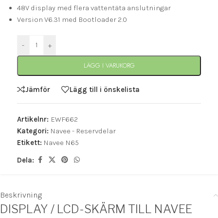
48V display med flera vattentäta anslutningar
Version V6.31 med Bootloader 2.0
-
+
LÄGG I VARUKORG
Jämför
Lägg till i önskelista
Artikelnr:
EWF662
Kategori:
Navee - Reservdelar
Etikett:
Navee N65
Dela:
Beskrivning
DISPLAY / LCD-SKÄRM TILL NAVEE