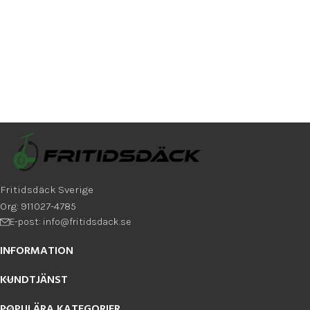
Fritidsdäck Sverige
Org: 911027-4785
E-post: info@fritidsdack.se
INFORMATION
KUNDTJÄNST
POPULÄRA KATEGORIER