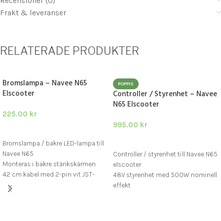
Recensioner (0)
Frakt & leveranser
RELATERADE PRODUKTER
Bromslampa – Navee N65
POPPIS
Elscooter
Controller / Styrenhet – Navee
N65 Elscooter
225.00
kr
995.00
kr
LÄGG I VARUKORG
LÄGG I VARUKORG
Bromslampa / bakre LED-lampa till
Navee N65
Controller / styrenhet till Navee N65
Monteras i bakre stänkskärmen
elscooter
42 cm kabel med 2-pin vit JST-
48V styrenhet med 500W nominell
kontakt
effekt
Originalkompatibel med rätt
kontakter och anslutningar