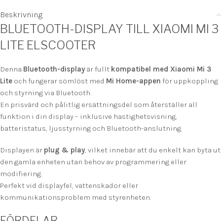
Beskrivning
BLUETOOTH-DISPLAY TILL XIAOMI MI 3
LITE ELSCOOTER
Denna
Bluetooth-display
är fullt
kompatibel med Xiaomi Mi 3
Lite
och fungerar sömlöst med
Mi Home-appen
för uppkoppling
och styrning via Bluetooth.
En prisvärd och pålitlig ersättningsdel som återställer all
funktion i din display – inklusive hastighetsvisning,
batteristatus, ljusstyrning och Bluetooth-anslutning.
Displayen är
plug & play
, vilket innebär att du enkelt kan byta ut
den gamla enheten utan behov av programmering eller
modifiering.
Perfekt vid displayfel, vattenskador eller
kommunikationsproblem med styrenheten.
FÖRDELAR