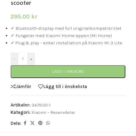
scooter
295.00
kr
✓ Bluetooth-display med full originalkompatibilitet
✓ Fungerar med Xiaomi Home-appen (Mi Home)
✓ Plug & play – enkel installation på Xiaomi Mi 3 Lite
-
+
LÄGG I VARUKORG
Jämför
Lägg till i önskelista
Artikelnr:
3479.00-1
Kategori:
Xiaomi – Reservdelar
Dela: