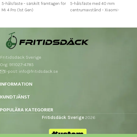
5-hålsfäste – särskilt framtagen för
5-hålsfäste med 40 mm
Mi 4 Pro (1st Gen)
centrumavstånd – Xiaomi-
Tillverkad i rostfritt stål för lång
standard
livslängd och säker bromsning
Kompatibel med Xtech semi-
hydrauliska bromssystem
Fritidsdäck Sverige
Org: 911027-4785
E-post: info@fritidsdack.se
INFORMATION
KUNDTJÄNST
POPULÄRA KATEGORIER
Fritidsdäck Sverige
2026