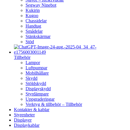
Segway Ninebot
Kukirin
Kugoo
Chassidelar
Handtag
Smådelar
Stänkskärmar
Stöd
Tillbehör
Lampor
Luftpumpar
Mobilhållare
Skydd
Stöldskydd
Displayskydd
Styrdämpare
Uppgraderingar
Verktyg & tillbehör – Tillbehör
Kontakter & kablar
Styrenheter
Displayer
Displaykablar