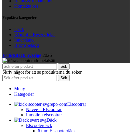
Retur- & reklamation
Kontakta oss
Populära kategorier
Däck
Xiaomi – Reservdelar
Innerslang
Bromsbelägg
Fritidsdäck Sverige
2026
Sök
Skriv något för att se produkterna du söker.
Sök
Meny
Kategorier
Elscootrar
Navee – Elscootrar
Inmotion elscootrar
Däck
Elscooterdäck
6 tum Elscooterdäck