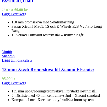
Essential (5 hål)
69.00
kr
75.00
kr
Lägg i varukorg
110 mm bromsskiva med 5-hålsinfästning
Passar Xiaomi M365, 1S och E-Wheels E2S V2 / Pro Long
Range
Tillverkad i slitstarkt rostfritt stål – skruvar ingår
Jämför
Snabbvy
Lägg till i önskelista
135mm Xtech Bromsskiva till Xiaomi Elscooter
95.00
kr
Lägg i varukorg
135 mm uppgraderingsbromsskiva i förstärkt rostfritt stål
5-hålsfäste med 40 mm centrumavstånd – Xiaomi-standard
Kompatibel med Xtech semi-hydrauliska bromssystem