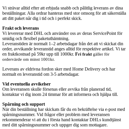
Vi strävar alltid efter att erbjuda snabb och pålitlig leverans av dina
beställningar. Alla ordrar hanteras med stor omsorg för att säkerställa
att ditt paket når dig i tid och i perfekt skick.
Frakt och leverans
Vi levererar med DHL och använder oss av deras ServicePoint för
smidig och flexibel paketuthämtning.
Leveranstiden är normalt 1–2 arbetsdagar från det att vi skickat din
order, avvikande leveranstid anges alltid för respektive artikel. Vi tar
en fraktkostnad på 59kr upp till 1000kr.
F
ri frakt
gäller för
ordervärde om minst 1001kr.
Leverans av eldrivna fordon sker med Home Delivery och har
normalt en leveranstid om 3-5 arbetsdagar.
Vid eventuella avvikelser
Om leveransen skulle försenas eller avvika från planerad tid,
kontaktar vi dig inom 24 timmar för att informera och hjälpa till.
Spårning och support
När din beställning har skickats får du en bekräftelse via e-post med
spårningsnummer. Vid frågor eller problem med leveransen
rekommenderar vi att du i första hand kontaktar DHLs kundtjänst
med ditt spårningsnummer och uppger dig som mottagare.