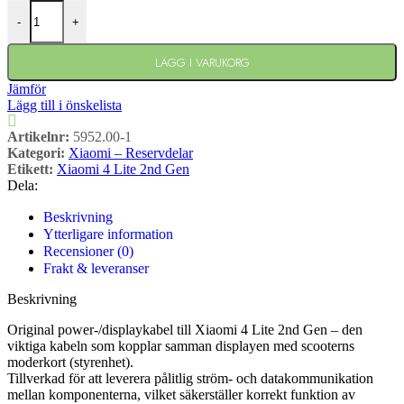
-
+
LÄGG I VARUKORG
Jämför
Lägg till i önskelista
Artikelnr:
5952.00-1
Kategori:
Xiaomi – Reservdelar
Etikett:
Xiaomi 4 Lite 2nd Gen
Dela:
Beskrivning
Ytterligare information
Recensioner (0)
Frakt & leveranser
Beskrivning
Original power-/displaykabel till Xiaomi 4 Lite 2nd Gen – den
viktiga kabeln som kopplar samman displayen med scooterns
moderkort (styrenhet).
Tillverkad för att leverera pålitlig ström- och datakommunikation
mellan komponenterna, vilket säkerställer korrekt funktion av