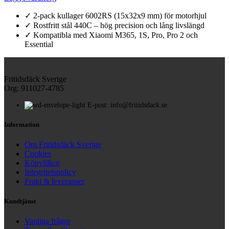
✓ 2-pack kullager 6002RS (15x32x9 mm) för motorhjul
✓ Rostfritt stål 440C – hög precision och lång livslängd
✓ Kompatibla med Xiaomi M365, 1S, Pro, Pro 2 och
Essential
Fritidsdäck Sverige
Org: 911027-4785
E-post: info@fritidsdack.se
Information
Om Fritidsdäck Sverige
Cookies
Köpvillkor
Integritetspolicy
Frakt & leveranser
Kundtjänst
Vanliga frågor