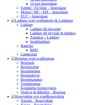
14 tum Innerslang
Fatbike / Elcyklar – Innerslang
Moped / MC / MX – Innerslang
EUC – Innerslang
Batterier & Laddning
Laddare
Laddare till elscooter
Laddare till elcyklar & fatbikes
Adaptrar – Laddare
Snabbladdare
Batterier
BMS
Laddportar
Bromsar
Bromsok
Bromsvajrar
Bromsbelägg
Bromsskivor
Bromshandtag
Trumbromsar
Kompletta bromssystem
Verktyg & tillbehör – Bromsar
Reservdelar
Xiaomi – Reservdelar
Navee – Reservdelar