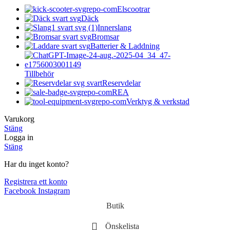
Elscootrar
Däck
Innerslang
Bromsar
Batterier & Laddning
Tillbehör
Reservdelar
REA
Verktyg & verkstad
Varukorg
Stäng
Logga in
Stäng
Har du inget konto?
Registrera ett konto
Facebook
Instagram
Butik
Önskelista