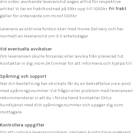
din order, avvikande leveranstid anges alltid för respektive
artikel. Vi tar en fraktkostnad på 59kr upp till 1000kr.
F
ri frakt
gäller för ordervärde om minst 1001kr.
Leverans av eldrivna fordon sker med Home Delivery och har
normalt en leveranstid om 3-5 arbetsdagar.
Vid eventuella avvikelser
Om leveransen skulle försenas eller avvika från planerad tid,
kontaktar vi dig inom 24 timmar för att informera och hjälpa till.
Spårning och support
När din beställning har skickats får du en bekräftelse via e-post
med spårningsnummer. Vid frågor eller problem med leveransen
rekommenderar vi att du i första hand kontaktar DHLs
kundtjänst med ditt spårningsnummer och uppger dig som
mottagare.
Kontrollera uppgifter
För att undvika leveransproblem, vänligen kontrollera noggrant