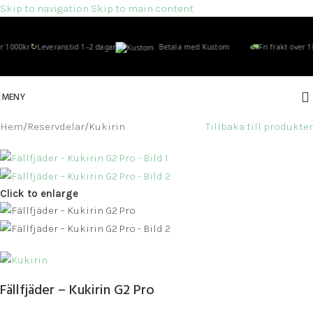
Skip to navigation
Skip to main content
↻
🚛
 1000kr
Leveranstid 1–2 dagar
Betala med Kustom
Fri frakt över 10
MENY
Hem
/
Reservdelar
/
Kukirin
Tillbaka till produkter
Click to enlarge
Fällfjäder – Kukirin G2 Pro