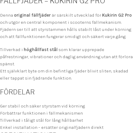
FÄLLFJÄDER – KUKIRIN G2 PRO
Denna
original fällfjäder
är särskilt utvecklad för
Kukirin G2 Pro
och utgör en central komponent i scooterns fällmekanism.
Fjädern ser till att styrstammen hålls stabilt låst under körning
och att fällfunktionen fungerar smidigt och säkert varje gång.
Tillverkad i
höghållfast stål
som klarar upprepade
påfrestningar, vibrationer och daglig användning utan att förlora
spänst.
Ett självklart byte om din befintliga fjäder blivit sliten, skadad
eller tappat sin fjädrande funktion.
FÖRDELAR
Ger stabil och säker styrstam vid körning
Förbättrar funktionen i fällmekanismen
Tillverkad i tåligt stål för lång hållbarhet
Enkel installation – ersätter originalfjädern direkt