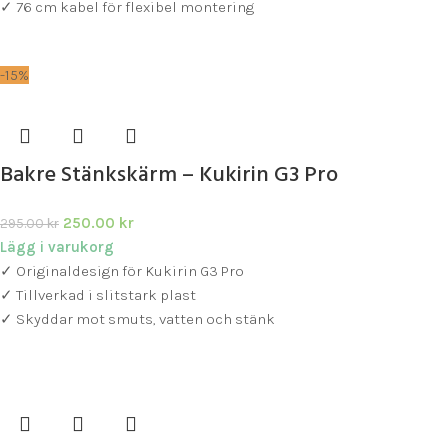
✓ 76 cm kabel för flexibel montering
-15%
Bakre Stänkskärm – Kukirin G3 Pro
250.00
kr
295.00
kr
Lägg i varukorg
✓ Originaldesign för Kukirin G3 Pro
✓ Tillverkad i slitstark plast
✓ Skyddar mot smuts, vatten och stänk