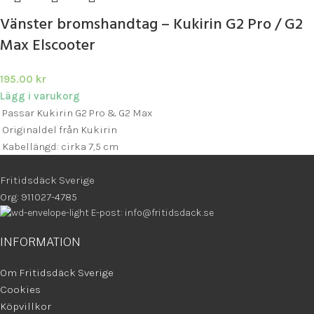
Vänster bromshandtag – Kukirin G2 Pro / G2
Max Elscooter
195.00
kr
Lägg i varukorg
Passar Kukirin G2 Pro & G2 Max
Originaldel från Kukirin
Kabellängd: cirka 7,5 cm
Fritidsdäck Sverige
Org: 911027-4785
E-post: info@fritidsdack.se
INFORMATION
Om Fritidsdäck Sverige
Cookies
Köpvillkor