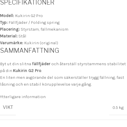
SPECIFIKATIONER
Modell:
Kukirin G2 Pro
Typ:
Fällfjäder / Folding spring
Placering:
Styrstam, fällmekanism
Material:
Stål
Varumärke:
Kukirin (original)
SAMMANFATTNING
Byt ut din slitna
fällfjäder
och återställ styrstammens stabilitet
på din
Kukirin G2 Pro
.
En liten men avgörande del som säkerställer trygg fällning, fast
låsning och en stabil körupplevelse varje gång.
Ytterligare information
VIKT
0.5 kg