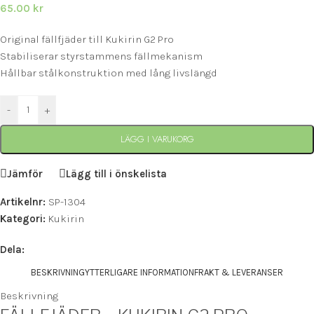
65.00
kr
Original fällfjäder till Kukirin G2 Pro
Stabiliserar styrstammens fällmekanism
Hållbar stålkonstruktion med lång livslängd
-
+
LÄGG I VARUKORG
Jämför
Lägg till i önskelista
Artikelnr:
SP-1304
Kategori:
Kukirin
Dela:
BESKRIVNING
YTTERLIGARE INFORMATION
FRAKT & LEVERANSER
Beskrivning