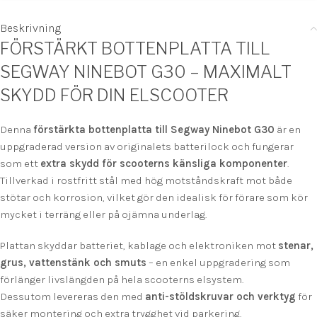
Beskrivning
FÖRSTÄRKT BOTTENPLATTA TILL
SEGWAY NINEBOT G30 – MAXIMALT
SKYDD FÖR DIN ELSCOOTER
Denna
förstärkta bottenplatta till Segway Ninebot G30
är en
uppgraderad version av originalets batterilock och fungerar
som ett
extra skydd för scooterns känsliga komponenter
.
Tillverkad i rostfritt stål med hög motståndskraft mot både
stötar och korrosion, vilket gör den idealisk för förare som kör
mycket i terräng eller på ojämna underlag.
Plattan skyddar batteriet, kablage och elektroniken mot
stenar,
grus, vattenstänk och smuts
– en enkel uppgradering som
förlänger livslängden på hela scooterns elsystem.
Dessutom levereras den med
anti-stöldskruvar och verktyg
för
säker montering och extra trygghet vid parkering.