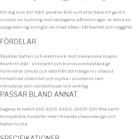
För dig som kör hårt, pendlar året runt eller bara vill ge din
scooter en rustning mot vardagens påfrestningar, är detta en
uppgradering som gör skillnad både i hållbarhet och trygghet.
FÖRDELAR
Skyddar batteri och elektronik mot mekaniska skador
Rostfritt stål – slitstarkt och korrosionsbeständigt
Förhindrar smuts och väta från att tränga in i chassit
Förbättrad stabilitet och styrka i scooterns ram
Inkluderar anti-stöldskruvar och verktyg
PASSAR BLAND ANNAT
Segway Ninebot G30, G30D, G30LE, G30LP, G30 Max samt
kompatibla modeller med liknande chassidesign och
batterilucka.
SPECIFIKATIONER