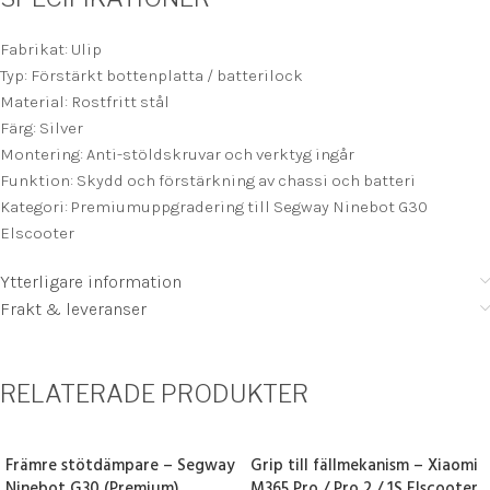
Fabrikat: Ulip
Typ: Förstärkt bottenplatta / batterilock
Material: Rostfritt stål
Färg: Silver
Montering: Anti-stöldskruvar och verktyg ingår
Funktion: Skydd och förstärkning av chassi och batteri
Kategori: Premiumuppgradering till Segway Ninebot G30
Elscooter
Ytterligare information
Frakt & leveranser
RELATERADE PRODUKTER
Främre stötdämpare – Segway
Grip till fällmekanism – Xiaomi
Ninebot G30 (Premium)
M365 Pro / Pro 2 / 1S Elscooter