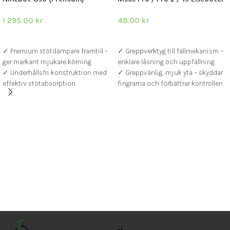
1 295.00
kr
49.00
kr
LÄGG I VARUKORG
LÄGG I VARUKORG
✓ Premium stötdämpare framtill –
✓ Greppverktyg till fällmekanism –
ger markant mjukare körning
enklare låsning och uppfällning
✓ Underhållsfri konstruktion med
✓ Greppvänlig, mjuk yta – skyddar
effektiv stötabsorption
fingrarna och förbättrar kontrollen
✓ Passar hela Ninebot G30-serien
✓ Snygg svart finish – fräschar upp
– enkel installation
din Xiaomi elscooter