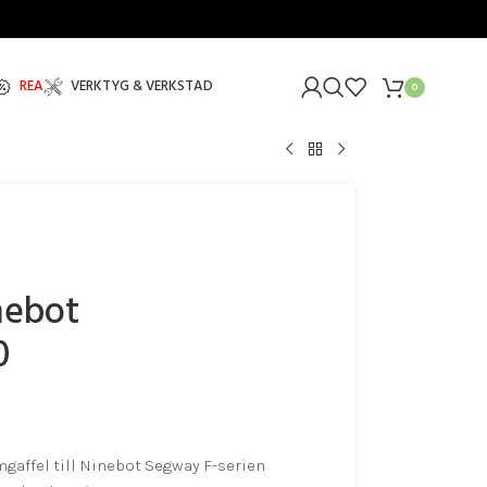
REA
VERKTYG & VERKSTAD
0
nebot
0
gaffel till Ninebot Segway F-serien