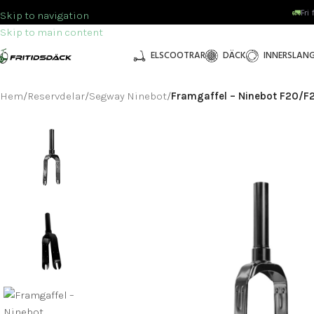
🚛
Fri
Skip to navigation
Skip to main content
ELSCOOTRAR
DÄCK
INNERSLAN
Hem
/
Reservdelar
/
Segway Ninebot
/
Framgaffel – Ninebot F20/