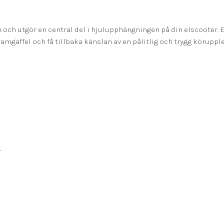
och utgör en central del i hjulupphängningen på din elscooter. En
mgaffel och få tillbaka känslan av en pålitlig och trygg körupple
r