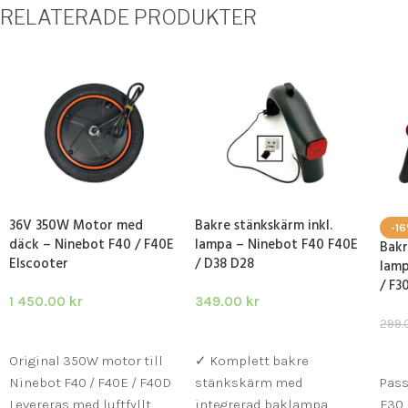
RELATERADE PRODUKTER
36V 350W Motor med
Bakre stänkskärm inkl.
-1
däck – Ninebot F40 / F40E
lampa – Ninebot F40 F40E
Bakr
Elscooter
/ D38 D28
lamp
/ F3
1 450.00
kr
349.00
kr
299
LÄGG I VARUKORG
LÄGG I VARUKORG
LÄ
Original 350W motor till
✓ Komplett bakre
Ninebot F40 / F40E / F40D
stänkskärm med
Pass
Levereras med luftfyllt
integrerad baklampa
F30.