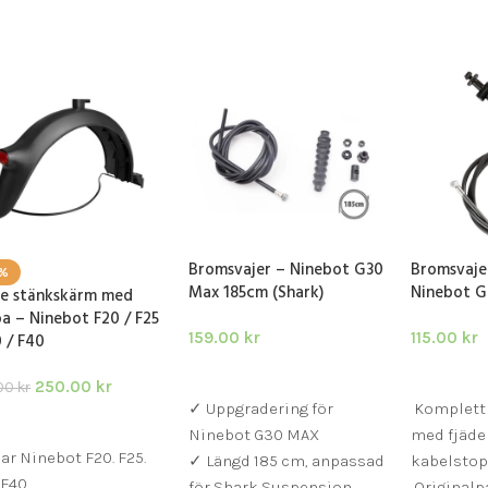
Bromsvajer – Ninebot G30
Bromsvaje
6%
Max 185cm (Shark)
Ninebot G
e stänkskärm med
a – Ninebot F20 / F25
159.00
kr
115.00
kr
0 / F40
LÄGG I VARUKORG
LÄGG I V
250.00
kr
.00
kr
✓ Uppgradering för
Komplett
GG I VARUKORG
Ninebot G30 MAX
med fjäde
ar Ninebot F20. F25.
✓ Längd 185 cm, anpassad
kabelsto
 F40
för Shark Suspension
Originalp