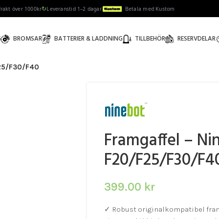
↻
 frakt över 1000kr
Leveranstid 1–2 dagar
Betala med Kustom
G
BROMSAR
BATTERIER & LADDNING
TILLBEHÖR
RESERVDELAR
F25/F30/F40
Framgaffel – Ni
F20/F25/F30/F4
399.00
kr
✓ Robust originalkompatibel fram