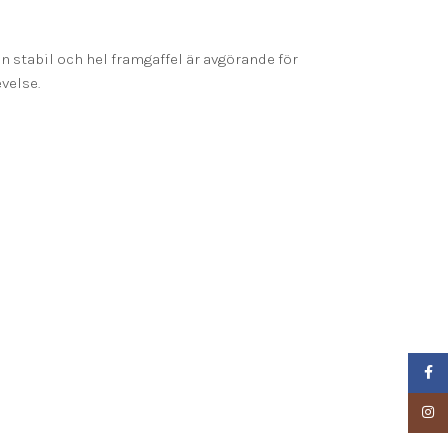
 stabil och hel framgaffel är avgörande för
velse.
Faceb
Insta