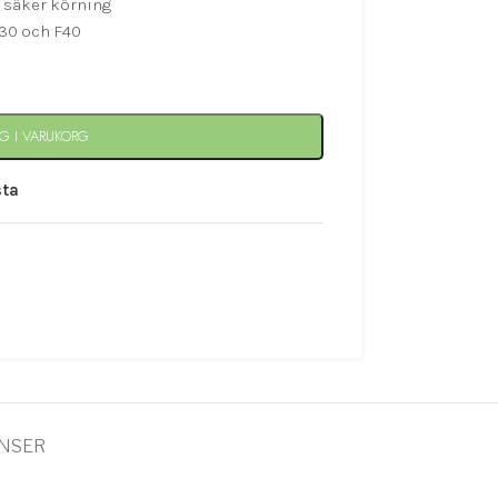
 säker körning
F30 och F40
G I VARUKORG
sta
ANSER