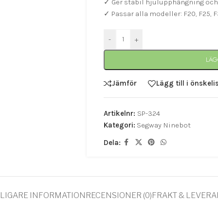
✓ Ger stabil hjulupphängning och
✓ Passar alla modeller: F20, F25, 
-
+
LÄG
Jämför
Lägg till i önskeli
Artikelnr:
SP-324
Kategori:
Segway Ninebot
Dela:
LIGARE INFORMATION
RECENSIONER (0)
FRAKT & LEVER