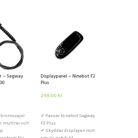
r – Segway
Displaypanel – Ninebot F2
Främre stänkskä
30
Plus
Ninebot F20 / F2
F40
249.00
kr
125.00
kr
ARUKORG
LÄGG I VARUKORG
LÄGG I VARUKOR
 bromsvajer
✓ Passar Ninebot Segway
Främre stänks
r, muttrar och
F2 Plus
originalpassform
pp
✓ Skyddar displayen mot
Ninebot F-serie
assform för
smuts och fukt