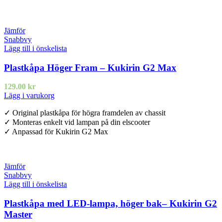
Jämför
Snabbvy
Lägg till i önskelista
Plastkåpa Höger Fram – Kukirin G2 Max
129.00
kr
Lägg i varukorg
✓ Original plastkåpa för högra framdelen av chassit
✓ Monteras enkelt vid lampan på din elscooter
✓ Anpassad för Kukirin G2 Max
Jämför
Snabbvy
Lägg till i önskelista
Plastkåpa med LED-lampa, höger bak– Kukirin G2
Master