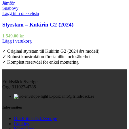
Jämför
Snabbvy
Lägg till i önskelista
Styrstam – Kukirin G2 (2024)
1 549.00
kr
Lägg i varukorg
✓ Original styrstam till Kukirin G2 (2024 års modell)
✓ Robust konstruktion för stabilitet och säkerhet
✓ Komplett reservdel för enkel montering
Fritidsdäck Sverige
Org: 911027-4785
E-post: info@fritidsdack.se
Information
Om Fritidsdäck Sverige
Cookies
Köpvillkor