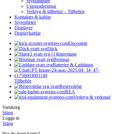
Styrdämpare
Uppgraderingar
Verktyg & tillbehör – Tillbehör
Kontakter & kablar
Styrenheter
Displayer
Displaykablar
Elscootrar
Däck
Innerslang
Bromsar
Batterier & Laddning
Tillbehör
Reservdelar
REA
Verktyg & verkstad
Varukorg
Stäng
Logga in
Stäng
Har du inget konto?