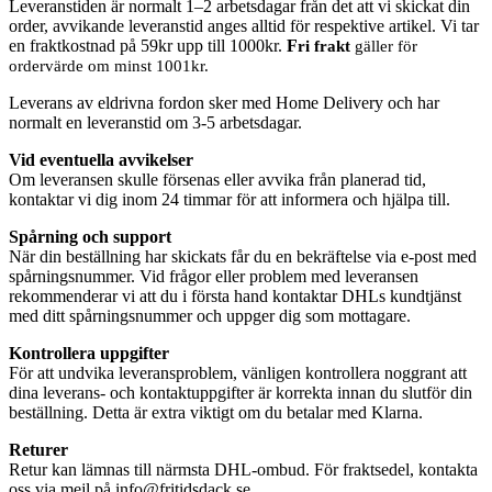
Leveranstiden är normalt 1–2 arbetsdagar från det att vi skickat din
order, avvikande leveranstid anges alltid för respektive artikel. Vi tar
en fraktkostnad på 59kr upp till 1000kr.
F
ri frakt
gäller för
ordervärde om minst 1001kr.
Leverans av eldrivna fordon sker med Home Delivery och har
normalt en leveranstid om 3-5 arbetsdagar.
Vid eventuella avvikelser
Om leveransen skulle försenas eller avvika från planerad tid,
kontaktar vi dig inom 24 timmar för att informera och hjälpa till.
Spårning och support
När din beställning har skickats får du en bekräftelse via e-post med
spårningsnummer. Vid frågor eller problem med leveransen
rekommenderar vi att du i första hand kontaktar DHLs kundtjänst
med ditt spårningsnummer och uppger dig som mottagare.
Kontrollera uppgifter
För att undvika leveransproblem, vänligen kontrollera noggrant att
dina leverans- och kontaktuppgifter är korrekta innan du slutför din
beställning. Detta är extra viktigt om du betalar med Klarna.
Returer
Retur kan lämnas till närmsta DHL-ombud. För fraktsedel, kontakta
oss via mejl på
info@fritidsdack.se
.