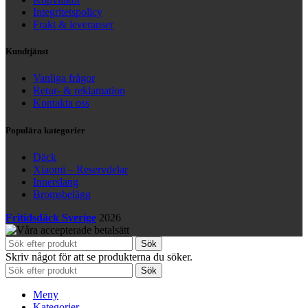
Integritetspolicy
Frakt & leveranser
Kundtjänst
Vanliga frågor
Retur- & reklamation
Kontakta oss
Populära kategorier
Däck
Xiaomi – Reservdelar
Innerslang
Bromsbelägg
Fritidsdäck Sverige
2026
Sök
Skriv något för att se produkterna du söker.
Sök
Meny
Kategorier