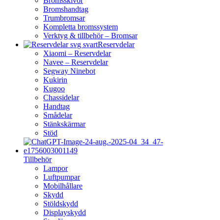
Bromsskivor
Bromshandtag
Trumbromsar
Kompletta bromssystem
Verktyg & tillbehör – Bromsar
Reservdelar
Xiaomi – Reservdelar
Navee – Reservdelar
Segway Ninebot
Kukirin
Kugoo
Chassidelar
Handtag
Smådelar
Stänkskärmar
Stöd
Tillbehör
Lampor
Luftpumpar
Mobilhållare
Skydd
Stöldskydd
Displayskydd