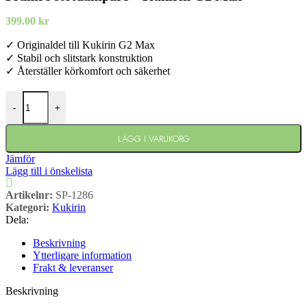
399.00
kr
✓ Originaldel till Kukirin G2 Max
✓ Stabil och slitstark konstruktion
✓ Återställer körkomfort och säkerhet
Främre stötdämpare - Kukirin G2 Max mängd
-
+
LÄGG I VARUKORG
Jämför
Lägg till i önskelista
Artikelnr:
SP-1286
Kategori:
Kukirin
Dela:
Beskrivning
Ytterligare information
Frakt & leveranser
Beskrivning