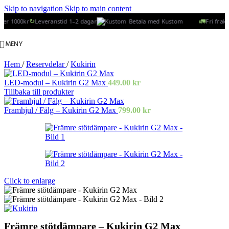
Skip to navigation
Skip to main content
↻
🚛
er 1000kr
Leveranstid 1–2 dagar
Betala med Kustom
Fri frakt 
MENY
Hem
/
Reservdelar
/
Kukirin
LED-modul – Kukirin G2 Max
449.00
kr
Tillbaka till produkter
Framhjul / Fälg – Kukirin G2 Max
799.00
kr
Click to enlarge
Främre stötdämpare – Kukirin G2 Max