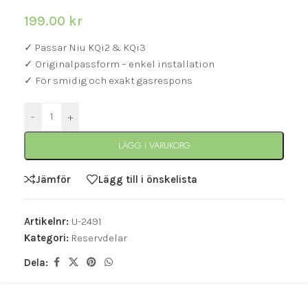
199.00
kr
✓ Passar Niu KQi2 & KQi3
✓ Originalpassform – enkel installation
✓ För smidig och exakt gasrespons
-
+
LÄGG I VARUKORG
Jämför
Lägg till i önskelista
Artikelnr:
U-2491
Kategori:
Reservdelar
Dela: