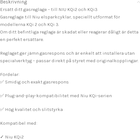
Beskrivning
Ersätt ditt gasreglage – till NIU KQi2 och KQi3
Gasreglage till Niu elsparkcyklar, speciellt utformat för
modellerna KQi 2 och KQi 3.
Om ditt befintliga reglage är skadat eller reagerar dåligt är detta
en perfekt ersättare.
Reglaget ger jämn gasrespons och är enkelt att installera utan
specialverktyg – passar direkt på styret med originalkopplingar.
Fördelar:
✅ Smidig och exakt gasrespons
✅ Plug-and-play-kompatibilitet med Niu KQi-serien
✅ Hög kvalitet och slitstyrka
Kompatibel med:
✓ Niu KQi2