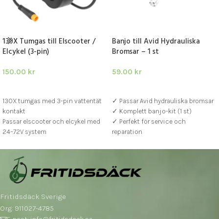
130X Tumgas till Elscooter /
Banjo till Avid Hydrauliska
Elcykel (3-pin)
Bromsar – 1 st
150.00
kr
59.00
kr
LÄGG I VARUKORG
LÄGG I VARUKORG
130X tumgas med 3-pin vattentät
✓ Passar Avid hydrauliska bromsar
kontakt
✓ Komplett banjo-kit (1 st)
Passar elscooter och elcykel med
✓ Perfekt för service och
24–72V system
reparation
Kan monteras på höger eller
vänster sida
Fritidsdäck Sverige
Org: 911027-4785