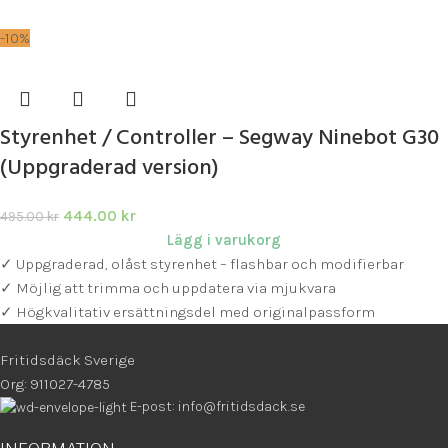
-10%
Styrenhet / Controller – Segway Ninebot G30
(Uppgraderad version)
444.00
kr
495.00
kr
Lägg i varukorg
✓ Uppgraderad, olåst styrenhet – flashbar och modifierbar
✓ Möjlig att trimma och uppdatera via mjukvara
✓ Högkvalitativ ersättningsdel med originalpassform
Fritidsdäck Sverige
Org: 911027-4785
E-post: info@fritidsdack.se