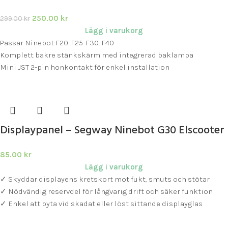
250.00
kr
299.00
kr
Lägg i varukorg
Passar Ninebot F20. F25. F30. F40
Komplett bakre stänkskärm med integrerad baklampa
Mini JST 2-pin honkontakt för enkel installation
Displaypanel – Segway Ninebot G30 Elscooter
85.00
kr
Lägg i varukorg
✓ Skyddar displayens kretskort mot fukt, smuts och stötar
✓ Nödvändig reservdel för långvarig drift och säker funktion
✓ Enkel att byta vid skadat eller löst sittande displayglas