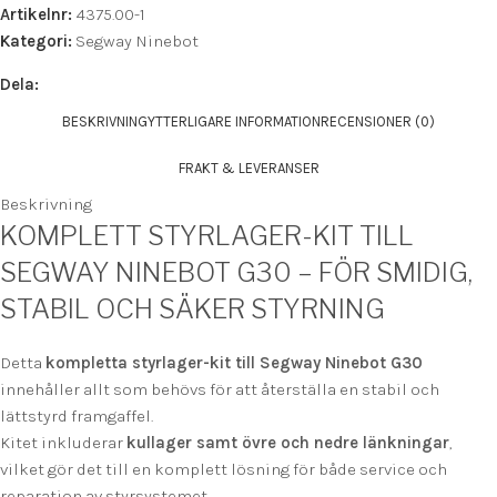
Artikelnr:
4375.00-1
Kategori:
Segway Ninebot
Dela:
BESKRIVNING
YTTERLIGARE INFORMATION
RECENSIONER (0)
FRAKT & LEVERANSER
Beskrivning
KOMPLETT STYRLAGER-KIT TILL
SEGWAY NINEBOT G30 – FÖR SMIDIG,
STABIL OCH SÄKER STYRNING
Detta
kompletta styrlager-kit till Segway Ninebot G30
innehåller allt som behövs för att återställa en stabil och
lättstyrd framgaffel.
Kitet inkluderar
kullager samt övre och nedre länkningar
,
vilket gör det till en komplett lösning för både service och
reparation av styrsystemet.