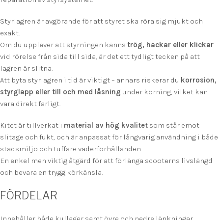
Styrlagren är avgörande för att styret ska röra sig mjukt och
exakt.
Om du upplever att styrningen känns
trög, hackar eller klickar
vid rörelse från sida till sida, är det ett tydligt tecken på att
lagren är slitna.
Att byta styrlagren i tid är viktigt – annars riskerar du
korrosion,
styrglapp eller till och med låsning
under körning, vilket kan
vara direkt farligt.
Kitet är tillverkat i
material av hög kvalitet
som står emot
slitage och fukt, och är anpassat för långvarig användning i både
stadsmiljö och tuffare väderförhållanden.
En enkel men viktig åtgärd för att förlänga scooterns livslängd
och bevara en trygg körkänsla.
FÖRDELAR
Innehåller både kullager samt övre och nedre länkningar