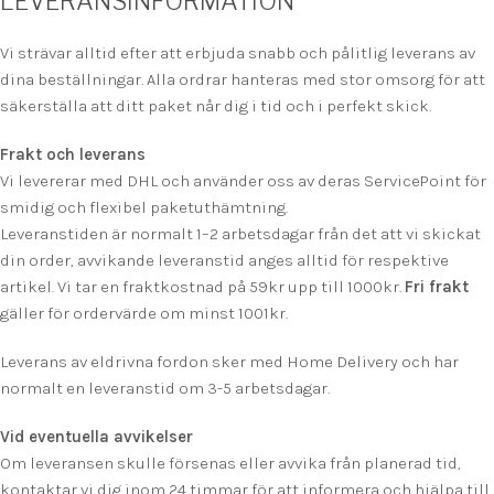
LEVERANSINFORMATION
Vi strävar alltid efter att erbjuda snabb och pålitlig leverans av
dina beställningar. Alla ordrar hanteras med stor omsorg för att
säkerställa att ditt paket når dig i tid och i perfekt skick.
Frakt och leverans
Vi levererar med DHL och använder oss av deras ServicePoint för
smidig och flexibel paketuthämtning.
Leveranstiden är normalt 1–2 arbetsdagar från det att vi skickat
din order, avvikande leveranstid anges alltid för respektive
artikel. Vi tar en fraktkostnad på 59kr upp till 1000kr.
F
ri frakt
gäller för ordervärde om minst 1001kr.
Leverans av eldrivna fordon sker med Home Delivery och har
normalt en leveranstid om 3-5 arbetsdagar.
Vid eventuella avvikelser
Om leveransen skulle försenas eller avvika från planerad tid,
kontaktar vi dig inom 24 timmar för att informera och hjälpa till.