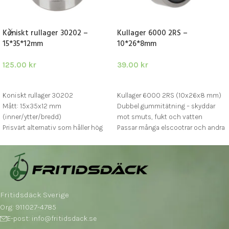
Koniskt rullager 30202 –
Kullager 6000 2RS –
15*35*12mm
10*26*8mm
125.00
kr
39.00
kr
LÄGG I VARUKORG
LÄGG I VARUKORG
Koniskt rullager 30202
Kullager 6000 2RS (10x26x8 mm)
Mått: 15x35x12 mm
Dubbel gummitätning – skyddar
(inner/ytter/bredd)
mot smuts, fukt och vatten
Prisvärt alternativ som håller hög
Passar många elscootrar och andra
kvalitet över tid
eldrivna fordon
Fritidsdäck Sverige
Org: 911027-4785
E-post: info@fritidsdack.se