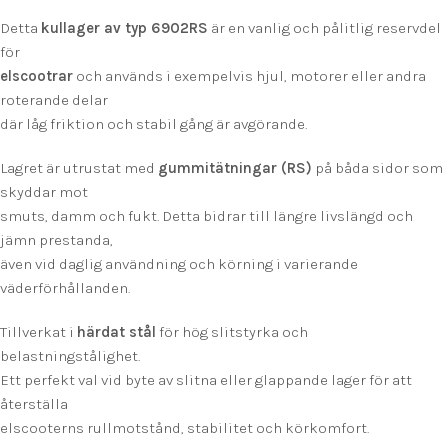
Detta
kullager av typ 6902RS
är en vanlig och pålitlig reservdel
för
elscootrar
och används i exempelvis hjul, motorer eller andra
roterande delar
där låg friktion och stabil gång är avgörande.
Lagret är utrustat med
gummitätningar (RS)
på båda sidor som
skyddar mot
smuts, damm och fukt. Detta bidrar till längre livslängd och
jämn prestanda,
även vid daglig användning och körning i varierande
väderförhållanden.
Tillverkat i
härdat stål
för hög slitstyrka och
belastningstålighet.
Ett perfekt val vid byte av slitna eller glappande lager för att
återställa
elscooterns rullmotstånd, stabilitet och körkomfort.