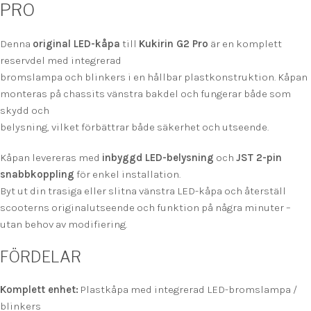
PRO
Denna
original LED-kåpa
till
Kukirin G2 Pro
är en komplett
reservdel med integrerad
bromslampa och blinkers i en hållbar plastkonstruktion. Kåpan
monteras på chassits vänstra bakdel och fungerar både som
skydd och
belysning, vilket förbättrar både säkerhet och utseende.
Kåpan levereras med
inbyggd LED-belysning
och
JST 2-pin
snabbkoppling
för enkel installation.
Byt ut din trasiga eller slitna vänstra LED-kåpa och återställ
scooterns originalutseende och funktion på några minuter –
utan behov av modifiering.
FÖRDELAR
Komplett enhet:
Plastkåpa med integrerad LED-bromslampa /
blinkers