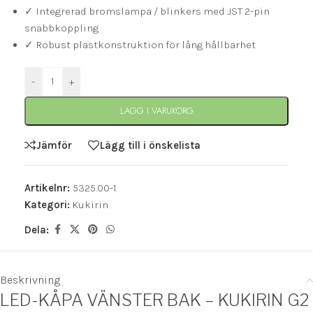
✓ Integrerad bromslampa / blinkers med JST 2-pin
snabbkoppling
✓ Robust plastkonstruktion för lång hållbarhet
-
+
LÄGG I VARUKORG
Jämför
Lägg till i önskelista
Artikelnr:
5325.00-1
Kategori:
Kukirin
Dela:
Beskrivning
LED-KÅPA VÄNSTER BAK – KUKIRIN G2