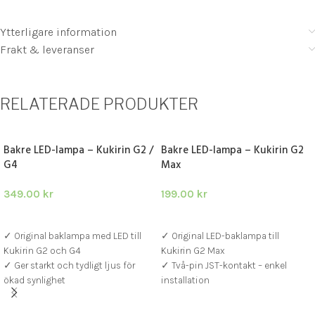
Ytterligare information
Frakt & leveranser
RELATERADE PRODUKTER
Bakre LED-lampa – Kukirin G2 /
Bakre LED-lampa – Kukirin G2
G4
Max
349.00
kr
199.00
kr
LÄGG I VARUKORG
LÄGG I VARUKORG
✓ Original baklampa med LED till
✓ Original LED-baklampa till
Kukirin G2 och G4
Kukirin G2 Max
✓ Ger starkt och tydligt ljus för
✓ Två-pin JST-kontakt – enkel
ökad synlighet
installation
✓ Komplett med 16-pin 6-wire
✓ 76 cm kabel för flexibel
kontakt – plug & play
montering