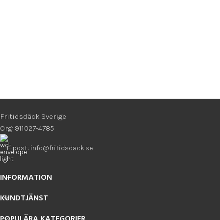
Fritidsdäck Sverige
Org: 911027-4785
E-post: info@fritidsdack.se
INFORMATION
KUNDTJÄNST
POPULÄRA KATEGORIER