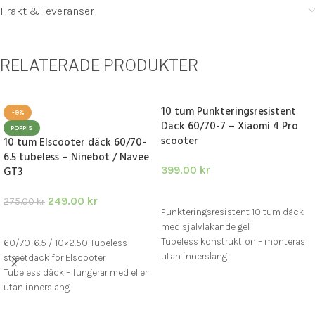
Frakt & leveranser
RELATERADE PRODUKTER
10 tum Punkteringsresistent
-9%
Däck 60/70-7 – Xiaomi 4 Pro
POPPIS
scooter
10 tum Elscooter däck 60/70-
6.5 tubeless – Ninebot / Navee
GT3
399.00
kr
LÄGG I VARUKORG
249.00
kr
275.00
kr
Punkteringsresistent 10 tum däck
LÄGG I VARUKORG
med självläkande gel
Tubeless konstruktion – monteras
60/70-6.5 / 10×2.50 Tubeless
utan innerslang
streetdäck för Elscooter
Perfect fit för Xiaomi 4 Pro
Tubeless däck – fungerar med eller
Elscooter
utan innerslang
Passar Ninebot G30/G2/F2 samt