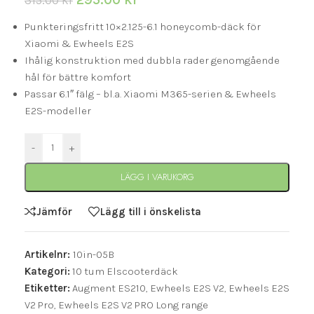
315.00
kr
Punkteringsfritt 10×2.125-6.1 honeycomb-däck för
Xiaomi & Ewheels E2S
Ihålig konstruktion med dubbla rader genomgående
hål för bättre komfort
Passar 6.1″ fälg – bl.a. Xiaomi M365-serien & Ewheels
E2S-modeller
-
+
LÄGG I VARUKORG
Jämför
Lägg till i önskelista
Artikelnr:
10in-05B
Kategori:
10 tum Elscooterdäck
Etiketter:
Augment ES210
,
Ewheels E2S V2
,
Ewheels E2S
V2 Pro
,
Ewheels E2S V2 PRO Long range