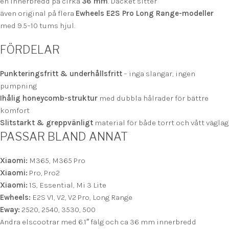
en innerbredd på cirka
36 mm
. Däcket sitter
även original på flera
Ewheels E2S Pro Long Range-modeller
med 9.5–10 tums hjul.
FÖRDELAR
Punkteringsfritt & underhållsfritt
– inga slangar, ingen
pumpning
Ihålig honeycomb-struktur
med dubbla hålrader för bättre
komfort
Slitstarkt & greppvänligt
material för både torrt och vått väglag
PASSAR BLAND ANNAT
Xiaomi:
M365, M365 Pro
Xiaomi:
Pro, Pro2
Xiaomi:
1S, Essential, Mi 3 Lite
Ewheels:
E2S V1, V2, V2 Pro, Long Range
Eway:
2520, 2540, 3530, 500
Andra elscootrar med 6.1″ fälg och ca 36 mm innerbredd