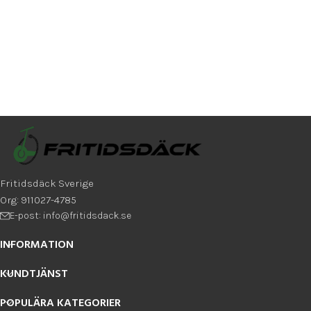
Xiaomi Elite och Ewheels E2S V2
Max
Fritidsdäck Sverige
Org: 911027-4785
E-post: info@fritidsdack.se
INFORMATION
KUNDTJÄNST
POPULÄRA KATEGORIER