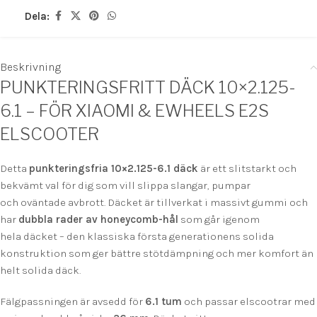
Dela:
Beskrivning
PUNKTERINGSFRITT DÄCK 10×2.125-
6.1 – FÖR XIAOMI & EWHEELS E2S
ELSCOOTER
Detta
punkteringsfria 10×2.125-6.1 däck
är ett slitstarkt och
bekvämt val för dig som vill slippa slangar, pumpar
och oväntade avbrott. Däcket är tillverkat i massivt gummi och
har
dubbla rader av honeycomb-hål
som går igenom
hela däcket – den klassiska första generationens solida
konstruktion som ger bättre stötdämpning och mer komfort än
helt solida däck.
Fälgpassningen är avsedd för
6.1 tum
och passar elscootrar med