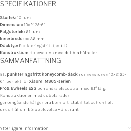
SPECIFIKATIONER
Storlek:
10 tum
Dimension:
10×2.125-6.1
Fälgstorlek:
6.1 tum
Innerbredd:
ca 36 mm
Däcktyp:
Punkteringsfritt (solitt)
Konstruktion:
Honeycomb med dubbla hålrader
SAMMANFATTNING
Ett
punkteringsfritt honeycomb-däck
i dimensionen 10×2.125-
6.1, perfekt för
Xiaomi M365-serien
,
Pro2
,
Ewheels E2S
och andra elscootrar med 6.1″ fälg.
Konstruktionen med dubbla rader
genomgående hål ger bra komfort, stabilitet och en helt
underhållsfri körupplevelse – året runt.
Ytterligare information