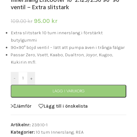
Innerslang Elscooter 10*2.125/2.50 90*90
ventil – Extra slitstark
95.00
kr
109.00
kr
Extra slitstark 10 tum innerslang i förstärkt
butylgummi
90×90° böjd ventil – lätt att pumpa även i trånga fälgar
Passar Zero, Vsett, Kaabo, Dualtron, Joyor, Kugoo,
Kukirin m.fl.
-
+
LÄGG I VARUKORG
Jämför
Lägg till i önskelista
Artikelnr:
239.10-1
Kategorier:
10 tum Innerslang
,
REA