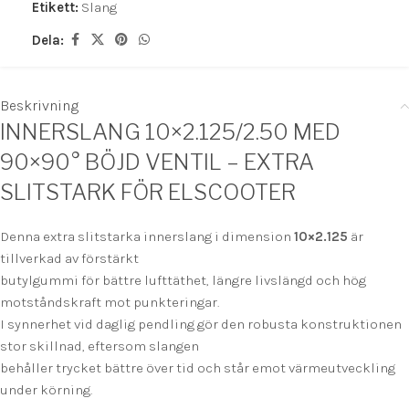
Etikett:
Slang
Dela:
Beskrivning
INNERSLANG 10×2.125/2.50 MED
90×90° BÖJD VENTIL – EXTRA
SLITSTARK FÖR ELSCOOTER
Denna extra slitstarka innerslang i dimension
10×2.125
är
tillverkad av förstärkt
butylgummi för bättre lufttäthet, längre livslängd och hög
motståndskraft mot punkteringar.
I synnerhet vid daglig pendling gör den robusta konstruktionen
stor skillnad, eftersom slangen
behåller trycket bättre över tid och står emot värmeutveckling
under körning.