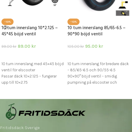
-10%
-10%
10 tum innerslang 10*2.125 –
10 tum innerslang 85/65-6.5 –
45*45 böjd ventil
90*90 böjd ventil
89.00
kr
95.00
kr
99.00
kr
105.00
kr
LÄGG I VARUKORG
LÄGG I VARUKORG
10 tum innerslang med 45×45 böjd
10 tum innerslang för bredare däck
ventil för elscooter
– 85/65-6.5 och 90/55-6.5
Passar däck 10×2.125 – fungerar
90×90° böjd ventil – smidig
upp till 10×2.75
pumpning på elscooter och
Slitstark slang för scooter och
elsparkcykel
elsparkcykel i vardagsbruk
Slitstarkt gummi – passar bl.a.
Kukirin, Dualtron, Speedway,
Smartgyro
Fritidsdäck Sverige