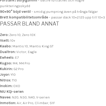
Förstärkt butylgummi
– bättre lufttäthet och högre
punkteringsskydd
90×90° böjd ventil
– smidig pumpning även på trånga fälgar
Brett kompatibilitetsområde
– passar däck 10×2.125 upp till 10×3
PASSAR BLAND ANNAT
Zero:
Zero 10, Zero 10X
Vsett:
10+
Kaabo:
Mantis 10, Mantis King GT
Dualtron:
Victor, Eagle
Ewheels:
E7
Kugoo:
M4, M4 Pro
Kukirin:
G2 Pro
Joyor:
Y10
Nitrox:
T10
Inokim:
OXO
NIU KQi-serien
Navee:
N20, N30, N40, V-serien
Inmotion:
Air, Air Pro, Climber, S1F