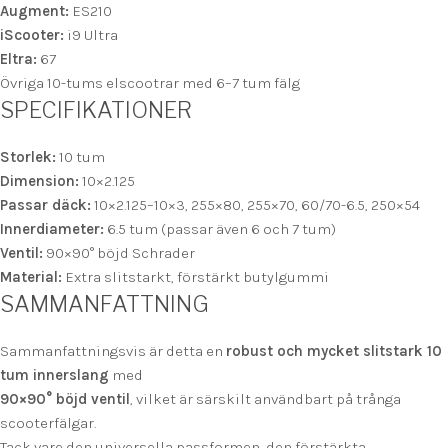
Augment:
ES210
iScooter:
i9 Ultra
Eltra:
67
Övriga 10-tums elscootrar med 6–7 tum fälg
SPECIFIKATIONER
Storlek:
10 tum
Dimension:
10×2.125
Passar däck:
10×2.125–10×3, 255×80, 255×70, 60/70-6.5, 250×54
Innerdiameter:
6.5 tum (passar även 6 och 7 tum)
Ventil:
90×90° böjd Schrader
Material:
Extra slitstarkt, förstärkt butylgummi
SAMMANFATTNING
Sammanfattningsvis är detta en
robust och mycket slitstark 10
tum innerslang
med
90×90° böjd ventil
, vilket är särskilt användbart på trånga
scooterfälgar.
Tack vare den universella passformen, den förstärkta