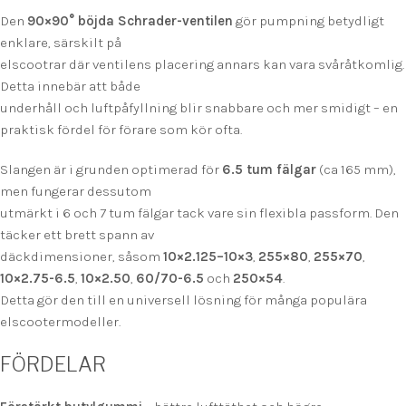
Den
90×90° böjda Schrader-ventilen
gör pumpning betydligt
enklare, särskilt på
elscootrar där ventilens placering annars kan vara svåråtkomlig.
Detta innebär att både
underhåll och luftpåfyllning blir snabbare och mer smidigt – en
praktisk fördel för förare som kör ofta.
Slangen är i grunden optimerad för
6.5 tum fälgar
(ca 165 mm),
men fungerar dessutom
utmärkt i 6 och 7 tum fälgar tack vare sin flexibla passform. Den
täcker ett brett spann av
däckdimensioner, såsom
10×2.125–10×3
,
255×80
,
255×70
,
10×2.75-6.5
,
10×2.50
,
60/70-6.5
och
250×54
.
Detta gör den till en universell lösning för många populära
elscootermodeller.
FÖRDELAR