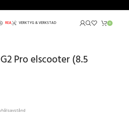
REA
VERKTYG & VERKSTAD
0
G2 Pro elscooter (8.5
vhålsavstånd