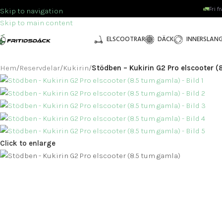
🚛
Fri f
Skip to navigation
Skip to main content
ELSCOOTRAR
DÄCK
INNERSLAN
Hem
/
Reservdelar
/
Kukirin
/
Stödben – Kukirin G2 Pro elscooter 
Click to enlarge