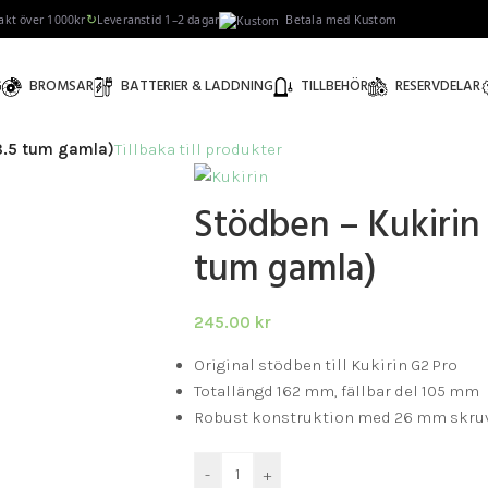
↻
rakt över 1000kr
Leveranstid 1–2 dagar
Betala med Kustom
G
BROMSAR
BATTERIER & LADDNING
TILLBEHÖR
RESERVDELAR
(8.5 tum gamla)
Tillbaka till produkter
Stödben – Kukirin 
tum gamla)
245.00
kr
Original stödben till Kukirin G2 Pro
Totallängd 162 mm, fällbar del 105 mm
Robust konstruktion med 26 mm skru
-
+