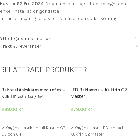
Kukirin G2 Pro 2024
. Originalpassning, slitstarka lager och
enkel installation gör detta
till en oumbärlig reservdel för säker och stabil körning.
Ytterligare information
Frakt & leveranser
RELATERADE PRODUKTER
Bakre stänkskärm med reflex –
LED Baklampa – Kukirin G2
Kukirin G2 / G3 / G4
Master
299.00
kr
279.00
kr
LÄGG I VARUKORG
LÄGG I VARUKORG
✓ Original bakskärm till Kukirin G2,
✓ Original bakre LED-lampa till
G3 och G4
Kukirin G2 Master