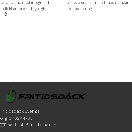
✓ Utrustad med integrerad
✓ Levereras komplett med skruvar
reflektor för ökad synlighet
för montering
✓ Slitstark och enkel att montera
✓ 62 cm kabellängd med
snabbkoppling
Fritidsdäck Sverige
Org: 911027-4785
E-post: info@fritidsdack.se