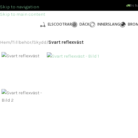
🚛
Fri f
Skip to navigation
Skip to main content
ELSCOOTRAR
DÄCK
INNERSLANG
BRO
Hem
/
Tillbehör
/
Skydd
/
Svart reflexväst