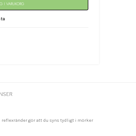
G I VARUKORG
sta
ANSER
 reflexränder gör att du syns tydligt i mörker