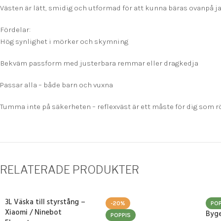
Västen är lätt, smidig och utformad för att kunna bäras ovanpå jac
Fördelar:
Hög synlighet i mörker och skymning
Bekväm passform med justerbara remmar eller dragkedja
Passar alla – både barn och vuxna
Tumma inte på säkerheten – reflexväst är ett måste för dig som rö
RELATERADE PRODUKTER
3L Väska till styrstång –
-20%
POP
Xiaomi / Ninebot
Byge
POPPIS