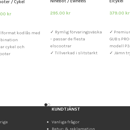
Ninebot / Ewheels
Elcykel
ooter / Cykel
295.00
kr
379.00
kr
.00
kr
LÄGG I VARUKORG
LÄGG I V
GG I VARUKORG
✓ Rymlig förvaringsväska
✓ Premium
elformat kodlås med
– passar de flesta
GUB:s PRO-
bination
elscootrar
modell P3
ar cykel och
✓ Tillverkad i slitstarkt
✓ Jämn tr
ooter
Oxford-nylon med PVC-
perfekt f
st och portabel
botten
& edge-te
struktion
✓ Hopfällbar design –
✓ Justerb
enkel att ta med och
passar al
förvara
KUNDTJÄNST
rige
Vanliga frågor
Retur- & reklamation