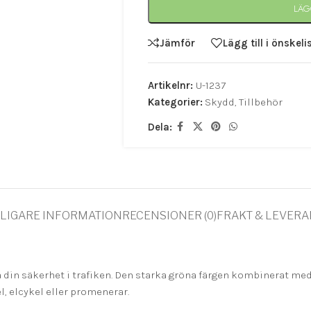
LÄG
Jämför
Lägg till i önskeli
Artikelnr:
U-1237
Kategorier:
Skydd
,
Tillbehör
Dela:
LIGARE INFORMATION
RECENSIONER (0)
FRAKT & LEVER
ka din säkerhet i trafiken. Den starka gröna färgen kombinerat med
, elcykel eller promenerar.