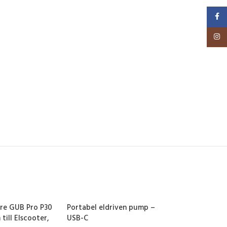
Faceb
Insta
are GUB Pro P30
Portabel eldriven pump –
till Elscooter,
USB-C