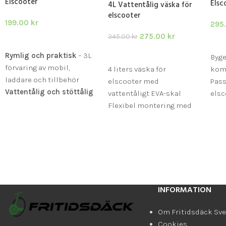
Elscooter
Elsc
4L Vattentålig väska för
elscooter
199.00
kr
295
275.00
kr
345.00
kr
LÄGG I VARUKORG
LÄ
LÄGG I VARUKORG
Rymlig och praktisk
– 3L
Byg
förvaring av mobil,
4 liters väska för
kom
laddare och tillbehör
elscooter med
Pass
Vattentålig och stöttålig
vattentåligt EVA-skal
elsc
– skyddar dina ägodelar
Flexibel montering med
Robu
mot regn och vibrationer
kardborre på styre och
kon
Enkel montering
–
styrstam
kardborrefästen för
Stöttålig konstruktion
snabb och säker
med blixtlås
fastsättning
INFORMATION
Om Fritidsdäck Sve
Cookies