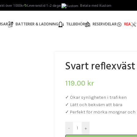
↻
rakt över 1000kr
Leveranstid 1–2 dagar
Betala med Kustom
MSAR
BATTERIER & LADDNING
TILLBEHÖR
RESERVDELAR
REA
Svart reflexväst
119.00
kr
✓ Ökar synligheten i trafiken
✓ Lätt och bekväm att bära
✓ Perfekt för mörka morgnar och 
-
+