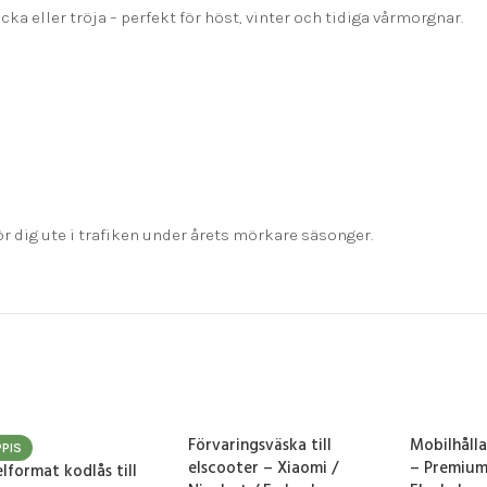
ka eller tröja – perfekt för höst, vinter och tidiga vårmorgnar.
r dig ute i trafiken under årets mörkare säsonger.
Förvaringsväska till
Mobilhåll
PIS
elscooter – Xiaomi /
– Premium 
lformat kodlås till