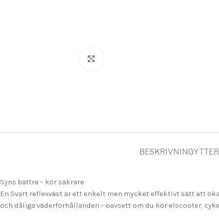
Click to enlarge
BESKRIVNING
YTTER
Syns bättre – kör säkrare
En Svart reflexväst är ett enkelt men mycket effektivt sätt att ö
och dåliga väderförhållanden – oavsett om du kör elscooter, cykel