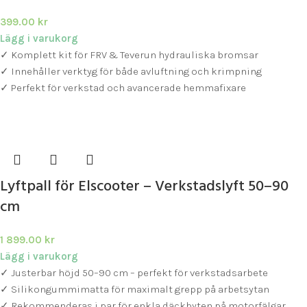
399.00
kr
Lägg i varukorg
✓ Komplett kit för FRV & Teverun hydrauliska bromsar
✓ Innehåller verktyg för både avluftning och krimpning
✓ Perfekt för verkstad och avancerade hemmafixare
Lyftpall för Elscooter – Verkstadslyft 50–90
cm
1 899.00
kr
Lägg i varukorg
✓ Justerbar höjd 50–90 cm – perfekt för verkstadsarbete
✓ Silikongummimatta för maximalt grepp på arbetsytan
✓ Rekommenderas i par för enkla däckbyten på motorfälgar