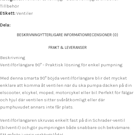
Tillbehör
Etikett:
Ventiler
Dela:
BESKRIVNING
YTTERLIGARE INFORMATION
RECENSIONER (0)
FRAKT & LEVERANSER
Beskrivning
Ventilförlängare 90° – Praktisk lösning för enkel pumpning
Med denna smarta 90° böjda ventilförlängare blir det mycket
enklare att komma åt ventilen när du ska pumpa däcken på din
elscooter, elcykel, moped, motorcykel eller bil. Perfekt för fälgar
och hjul där ventilen sitter svåråtkomligt eller där
pumphuvudet annars inte får plats.
Ventilförlängaren skruvas enkelt fast på din Schrader-ventil
(bilventil) och gör pumpningen både snabbare och bekvämare.
Ett måste i varje verktygslåda!