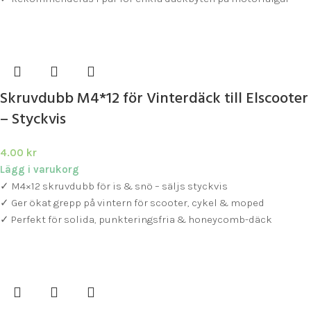
Skruvdubb M4*12 för Vinterdäck till Elscooter
– Styckvis
4.00
kr
Lägg i varukorg
✓ M4×12 skruvdubb för is & snö – säljs styckvis
✓ Ger ökat grepp på vintern för scooter, cykel & moped
✓ Perfekt för solida, punkteringsfria & honeycomb-däck