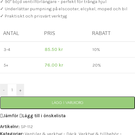
✓ 90° böjd ventilförlängare – perfekt för trånga hjul
✓ Underlättar pumpning på elscooter, elcykel, moped och bil
✓ Praktiskt och prisvärt verktyg
ANTAL
PRIS
RABATT
3-4
85.50
kr
10%
5+
76.00
kr
20%
-
+
LÄGG I VARUKORG
Jämför
Lägg till i önskelista
Artikelnr:
SP-112
Kategorier:
Ventiler & verktyg – Däck
,
Verktyg & tillbehör –