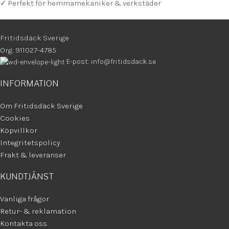
✓ Perfekt för hemmamekaniker & verkstäder
Fritidsdäck Sverige
Org: 911027-4785
E-post: info@fritidsdack.se
INFORMATION
Om Fritidsdäck Sverige
Cookies
Köpvillkor
Integritetspolicy
Frakt & leveranser
KUNDTJÄNST
Vanliga frågor
Retur- & reklamation
Kontakta oss