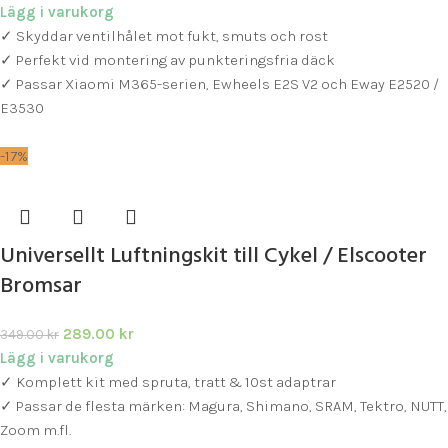
Lägg i varukorg
✓ Skyddar ventilhålet mot fukt, smuts och rost
✓ Perfekt vid montering av punkteringsfria däck
✓ Passar Xiaomi M365-serien, Ewheels E2S V2 och Eway E2520 /
E3530
-17%
Universellt Luftningskit till Cykel / Elscooter
Bromsar
289.00
kr
349.00
kr
Lägg i varukorg
✓ Komplett kit med spruta, tratt & 10st adaptrar
✓ Passar de flesta märken: Magura, Shimano, SRAM, Tektro, NUTT,
Zoom m.fl.