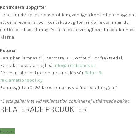
Kontrollera uppgifter
För att undvika leveransproblem, vänligen kontrollera noggrant
att dina leverans- och kontaktuppgifter är korrekta innan du
slutför din beställning. Detta är extra viktigt om du betalar med
Klarna.
Returer
Retur kan lämnas till närmsta DHL-ombud. För fraktsedel,
kontakta oss via mejl på
info@fritidsdack.se
.
För mer information om returer, läs vår
Retur- &
reklamationspolicy.
Returavgiften är 99 kr och dras av vid återbetalningen.
*
*
Detta gäller inte vid reklamation och/eller ej uthämtade paket.
RELATERADE PRODUKTER
Poppis