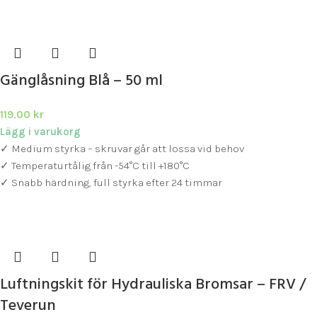
Gänglåsning Blå – 50 ml
119.00
kr
Lägg i varukorg
✓ Medium styrka – skruvar går att lossa vid behov
✓ Temperaturtålig från -54°C till +180°C
✓ Snabb härdning, full styrka efter 24 timmar
Luftningskit för Hydrauliska Bromsar – FRV /
Teverun