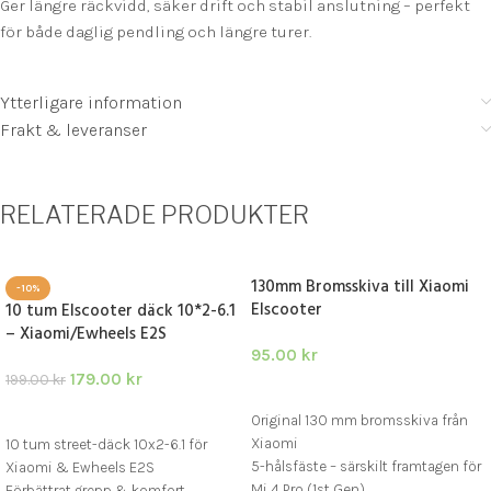
Ger längre räckvidd, säker drift och stabil anslutning – perfekt
för både daglig pendling och längre turer.
Ytterligare information
Frakt & leveranser
RELATERADE PRODUKTER
130mm Bromsskiva till Xiaomi
-10%
Elscooter
10 tum Elscooter däck 10*2-6.1
– Xiaomi/Ewheels E2S
95.00
kr
179.00
kr
199.00
kr
LÄGG I VARUKORG
LÄGG I VARUKORG
Original 130 mm bromsskiva från
Xiaomi
10 tum street-däck 10x2-6.1 för
5-hålsfäste – särskilt framtagen för
Xiaomi & Ewheels E2S
Mi 4 Pro (1st Gen)
Förbättrat grepp & komfort