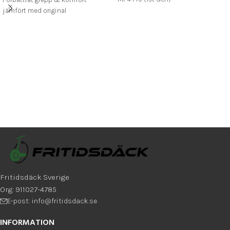
Tillverkad i rostfritt stål för lång
jämfört med original
livslängd och säker bromsning
Passar 6.1 tum fälgar – enkelt att
montera
Fritidsdäck Sverige
Org: 911027-4785
E-post: info@fritidsdack.se
INFORMATION