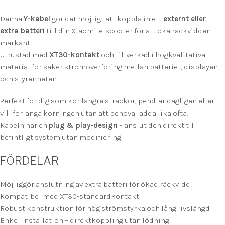
Denna
Y-kabel
gör det möjligt att koppla in ett
externt eller
extra batteri
till din Xiaomi-elscooter för att öka räckvidden
markant.
Utrustad med
XT30-kontakt
och tillverkad i högkvalitativa
material för säker strömöverföring mellan batteriet, displayen
och styrenheten.
Perfekt för dig som kör längre sträckor, pendlar dagligen eller
vill förlänga körningen utan att behöva ladda lika ofta.
Kabeln har en
plug & play-design
– anslut den direkt till
befintligt system utan modifiering.
FÖRDELAR
Möjliggör anslutning av extra batteri för ökad räckvidd
Kompatibel med XT30-standardkontakt
Robust konstruktion för hög strömstyrka och lång livslängd
Enkel installation – direktkoppling utan lödning