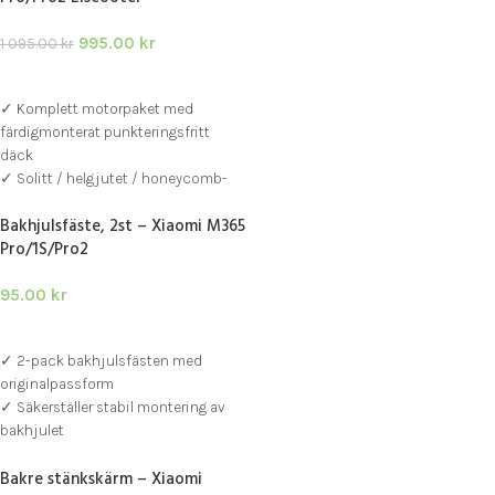
995.00
kr
1 095.00
kr
LÄGG I VARUKORG
✓ Komplett motorpaket med
färdigmonterat punkteringsfritt
däck
✓ Solitt / helgjutet / honeycomb-
däck – underhållsfritt och
Bakhjulsfäste, 2st – Xiaomi M365
bekymmersfritt
Pro/1S/Pro2
✓ 350W motor – stark, tyst och
pålitlig
95.00
kr
✓ Passar Xiaomi Pro, Pro 2, M365, 1S
och Essential
LÄGG I VARUKORG
✓ 2-pack bakhjulsfästen med
originalpassform
✓ Säkerställer stabil montering av
bakhjulet
✓ Passar Xiaomi M365, 1S, Essential,
Bakre stänkskärm – Xiaomi
Pro och Pro 2