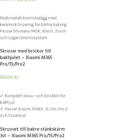
LÄGG I VARUKORG
Multimetall-bromsbelägg med
keramisk linjering för bättre kylning
Passar Shimano M06, Xtech, Zoom
och Logan-bromssystem
Kompatibel med Xiaomi, Joyor,
Skruvar med brickor till
Dualtron, SXT, Navee, Teverun m.fl.
bakhjulet – Xiaomi M365
Pro/1S/Pro2
59.00
kr
LÄGG I VARUKORG
✓ Komplett skruv- och brickkit för
bakhjul
✓ Passar Xiaomi M365, 1S, Pro, Pro 2
och Essential
✓ Inkluderar Torx/insexskruvar och
Skruvset till bakre stänkskärm
brickor för säker montering
3st – Xiaomi M365 Pro/1S/Pro2