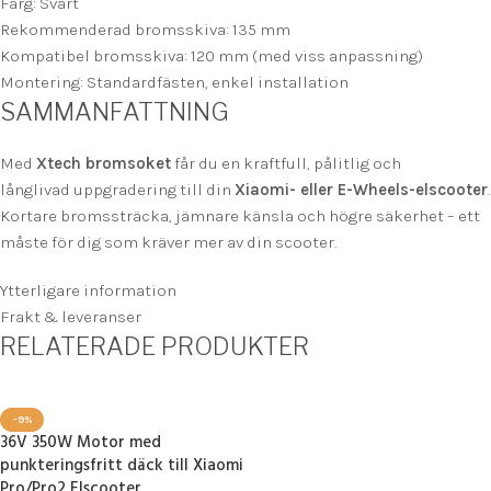
Färg: Svart
Rekommenderad bromsskiva: 135 mm
Kompatibel bromsskiva: 120 mm (med viss anpassning)
Montering: Standardfästen, enkel installation
SAMMANFATTNING
Med
Xtech bromsoket
får du en kraftfull, pålitlig och
långlivad uppgradering till din
Xiaomi- eller E-Wheels-elscooter
.
Kortare bromssträcka, jämnare känsla och högre säkerhet – ett
måste för dig som kräver mer av din scooter.
Ytterligare information
Frakt & leveranser
RELATERADE PRODUKTER
-9%
36V 350W Motor med
punkteringsfritt däck till Xiaomi
Pro/Pro2 Elscooter