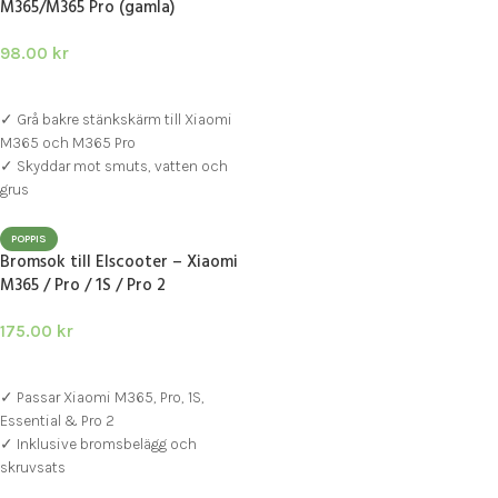
M365/M365 Pro (gamla)
98.00
kr
LÄGG I VARUKORG
✓ Grå bakre stänkskärm till Xiaomi
M365 och M365 Pro
✓ Skyddar mot smuts, vatten och
grus
✓ Utan baklampa – redo för separat
montering
POPPIS
Bromsok till Elscooter – Xiaomi
M365 / Pro / 1S / Pro 2
175.00
kr
LÄGG I VARUKORG
✓ Passar Xiaomi M365, Pro, 1S,
Essential & Pro 2
✓ Inklusive bromsbelägg och
skruvsats
✓ Kompatibelt även med Aovo och