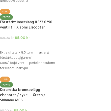
Ninebot-elscootrar
Passar Segway Ninebot
E22E/E25E/E45E och Xiaomi
-13%
M365/Pro
POPPIS
Förstärkt innerslang 8.5*2 0*90
ventil till Xiaomi Elscooter
95.00
kr
109.00
kr
LÄGG I VARUKORG
Extra slitstark 8.5 tum innerslang i
förstärkt butylgummi
0×90° böjd ventil – perfekt passform
för Xiaomi bakhjul
Passar Xiaomi, Ewheels E2S,
Dualtron Mini, Niu KQi m.fl.
-11%
POPPIS
Keramiska bromsbelägg
elscooter / cykel – Xtech /
Shimano M06
85.00
kr
95.00
kr