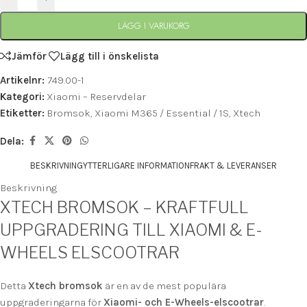
LÄGG I VARUKORG
Jämför
Lägg till i önskelista
Artikelnr:
749.00-1
Kategori:
Xiaomi – Reservdelar
Etiketter:
Bromsok
,
Xiaomi M365 / Essential / 1S
,
Xtech
Dela:
BESKRIVNING
YTTERLIGARE INFORMATION
FRAKT & LEVERANSER
Beskrivning
XTECH BROMSOK – KRAFTFULL
UPPGRADERING TILL XIAOMI & E-
WHEELS ELSCOOTRAR
Detta
Xtech bromsok
är en av de mest populära
uppgraderingarna för
Xiaomi- och E-Wheels-elscootrar
.