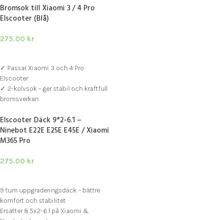
Bromsok till Xiaomi 3 / 4 Pro
E-Wheels E2S-serien
Elscooter (Blå)
275.00
kr
LÄGG I VARUKORG
✓ Passar Xiaomi 3 och 4 Pro
Elscooter
✓ 2-kolvsok – ger stabil och kraftfull
bromsverkan
✓ Inklusive skruvar och
Elscooter Däck 9*2-6.1 –
bromsbelägg
Ninebot E22E E25E E45E / Xiaomi
M365 Pro
275.00
kr
LÄGG I VARUKORG
9 tum uppgraderingsdäck – bättre
komfort och stabilitet
Ersätter 8.5x2-6.1 på Xiaomi &