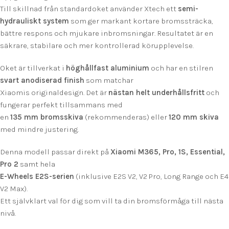
Till skillnad från standardoket använder Xtech ett
semi-
hydrauliskt system
som ger markant kortare bromssträcka,
bättre respons och mjukare inbromsningar. Resultatet är en
säkrare, stabilare och mer kontrollerad körupplevelse.
Oket är tillverkat i
höghållfast aluminium
och har en stilren
svart anodiserad finish
som matchar
Xiaomis originaldesign. Det är
nästan helt underhållsfritt
och
fungerar perfekt tillsammans med
en
135 mm bromsskiva
(rekommenderas) eller
120 mm skiva
med mindre justering.
Denna modell passar direkt på
Xiaomi M365, Pro, 1S, Essential,
Pro 2
samt hela
E-Wheels E2S-serien
(inklusive E2S V2, V2 Pro, Long Range och E4
V2 Max).
Ett självklart val för dig som vill ta din bromsförmåga till nästa
nivå.