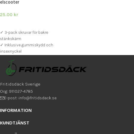
elscooter
25.00
kr
LÄGG I VARUKORG
✓ 3-pack skruvar för bakre
stänkskärm
✓ Inklusive gummiskydd och
insexnyckel
✓ Passar Xiaomi M365, 1S, Pro, Pro 2
och Essential
Fritidsdäck Sverige
Org: 911027-4785
E-post: info@fritidsdack.se
INFORMATION
KUNDTJÄNST