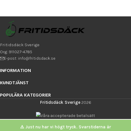
Fritidsdäck Sverige
Org: 911027-4785
E-post: info@fritidsdack.se
INFORMATION
KUNDTJÄNST
POPULÄRA KATEGORIER
Fritidsdäck Sverige
2026
⚠️ Just nu har vi högt tryck. Svarstiderna är