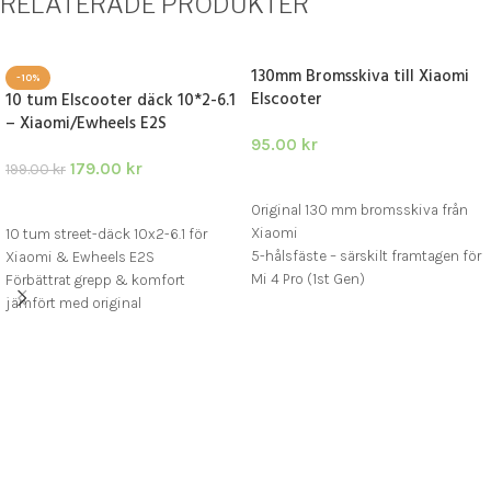
RELATERADE PRODUKTER
130mm Bromsskiva till Xiaomi
-10%
Elscooter
10 tum Elscooter däck 10*2-6.1
– Xiaomi/Ewheels E2S
95.00
kr
179.00
kr
199.00
kr
LÄGG I VARUKORG
LÄGG I VARUKORG
Original 130 mm bromsskiva från
Xiaomi
10 tum street-däck 10x2-6.1 för
5-hålsfäste – särskilt framtagen för
Xiaomi & Ewheels E2S
Mi 4 Pro (1st Gen)
Förbättrat grepp & komfort
Tillverkad i rostfritt stål för lång
jämfört med original
livslängd och säker bromsning
Passar 6.1 tum fälgar – enkelt att
montera