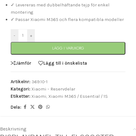
✓ Levereras med dubbelhäftande tejp för enkel
montering
✓ Passar Xiaomi M365 och flera kompatibla modeller
-
+
LÄGG I VARUKORG
Jämför
Lägg till i önskelista
Artikelnr:
369.10-1
Kategori:
Xiaomi – Reservdelar
Etiketter:
Xiaomi
,
Xiaomi M365 / Essential / 1S
Dela:
Beskrivning