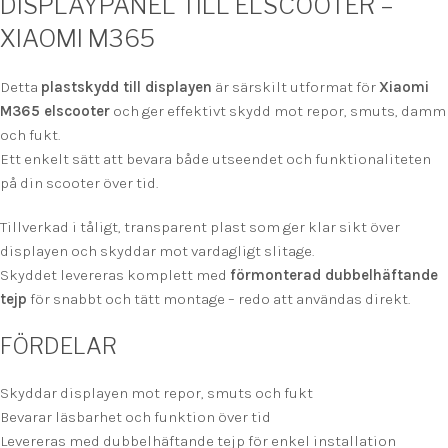
DISPLAYPANEL TILL ELSCOOTER –
XIAOMI M365
Detta
plastskydd till displayen
är särskilt utformat för
Xiaomi
M365 elscooter
och ger effektivt skydd mot repor, smuts, damm
och fukt.
Ett enkelt sätt att bevara både utseendet och funktionaliteten
på din scooter över tid.
Tillverkad i tåligt, transparent plast som ger klar sikt över
displayen och skyddar mot vardagligt slitage.
Skyddet levereras komplett med
förmonterad dubbelhäftande
tejp
för snabbt och tätt montage – redo att användas direkt.
FÖRDELAR
Skyddar displayen mot repor, smuts och fukt
Bevarar läsbarhet och funktion över tid
Levereras med dubbelhäftande tejp för enkel installation