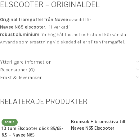
ELSCOOTER – ORIGINALDEL
Original framgaffel från Navee
avsedd för
Navee N65 elscooter
. Tillverkad i
robust aluminium
för hög hållfasthet och stabil körkänsla.
Används som ersättning vid skadad eller sliten framgaffel.
Ytterligare information
Recensioner (0)
Frakt & leveranser
RELATERADE PRODUKTER
Bromsok + bromsskiva till
POPPIS
Navee N65 Elscooter
10 tum Elscooter däck 85/65-
6.5 – Navee N65