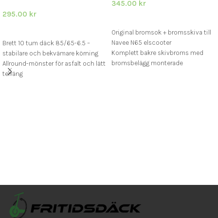
345.00
kr
295.00
kr
LÄGG I VARUKORG
LÄGG I VARUKORG
Original bromsok + bromsskiva till
Navee N65 elscooter
Brett 10 tum däck 85/65-6.5 –
Komplett bakre skivbroms med
stabilare och bekvämare körning
bromsbelägg monterade
Allround-mönster för asfalt och lätt
Levereras med alla nödvändiga
terräng
monteringsskruvar
Passar Navee N65, Kugoo G-
Booster och fler 85/65-6.5
modeller