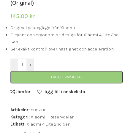
(Original)
145.00
kr
Original gasreglage från Xiaomi
Elegant och ergonomisk design för Xiaomi 4 Lite 2nd
Gen
Ger exakt kontroll över hastighet och acceleration
-
+
LÄGG I VARUKORG
Jämför
Lägg till i önskelista
Artikelnr:
5997.00-1
Kategori:
Xiaomi – Reservdelar
Etikett:
Xiaomi 4 Lite 2nd Gen