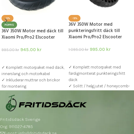
-5%
-9%
36V 350W Motor med
POPPIS
punkteringsfritt däck till
36V 350W Motor med däck till
Xiaomi Pro/Pro2 Elscooter
Xiaomi Pro/Pro2 Elscooter
995.00
kr
945.00
kr
1 095.00
kr
995.00
kr
LÄGG I VARUKORG
LÄGG I VARUKORG
✓ Komplett motorpaket med
✓ Komplett motorpaket med däck,
färdigmonterat punkteringsfritt
innerslang och motorkabel
däck
✓ Inkluderar muttrar och brickor
✓ Solitt / helgjutet / honeycomb-
för montering
däck – underhållsfritt och
✓ Passar Xiaomi Pro, Pro 2
bekymmersfritt
✓ 350W motor – kraftfull, tyst och
✓ 350W motor – stark, tyst och
pålitlig
pålitlig
✓ Passar Xiaomi Pro, Pro 2, M365,
Fritidsdäck Sverige
1S och Essential
Org: 911027-4785
E-post: info@fritidsdack.se