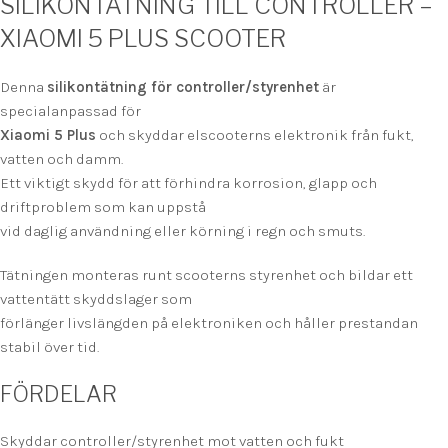
SILIKONTÄTNING TILL CONTROLLER –
XIAOMI 5 PLUS SCOOTER
Denna
silikontätning för controller/styrenhet
är
specialanpassad för
Xiaomi 5 Plus
och skyddar elscooterns elektronik från fukt,
vatten och damm.
Ett viktigt skydd för att förhindra korrosion, glapp och
driftproblem som kan uppstå
vid daglig användning eller körning i regn och smuts.
Tätningen monteras runt scooterns styrenhet och bildar ett
vattentätt skyddslager som
förlänger livslängden på elektroniken och håller prestandan
stabil över tid.
FÖRDELAR
Skyddar controller/styrenhet mot vatten och fukt