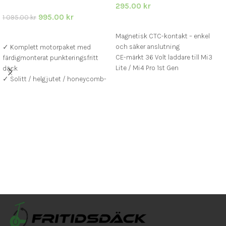
295.00
kr
995.00
kr
1 095.00
kr
LÄGG I VARUKORG
LÄGG I VARUKORG
Magnetisk CTC-kontakt – enkel
och säker anslutning
✓ Komplett motorpaket med
CE-märkt 36 Volt laddare till Mi3
färdigmonterat punkteringsfritt
Lite / Mi4 Pro 1st Gen
däck
Kortslutnings- och
✓ Solitt / helgjutet / honeycomb-
överspänningsskydd
däck – underhållsfritt och
bekymmersfritt
✓ 350W motor – stark, tyst och
pålitlig
✓ Passar Xiaomi Pro, Pro 2, M365,
1S och Essential