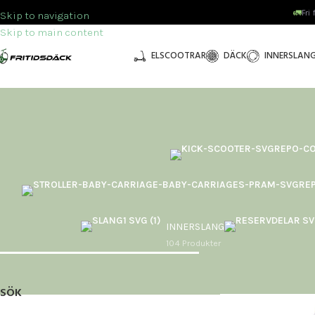
🚛
Fri
Skip to navigation
Skip to main content
ELSCOOTRAR
DÄCK
INNERSLAN
INNERSLANG
104 Produkter
Hem
/
Kaabo
SÖK