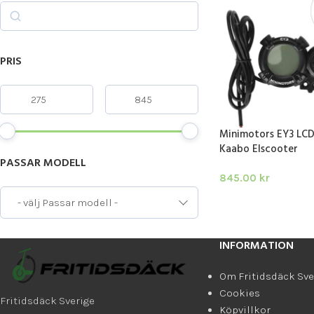
PRIS
Minimotors EY3 LCD 
Kaabo Elscooter
PASSAR MODELL
845.00
kr
LÄGG I VARUKORG
- välj Passar modell -
INFORMATION
Om Fritidsdäck Sve
Cookies
Fritidsdäck Sverige
Köpvillkor