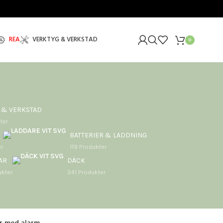
REA
VERKTYG & VERKSTAD
0
 & VERKSTAD
ter
BATTERIER & LADDNING
r
119 Produkter
AR
DÄCK
ukter
341 Produkter
24