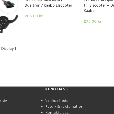
Startspärr med larm till
Trådlös startspä
Dualtron / Kaabo Elscooter
till Elscooter – D
Kaabo
285.00
kr
275.00
kr
LÄGG I VARUKORG
LÄGG I VARUKORG
Display till
KUNDTJÄNST
rige
Vanliga frågor
Retur- & reklamation
Kontakta oss