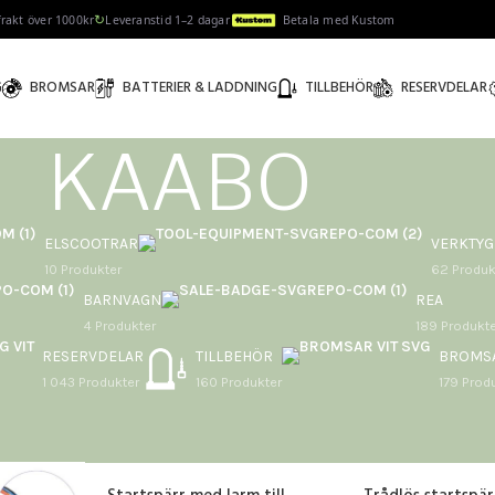
↻
 frakt över 1000kr
Leveranstid 1–2 dagar
Betala med Kustom
G
BROMSAR
BATTERIER & LADDNING
TILLBEHÖR
RESERVDELAR
KAABO
ELSCOOTRAR
VERKTYG
10 Produkter
62 Produk
BARNVAGN
REA
4 Produkter
189 Produkte
RESERVDELAR
TILLBEHÖR
BROMS
1 043 Produkter
160 Produkter
179 Prod
Visa
9
12
18