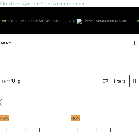
Skip to navigation
Skip to main content
🚛
↻
🚛
Fri frakt över 1000kr
Leveranstid 1–2 dagar
Betala med Kustom
MENY
ULIP
Kategorier
Hem
/
Ulip
Filters
-10%
-10%