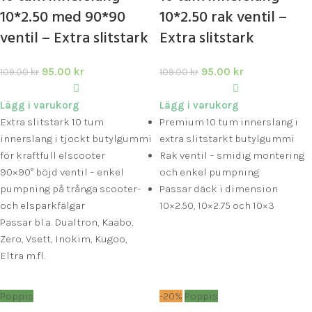
10*2.50 med 90*90
10*2.50 rak ventil –
ventil – Extra slitstark
Extra slitstark
95.00
kr
95.00
kr
109.00
kr
109.00
kr
Lägg i varukorg
Lägg i varukorg
Extra slitstark 10 tum
Premium 10 tum innerslang i
innerslang i tjockt butylgummi
extra slitstarkt butylgummi
för kraftfull elscooter
Rak ventil – smidig montering
90×90° böjd ventil – enkel
och enkel pumpning
pumpning på trånga scooter-
Passar däck i dimension
och elsparkfälgar
10×2.50, 10×2.75 och 10×3
Passar bl.a. Dualtron, Kaabo,
Zero, Vsett, Inokim, Kugoo,
Eltra m.fl.
Poppis
-20%
Poppis