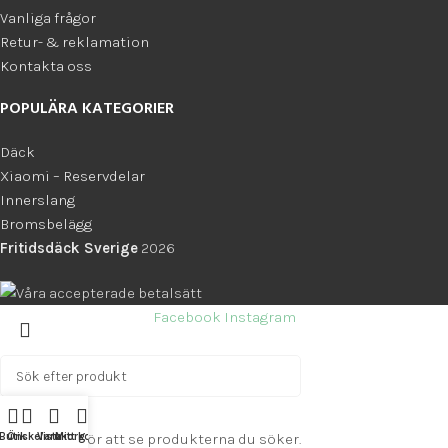
Vanliga frågor
Retur- & reklamation
Kontakta oss
POPULÄRA KATEGORIER
Däck
Xiaomi – Reservdelar
Innerslang
Bromsbelägg
Fritidsdäck Sverige
2026
Facebook
Instagram
Sök
Butik
Önskelista
Varukorg
Mitt konto
Skriv något för att se produkterna du söker.