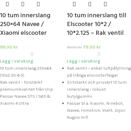
10 tum innerslang
10 tum innerslang till
250×64 Navee /
Elscooter 10*2 /
Xiaomi elscooter
10*2.125 – Rak ventil
99.00
kr
79.00
kr
99.00
kr
Lägg i varukorg
Lägg i varukorg
10 tum innerslang 250x64
Rak ventil – enkel luftpåfyllning
(10x2.30-6.5)
på trånga elscooterfälgar
Rak ventil – förstärkt
Slitstarkt och prisvärt 10 tum
premiumkvalitet från Ulip
innerslang i robust
Passar Navee ST3 / S65 &
butylgummi
Xiaomi 4 Ultra
Passar bl.a. Xiaomi, Ninebot,
Navee, Inmotion, Vsett, Joyor,
Kugoo m.fl.