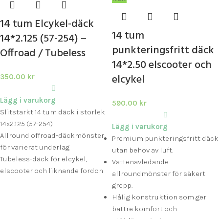
14 tum Elcykel-däck
14 tum
14*2.125 (57-254) –
punkteringsfritt däck
Offroad / Tubeless
14*2.50 elscooter och
elcykel
350.00
kr
Lägg i varukorg
590.00
kr
Slitstarkt 14 tum däck i storlek
14x2.125 (57-254)
Lägg i varukorg
Allround offroad-däckmönster
Premium punkteringsfritt däck
för varierat underlag
utan behov av luft.
Tubeless-däck för elcykel,
Vattenavledande
elscooter och liknande fordon
allroundmönster för säkert
grepp.
Hålig konstruktion som ger
bättre komfort och