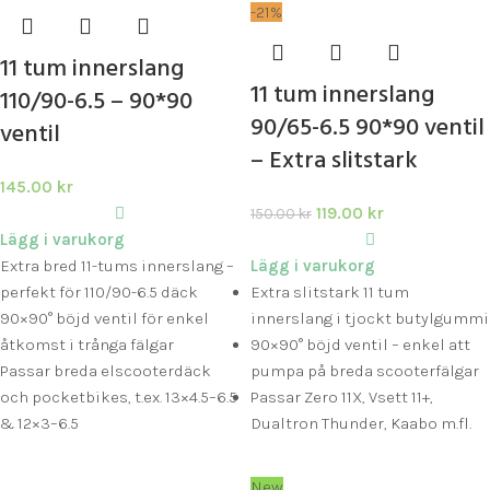
-21%
11 tum innerslang
11 tum innerslang
110/90-6.5 – 90*90
90/65-6.5 90*90 ventil
ventil
– Extra slitstark
145.00
kr
119.00
kr
150.00
kr
Lägg i varukorg
Extra bred 11-tums innerslang –
Lägg i varukorg
perfekt för 110/90-6.5 däck
Extra slitstark 11 tum
90×90° böjd ventil för enkel
innerslang i tjockt butylgummi
åtkomst i trånga fälgar
90×90° böjd ventil – enkel att
Passar breda elscooterdäck
pumpa på breda scooterfälgar
och pocketbikes, t.ex. 13×4.5–6.5
Passar Zero 11X, Vsett 11+,
& 12×3–6.5
Dualtron Thunder, Kaabo m.fl.
New