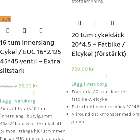
stötdämpning.
-36%
20 tum cykeldäck
16 tum Innerslang
20*4.5 – Fatbike /
Cykel / EUC 16*2.125
Elcykel (förstärkt)
45*45 ventil – Extra
slitstark
750.00
kr
Lägg i varukorg
95.00
kr
149.00
kr
Förstärkt 20 tum däck för
fatbike & elcykel
Lägg i varukorg
Extra brett oversize däck 20*4.5
Extra slitstark 16 tum
Allround däckmönster med bra
innerslang i butylgummi
grepp
45×45° böjd ventil – enkel att
pumpa i trånga hjulutrymmen
Passar EUC, unicycles, elcyklar