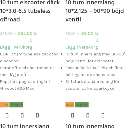
10 tum elscooter däck
10 tum innerslang
10*3.0-6.5 tubeless
10*2.125 – 90*90 böjd
offroad
ventil
295.00
kr
89.00
kr
329.00
kr
99.00
kr
Lägg i varukorg
Lägg i varukorg
ULIP 10 tum tubeless däck för
10 tum innerslang med 90×90°
elscooter
böjd ventil för elscooter
Semi-offroad däckmönster
Passar däck 10×2.125 och flera
med låg profil
närliggande dimensioner
Populär uppgradering till
Slitstark standardslang för
Ninebot G30 Max
scooter och elsparkcykel
-13%
Poppis
-13%
Poppis
10 tum innerslang
10 tum innerslang