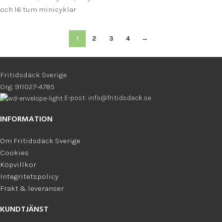
och 16 tum minicyklar
1
2
3
4
→
Fritidsdäck Sverige
Org: 911027-4785
E-post: info@fritidsdack.se
INFORMATION
Om Fritidsdäck Sverige
Cookies
Köpvillkor
Integritetspolicy
Frakt & leveranser
KUNDTJÄNST