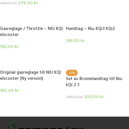
279.00
kr
349.00
kr
LÄGG I VARUKORG
Gasreglage / Throttle – NIU KQI
Handtag – Niu KQi3 KQi2
elscooter
199.00
kr
195.00
kr
LÄGG I VARUKORG
LÄGG I VARUKORG
Original gasreglage till NIU KQI
-17%
elscooter (Ny version)
Set av Bromshandtag till Niu
kQi 2 3
185.00
kr
333.00
kr
399.00
kr
LÄGG I VARUKORG
LÄGG I VARUKORG