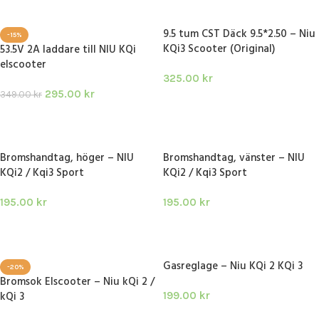
9.5 tum CST Däck 9.5*2.50 – Niu
-15%
KQi3 Scooter (Original)
53.5V 2A laddare till NIU KQi
elscooter
325.00
kr
295.00
kr
349.00
kr
LÄGG I VARUKORG
LÄGG I VARUKORG
Bromshandtag, höger – NIU
Bromshandtag, vänster – NIU
KQi2 / Kqi3 Sport
KQi2 / Kqi3 Sport
195.00
kr
195.00
kr
LÄGG I VARUKORG
LÄGG I VARUKORG
Gasreglage – Niu KQi 2 KQi 3
-20%
Bromsok Elscooter – Niu kQi 2 /
kQi 3
199.00
kr
LÄGG I VARUKORG