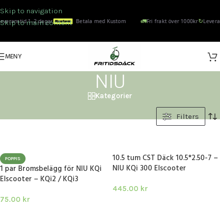
Skip to navigation
🚛
↻
everanstid 1–2 dagar
Betala med Kustom
Fri frakt över 1000kr
Levera
Skip to main content
MENY
NIU
Kategorier
Hem
/
Niu
Filters
10.5 tum CST Däck 10.5*2.50-7 –
POPPIS
NIU KQi 300 Elscooter
1 par Bromsbelägg för NIU KQi
Elscooter – KQi2 / KQi3
445.00
kr
75.00
kr
LÄGG I VARUKORG
LÄGG I VARUKORG